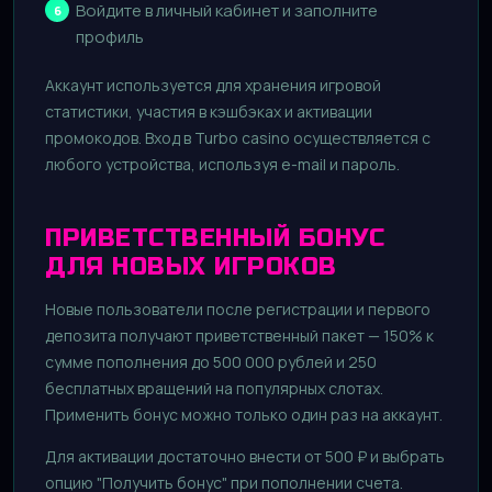
Войдите в личный кабинет и заполните
профиль
Аккаунт используется для хранения игровой
статистики, участия в кэшбэках и активации
промокодов. Вход в Turbo casino осуществляется с
любого устройства, используя e-mail и пароль.
ПРИВЕТСТВЕННЫЙ БОНУС
ДЛЯ НОВЫХ ИГРОКОВ
Новые пользователи после регистрации и первого
депозита получают приветственный пакет — 150% к
сумме пополнения до 500 000 рублей и 250
бесплатных вращений на популярных слотах.
Применить бонус можно только один раз на аккаунт.
Для активации достаточно внести от 500 ₽ и выбрать
опцию "Получить бонус" при пополнении счета.