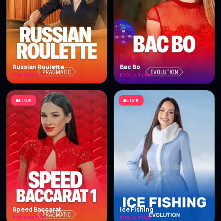
Russian Roulette
Bac Bo
PRAGMATIC
EVOLUTION
LIVE
LIVE
Speed Baccarat
Ice Fishing
PRAGMATIC
EVOLUTION