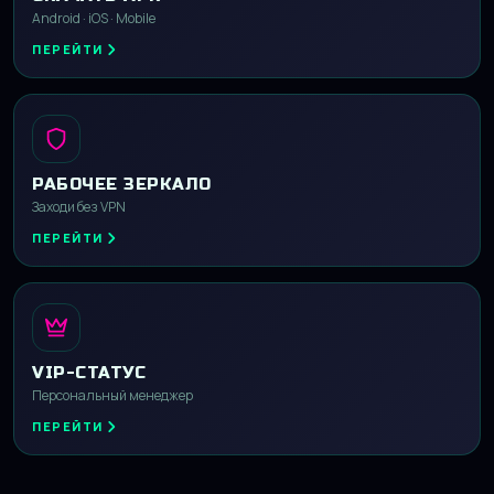
Android · iOS · Mobile
ПЕРЕЙТИ
РАБОЧЕЕ ЗЕРКАЛО
Заходи без VPN
ПЕРЕЙТИ
VIP-СТАТУС
Персональный менеджер
ПЕРЕЙТИ