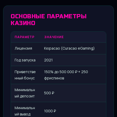
ОСНОВНЫЕ ПАРАМЕТРЫ
КАЗИНО
ПАРАМЕТР
ЗНАЧЕНИЕ
Лицензия
Кюрасао (Curacao eGaming)
Год запуска
2021
Приветстве
150% до 500 000 ₽ + 250
нный бонус
фриспинов
Минимальн
500 ₽
ый депозит
Минимальн
1000 ₽
ый вывод