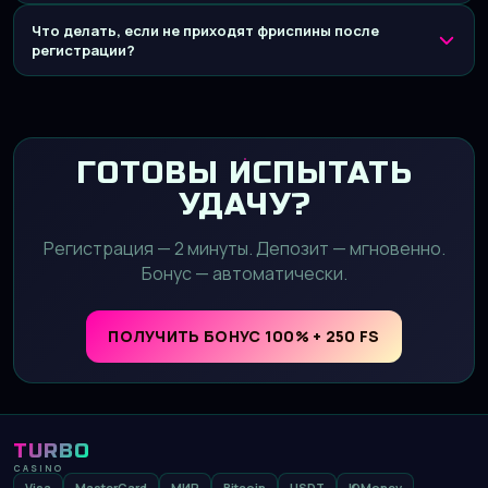
Что делать, если не приходят фриспины после
регистрации?
ГОТОВЫ ИСПЫТАТЬ
УДАЧУ?
Регистрация — 2 минуты. Депозит — мгновенно.
Бонус — автоматически.
ПОЛУЧИТЬ БОНУС 100% + 250 FS
TURBO
CASINO
Visa
MasterCard
МИР
Bitcoin
USDT
ЮMoney