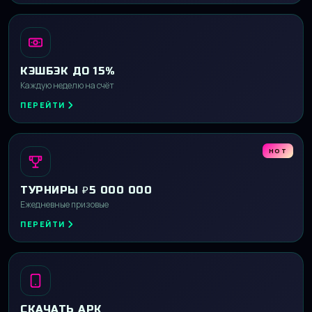
КЭШБЭК ДО 15%
Каждую неделю на счёт
ПЕРЕЙТИ
HOT
ТУРНИРЫ ₽5 000 000
Ежедневные призовые
ПЕРЕЙТИ
СКАЧАТЬ APK