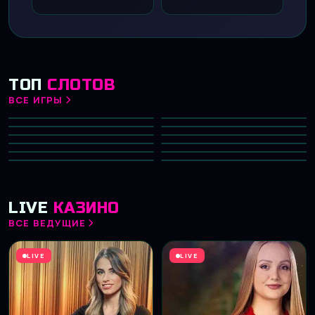
ТОП
СЛОТОВ
ВСЕ ИГРЫ
Gates of Olympus 1000
Big Bass Bonanza
HOT
Diamond of Jungle
Aztec Clusters
NEW
PRAGMATIC PLAY
PRAGMATIC PLAY
Divine Divas
Dreamshock
TOP
NETENT
PRAGMATIC PLAY
Hot Fruit
Phoenix Rising
NEW
PLAY’N GO
NETENT
Fruit Machine
Capymania Yellow
HOT
MICROGAMING
PLAY’N GO
Big Win x25
Fab Farm
MICROGAMING
PRAGMATIC PLAY
NETENT
PLAY’N GO
LIVE
КАЗИНО
ВСЕ ВЕДУЩИЕ
LIVE
LIVE