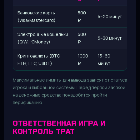
Банковские карты
500
5–20 минут
(Visa/Mastercard)
₽
Электронные кошельки
500
5–30 минут
(QIWI, ЮMoney)
₽
Криптовалюты (BTC,
1000
15–60
ETH, LTC, USDT)
₽
минут
Максимальные лимиты для вывода зависят от статуса
игрока и выбранной системы. Перед первой заявкой
на денежные средства понадобится пройти
верификацию.
ОТВЕТСТВЕННАЯ ИГРА И
КОНТРОЛЬ ТРАТ