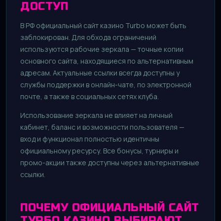
UR
ДОСТУП
В РФ официальный сайт казино Turbo может быть
заблокирован. Для обхода ограничений
используются рабочие зеркала — точные копии
основного сайта, находящиеся по альтернативным
адресам. Актуальные ссылки всегда доступны у
службы поддержки в онлайн-чате, по электронной
почте, а также в социальных сетях клуба.
Использование зеркала не влияет на личный
кабинет, баланс и возможности пользователя —
вход и функционал полностью идентичны
официальному ресурсу. Все бонусы, турниры и
промо-акции также доступны через альтернативные
ссылки.
ПОЧЕМУ ОФИЦИАЛЬНЫЙ САЙТ
ТУРБО КАЗИНО ВЫБИРАЮТ