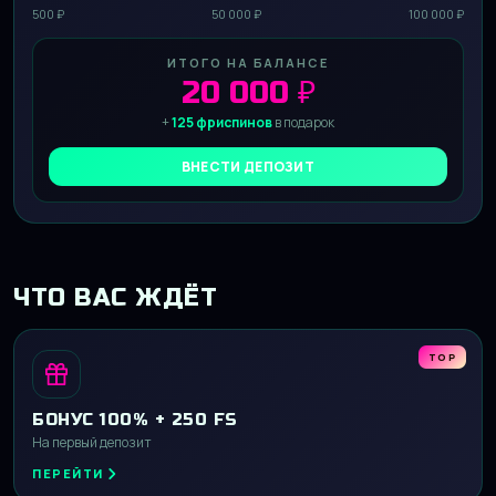
500 ₽
50 000 ₽
100 000 ₽
ИТОГО НА БАЛАНСЕ
20 000 ₽
+
125 фриспинов
в подарок
ВНЕСТИ ДЕПОЗИТ
ЧТО ВАС ЖДЁТ
TOP
БОНУС 100% + 250 FS
На первый депозит
ПЕРЕЙТИ