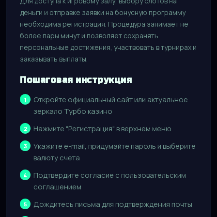
Для доступа к игровому залу, выбору слотов на
деньги и отправке заявки на бонусную программу
необходима регистрация. Процедура занимает не
более пары минут и позволяет сохранять
персональные достижения, участвовать в турнирах и
заказывать выплаты.
Пошаговая инструкция
Откройте официальный сайт или актуальное
зеркало Турбо казино
Нажмите "Регистрация" в верхнем меню
Укажите e-mail, придумайте пароль и выберите
валюту счета
Подтвердите согласие с пользовательским
соглашением
Дождитесь письма для подтверждения почты