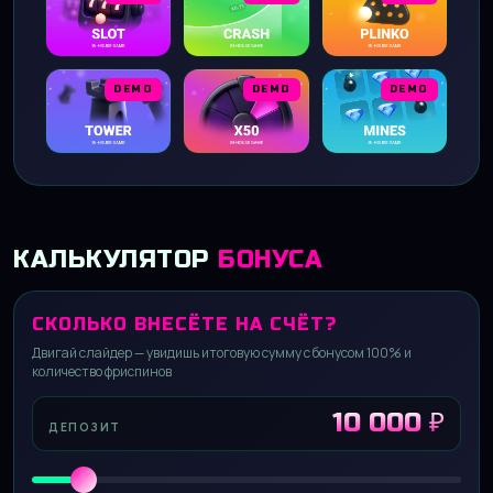
DEMO
DEMO
DEMO
КАЛЬКУЛЯТОР
БОНУСА
СКОЛЬКО ВНЕСЁТЕ НА СЧЁТ?
Двигай слайдер — увидишь итоговую сумму с бонусом 100% и
количество фриспинов
10 000 ₽
ДЕПОЗИТ