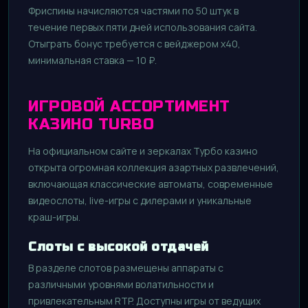
Фриспины начисляются частями по 50 штук в
течение первых пяти дней использования сайта.
Отыграть бонус требуется с вейджером x40,
минимальная ставка — 10 ₽.
ИГРОВОЙ АССОРТИМЕНТ
КАЗИНО TURBO
На официальном сайте и зеркалах Турбо казино
открыта огромная коллекция азартных развлечений,
включающая классические автоматы, современные
видеослоты, live-игры с дилерами и уникальные
краш-игры.
Слоты с высокой отдачей
В разделе слотов размещены аппараты с
различными уровнями волатильности и
привлекательным RTP. Доступны игры от ведущих