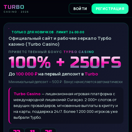
TURBO
ВОЙТИ
РЕГИСТРАЦИЯ
CASINO · 2026
ТОЛЬКО ДЛЯ НОВИЧКОВ · ЛИМИТ 24:00:00
Официальный сайт и рабочее зеркало Турбо
казино (Turbo Casino)
ПРИВЕТСТВЕННЫЙ БОНУС
ТУРБО CASINO
100% + 250FS
До
100 000 ₽
на первый депозит в
Turbo
Минимальный депозит — 500 ₽ · Бонус начисляется автоматически
Turbo Casino
— лицензионная игровая платформа с
международной лицензией Curaçao. 2 000+ слотов от
ведущих провайдеров, мгновенные выплаты в крипту и
на карты, поддержка 24/7. Более 1 200 000 игроков уже
выбрали Турбо.