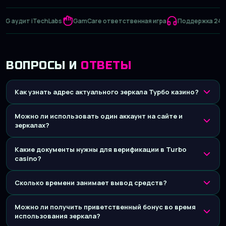
дит iTechLabs
GamCare ответственная игра
Поддержка 24/7
В
ВОПРОСЫ И
ОТВЕТЫ
Как узнать адрес актуального зеркала Турбо казино?
Можно ли использовать один аккаунт на сайте и
зеркалах?
Какие документы нужны для верификации в Turbo
casino?
Сколько времени занимает вывод средств?
Можно ли получить приветственный бонус во время
использования зеркала?