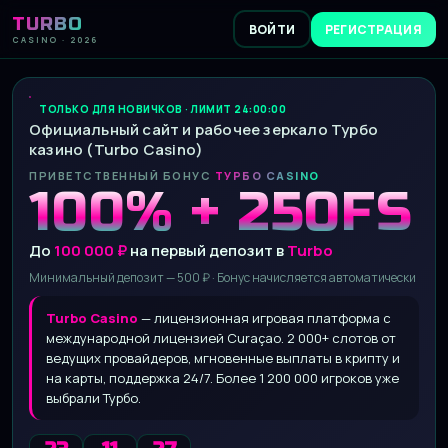
TURBO
ВОЙТИ
РЕГИСТРАЦИЯ
CASINO · 2026
ТОЛЬКО ДЛЯ НОВИЧКОВ · ЛИМИТ 24:00:00
Официальный сайт и рабочее зеркало Турбо
казино (Turbo Casino)
ПРИВЕТСТВЕННЫЙ БОНУС
ТУРБО CASINO
100% + 250FS
До
100 000 ₽
на первый депозит в
Turbo
Минимальный депозит — 500 ₽ · Бонус начисляется автоматически
Turbo Casino
— лицензионная игровая платформа с
международной лицензией Curaçao. 2 000+ слотов от
ведущих провайдеров, мгновенные выплаты в крипту и
на карты, поддержка 24/7. Более 1 200 000 игроков уже
выбрали Турбо.