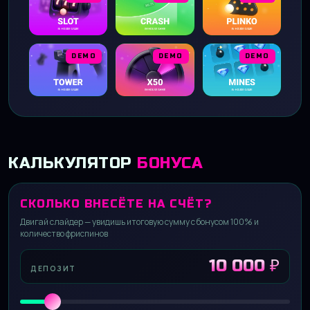
DEMO
DEMO
DEMO
КАЛЬКУЛЯТОР
БОНУСА
СКОЛЬКО ВНЕСЁТЕ НА СЧЁТ?
Двигай слайдер — увидишь итоговую сумму с бонусом 100% и
количество фриспинов
10 000 ₽
ДЕПОЗИТ