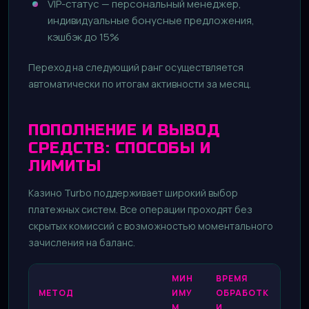
VIP-статус — персональный менеджер,
индивидуальные бонусные предложения,
кэшбэк до 15%
Переход на следующий ранг осуществляется
автоматически по итогам активности за месяц.
ПОПОЛНЕНИЕ И ВЫВОД
СРЕДСТВ: СПОСОБЫ И
ЛИМИТЫ
Казино Turbo поддерживает широкий выбор
платежных систем. Все операции проходят без
скрытых комиссий с возможностью моментального
зачисления на баланс.
МИН
ВРЕМЯ
МЕТОД
ИМУ
ОБРАБОТК
М
И