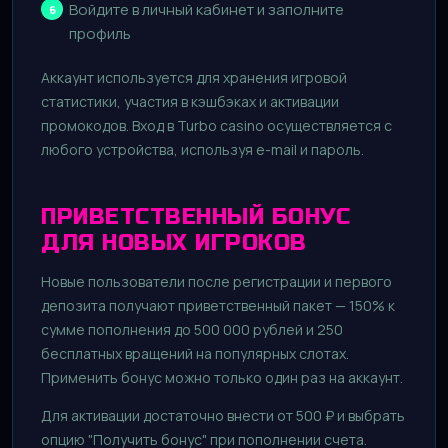
Войдите в личный кабинет и заполните
профиль
Аккаунт используется для хранения игровой
статистики, участия в кэшбэках и активации
промокодов. Вход в Turbo casino осуществляется с
любого устройства, используя e-mail и пароль.
ПРИВЕТСТВЕННЫЙ БОНУС
ДЛЯ НОВЫХ ИГРОКОВ
Новые пользователи после регистрации и первого
депозита получают приветственный пакет — 150% к
сумме пополнения до 500 000 рублей и 250
бесплатных вращений на популярных слотах.
Применить бонус можно только один раз на аккаунт.
Для активации достаточно внести от 500 ₽ и выбрать
опцию "Получить бонус" при пополнении счета.