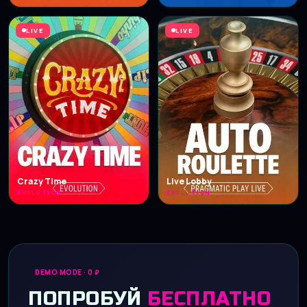
LIVE
LIVE
Crazy Time
Live Lobby
EVOLUTION
EVOLUTION
DEMO MODE · 0 ₽
ПОПРОБУЙ
БЕСПЛАТНО