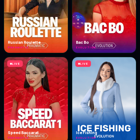
Russian Roulette
Bac Bo
PRAGMATIC
EVOLUTION
LIVE
LIVE
Speed Baccarat
Ice Fishing
PRAGMATIC
EVOLUTION