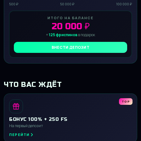
500 ₽
50 000 ₽
100 000 ₽
ИТОГО НА БАЛАНСЕ
20 000 ₽
+
125 фриспинов
в подарок
ВНЕСТИ ДЕПОЗИТ
ЧТО ВАС ЖДЁТ
TOP
БОНУС 100% + 250 FS
На первый депозит
ПЕРЕЙТИ