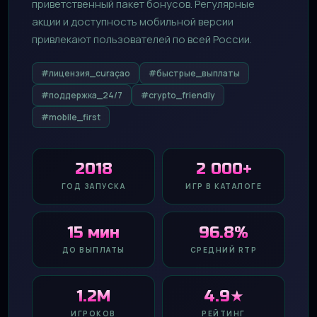
приветственный пакет бонусов. Регулярные
акции и доступность мобильной версии
привлекают пользователей по всей России.
#лицензия_curaçao
#быстрые_выплаты
#поддержка_24/7
#crypto_friendly
#mobile_first
2018
2 000+
ГОД ЗАПУСКА
ИГР В КАТАЛОГЕ
15 мин
96.8%
ДО ВЫПЛАТЫ
СРЕДНИЙ RTP
1.2M
4.9★
ИГРОКОВ
РЕЙТИНГ