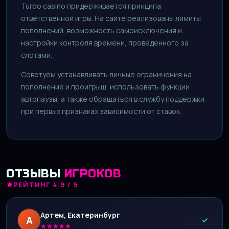
Turbo casino придерживается принципа
ответственной игры. На сайте реализованы лимиты
пополнений, возможность самоисключения и
настройки контроля времени, проведенного за
слотами.
Советуем устанавливать личные ограничения на
пополнение и проигрыш, использовать функции
автопаузы, а также обращаться в службу поддержки
при первых признаках зависимости от ставок.
ОТЗЫВЫ
ИГРОКОВ
РЕЙТИНГ 4.9 / 5
Артем, Екатеринбург
А
★
★
★
★
★