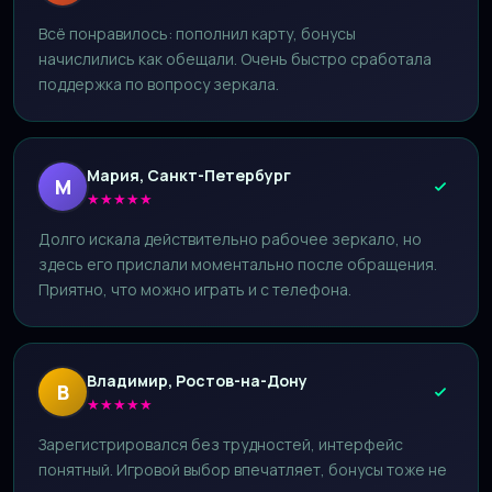
Всё понравилось: пополнил карту, бонусы
начислились как обещали. Очень быстро сработала
поддержка по вопросу зеркала.
Мария, Санкт-Петербург
М
★
★
★
★
★
Долго искала действительно рабочее зеркало, но
здесь его прислали моментально после обращения.
Приятно, что можно играть и с телефона.
Владимир, Ростов-на-Дону
В
★
★
★
★
★
Зарегистрировался без трудностей, интерфейс
понятный. Игровой выбор впечатляет, бонусы тоже не