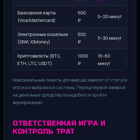
Банковские карты
500
5–20 минут
(Visa/Mastercard)
₽
Электронные кошельки
500
5–30 минут
(QIWI, ЮMoney)
₽
Криптовалюты (BTC,
1000
15–60
ETH, LTC, USDT)
₽
минут
Максимальные лимиты для вывода зависят от статуса
игрока и выбранной системы. Перед первой заявкой
на денежные средства понадобится пройти
верификацию.
ОТВЕТСТВЕННАЯ ИГРА И
КОНТРОЛЬ ТРАТ