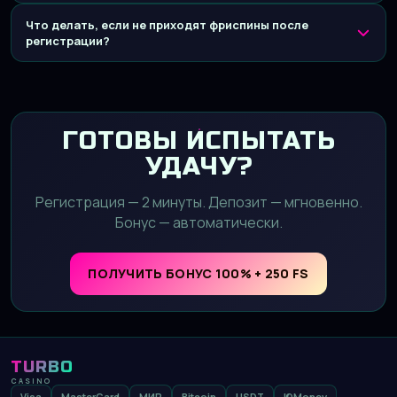
Что делать, если не приходят фриспины после
регистрации?
ГОТОВЫ ИСПЫТАТЬ
УДАЧУ?
Регистрация — 2 минуты. Депозит — мгновенно.
Бонус — автоматически.
ПОЛУЧИТЬ БОНУС 100% + 250 FS
TURBO
CASINO
Visa
MasterCard
МИР
Bitcoin
USDT
ЮMoney