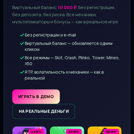
Виртуальный баланс
10 000 ₽
. Без регистрации,
без депозита, без риска. Все механики,
мультипликаторы и бонусы — как в реальной игре.
Без регистрации и e-mail
Виртуальный баланс — обновляется одним
кликом
Все режимы — Slot, Crash, Plinko, Tower, Mines,
X50
RTP, волатильность и механики — как в
реальной
ИГРАТЬ В ДЕМО
НА РЕАЛЬНЫЕ ДЕНЬГИ
DEMO
DEMO
DEMO