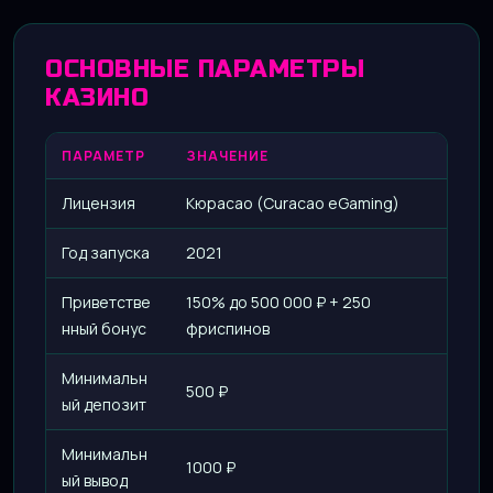
ОСНОВНЫЕ ПАРАМЕТРЫ
КАЗИНО
ПАРАМЕТР
ЗНАЧЕНИЕ
Лицензия
Кюрасао (Curacao eGaming)
Год запуска
2021
Приветстве
150% до 500 000 ₽ + 250
нный бонус
фриспинов
Минимальн
500 ₽
ый депозит
Минимальн
1000 ₽
ый вывод