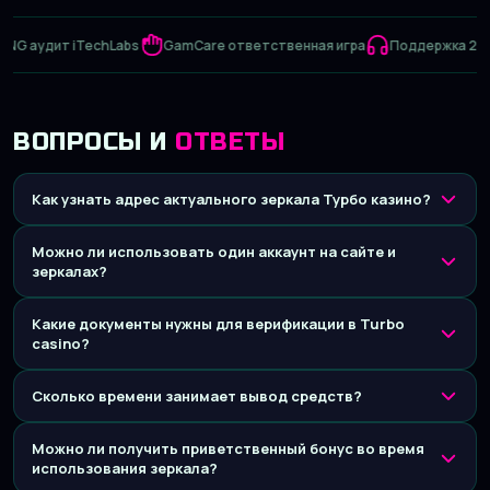
удит iTechLabs
GamCare ответственная игра
Поддержка 24/7
В
ВОПРОСЫ И
ОТВЕТЫ
Как узнать адрес актуального зеркала Турбо казино?
Можно ли использовать один аккаунт на сайте и
зеркалах?
Какие документы нужны для верификации в Turbo
casino?
Сколько времени занимает вывод средств?
Можно ли получить приветственный бонус во время
использования зеркала?