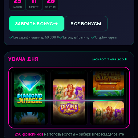
23
11
25
ЧАСОВ
МИНУТ
СЕКУНД
ЗАБРАТЬ БОНУС
ВСЕ БОНУСЫ
Без верификации до 50 000 ₽
Вывод за 15 минут
Crypto + карты
УДАЧА ДНЯ
JACKPOT 7 458 200 ₽
250 фриспинов
на топовые слоты — забери в первом депозите