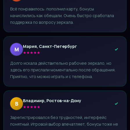
Всё понравилось: пополнил карту, бонусы
начислились как обещали. Очень быстро сработала
поддержка по вопросу зеркала.
Мария, Санкт-Петербург
М
★
★
★
★
★
Долго искала действительно рабочее зеркало, но
здесь его прислали моментально после обращения.
Приятно, что можно играть и с телефона.
Владимир, Ростов-на-Дону
В
★
★
★
★
★
Зарегистрировался без трудностей, интерфейс
понятный. Игровой выбор впечатляет, бонусы тоже не