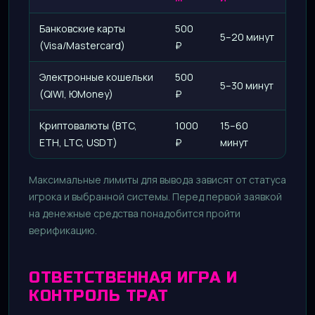
Банковские карты
500
5–20 минут
(Visa/Mastercard)
₽
Электронные кошельки
500
5–30 минут
(QIWI, ЮMoney)
₽
Криптовалюты (BTC,
1000
15–60
ETH, LTC, USDT)
₽
минут
Максимальные лимиты для вывода зависят от статуса
игрока и выбранной системы. Перед первой заявкой
на денежные средства понадобится пройти
верификацию.
ОТВЕТСТВЕННАЯ ИГРА И
КОНТРОЛЬ ТРАТ