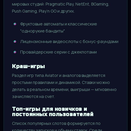
мировых студий: Pragmatic Play, NetEnt, BGaming,
Push Gaming, Play’n GO и других.
Фруктовые автоматы и классические
"однорукие бандиты"
Лицензионные видеослоты с бонус-раундами
Провайдерские серии с джекпотами
Краш-игры
Раздел игр типа Aviator и аналогов выделяется
простыми правилами и динамикой. Ставки можно
делать в реальном времени, выигрыши — мгновенно
зачисляются на счет.
Топ-игры для новичков и
постоянных пользователей
Список популярных слотов формируется по
количеству запусков и объему ставок. Среди