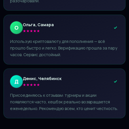
разочаровали.
Ольга, Самара
О
★
★
★
★
★
Использую криптовалюту для пополнения — всё
прошло быстро и легко. Верификацию прошла за пару
часов. Сервис достойный.
Денис, Челябинск
Д
★
★
★
★
★
Присоединяюсь к отзывам: турниры и акции
появляются часто, кешбэк реально возвращается
еженедельно. Рекомендую всем, кто ценит честность.