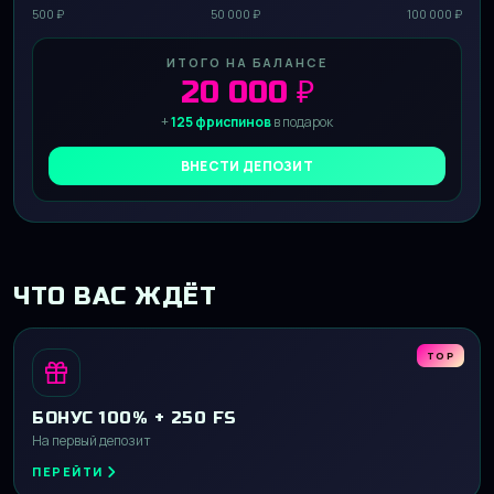
500 ₽
50 000 ₽
100 000 ₽
ИТОГО НА БАЛАНСЕ
20 000 ₽
+
125 фриспинов
в подарок
ВНЕСТИ ДЕПОЗИТ
ЧТО ВАС ЖДЁТ
TOP
БОНУС 100% + 250 FS
На первый депозит
ПЕРЕЙТИ