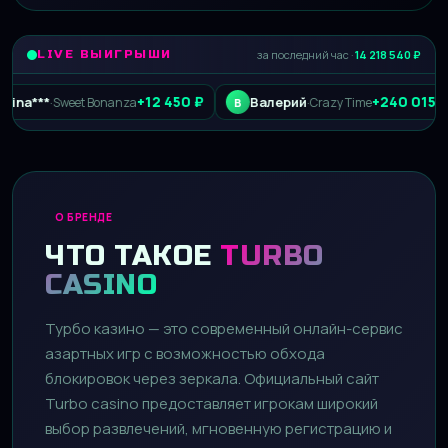
LIVE ВЫИГРЫШИ
за последний час ·
14 218 540 ₽
+12 450 ₽
+240 015 ₽
Валерий
L
Sweet Bonanza
·
Crazy Time
В
L
О БРЕНДЕ
ЧТО ТАКОЕ
TURBO
CASINO
Турбо казино — это современный онлайн-сервис
азартных игр с возможностью обхода
блокировок через зеркала. Официальный сайт
Turbo casino предоставляет игрокам широкий
выбор развлечений, мгновенную регистрацию и