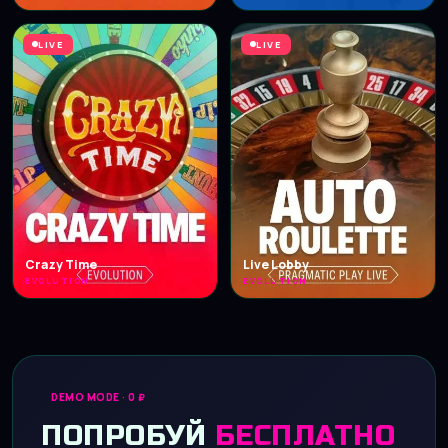
LIVE
LIVE
Crazy Time
Live Lobby
EVOLUTION
EVOLUTION
DEMO MODE · 0 ₽
ПОПРОБУЙ
БЕСПЛАТНО