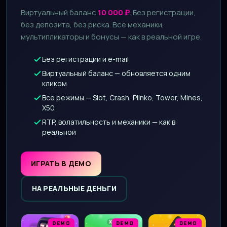
Виртуальный баланс
10 000 ₽
. Без регистрации,
без депозита, без риска. Все механики,
мультипликаторы и бонусы — как в реальной игре.
Без регистрации и e-mail
Виртуальный баланс — обновляется одним
кликом
Все режимы — Slot, Crash, Plinko, Tower, Mines,
X50
RTP, волатильность и механики — как в
реальной
ИГРАТЬ В ДЕМО
НА РЕАЛЬНЫЕ ДЕНЬГИ
DEMO
DEMO
DEMO