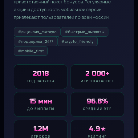
приветственный пакет бонусов. Регулярные
акции и доступность мобильной версии
привлекают пользователей по всей России.
#лицензия_curaçao
#быстрые_выплаты
#поддержка_24/7
#crypto_friendly
#mobile_first
2018
2 000+
ГОД ЗАПУСКА
ИГР В КАТАЛОГЕ
15 мин
96.8%
ДО ВЫПЛАТЫ
СРЕДНИЙ RTP
1.2M
4.9★
ИГРОКОВ
РЕЙТИНГ