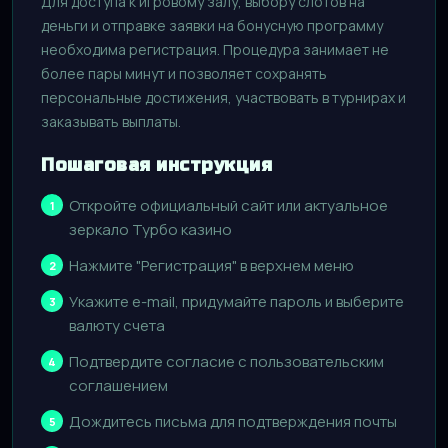
Для доступа к игровому залу, выбору слотов на
деньги и отправке заявки на бонусную программу
необходима регистрация. Процедура занимает не
более пары минут и позволяет сохранять
персональные достижения, участвовать в турнирах и
заказывать выплаты.
Пошаговая инструкция
Откройте официальный сайт или актуальное
зеркало Турбо казино
Нажмите "Регистрация" в верхнем меню
Укажите e-mail, придумайте пароль и выберите
валюту счета
Подтвердите согласие с пользовательским
соглашением
Дождитесь письма для подтверждения почты