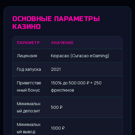
ОСНОВНЫЕ ПАРАМЕТРЫ
КАЗИНО
ПАРАМЕТР
ЗНАЧЕНИЕ
Лицензия
Кюрасао (Curacao eGaming)
Год запуска
2021
Приветстве
150% до 500 000 ₽ + 250
нный бонус
фриспинов
Минимальн
500 ₽
ый депозит
Минимальн
1000 ₽
ый вывод