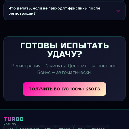
Что делать, если не приходят фриспины после
регистрации?
ГОТОВЫ ИСПЫТАТЬ
УДАЧУ?
Регистрация — 2 минуты. Депозит — мгновенно.
Бонус — автоматически.
ПОЛУЧИТЬ БОНУС 100% + 250 FS
TURBO
CASINO
Visa
MasterCard
МИР
Bitcoin
USDT
ЮMoney