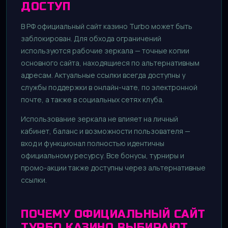
UR
ДОСТУП
В РФ официальный сайт казино Turbo может быть
заблокирован. Для обхода ограничений
используются рабочие зеркала — точные копии
основного сайта, находящиеся по альтернативным
адресам. Актуальные ссылки всегда доступны у
службы поддержки в онлайн-чате, по электронной
почте, а также в социальных сетях клуба.
Использование зеркала не влияет на личный
кабинет, баланс и возможности пользователя —
вход и функционал полностью идентичны
официальному ресурсу. Все бонусы, турниры и
промо-акции также доступны через альтернативные
ссылки.
ПОЧЕМУ ОФИЦИАЛЬНЫЙ САЙТ
ТУРБО КАЗИНО ВЫБИРАЮТ