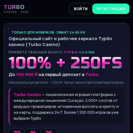
TURBO
ВОЙТИ
РЕГИСТРАЦИЯ
CASINO · 2026
ТОЛЬКО ДЛЯ НОВИЧКОВ · ЛИМИТ 24:00:00
Официальный сайт и рабочее зеркало Турбо
казино (Turbo Casino)
ПРИВЕТСТВЕННЫЙ БОНУС
ТУРБО CASINO
100% + 250FS
До
100 000 ₽
на первый депозит в
Turbo
Минимальный депозит — 500 ₽ · Бонус начисляется автоматически
Turbo Casino
— лицензионная игровая платформа с
международной лицензией Curaçao. 2 000+ слотов от
ведущих провайдеров, мгновенные выплаты в крипту и
на карты, поддержка 24/7. Более 1 200 000 игроков уже
выбрали Турбо.