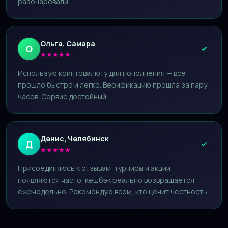
разочаровали.
Ольга, Самара
О
★
★
★
★
★
Использую криптовалюту для пополнения — всё
прошло быстро и легко. Верификацию прошла за пару
часов. Сервис достойный.
Денис, Челябинск
Д
★
★
★
★
★
Присоединяюсь к отзывам: турниры и акции
появляются часто, кешбэк реально возвращается
еженедельно. Рекомендую всем, кто ценит честность.