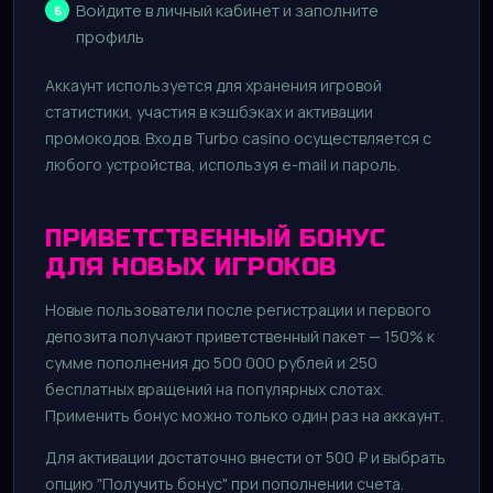
Войдите в личный кабинет и заполните
профиль
Аккаунт используется для хранения игровой
статистики, участия в кэшбэках и активации
промокодов. Вход в Turbo casino осуществляется с
любого устройства, используя e-mail и пароль.
ПРИВЕТСТВЕННЫЙ БОНУС
ДЛЯ НОВЫХ ИГРОКОВ
Новые пользователи после регистрации и первого
депозита получают приветственный пакет — 150% к
сумме пополнения до 500 000 рублей и 250
бесплатных вращений на популярных слотах.
Применить бонус можно только один раз на аккаунт.
Для активации достаточно внести от 500 ₽ и выбрать
опцию "Получить бонус" при пополнении счета.