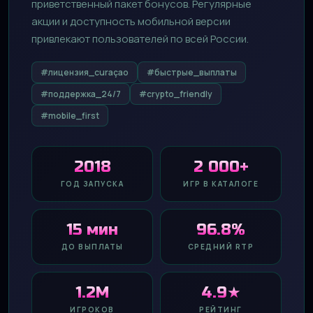
приветственный пакет бонусов. Регулярные
акции и доступность мобильной версии
привлекают пользователей по всей России.
#лицензия_curaçao
#быстрые_выплаты
#поддержка_24/7
#crypto_friendly
#mobile_first
2018
2 000+
ГОД ЗАПУСКА
ИГР В КАТАЛОГЕ
15 мин
96.8%
ДО ВЫПЛАТЫ
СРЕДНИЙ RTP
1.2M
4.9★
ИГРОКОВ
РЕЙТИНГ