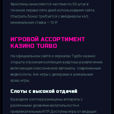
Фриспины начисляются частями по 50 штук в
течение первых пяти дней использования сайта.
Отыграть бонус требуется с вейджером x40,
минимальная ставка — 10 ₽.
ИГРОВОЙ АССОРТИМЕНТ
КАЗИНО TURBO
На официальном сайте и зеркалах Турбо казино
открыта огромная коллекция азартных развлечений,
включающая классические автоматы, современные
видеослоты, live-игры с дилерами и уникальные
краш-игры.
Слоты с высокой отдачей
В разделе слотов размещены аппараты с
различными уровнями волатильности и
привлекательным RTP. Доступны игры от ведущих