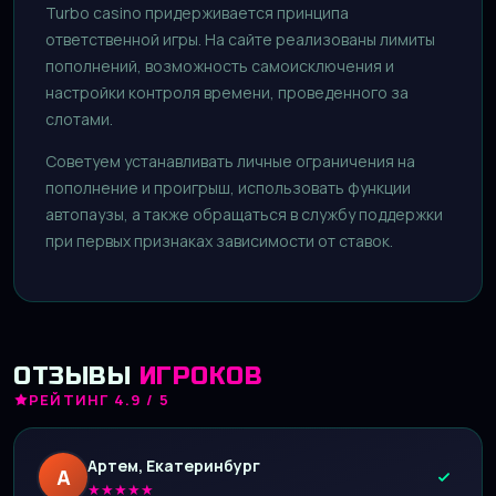
Turbo casino придерживается принципа
ответственной игры. На сайте реализованы лимиты
пополнений, возможность самоисключения и
настройки контроля времени, проведенного за
слотами.
Советуем устанавливать личные ограничения на
пополнение и проигрыш, использовать функции
автопаузы, а также обращаться в службу поддержки
при первых признаках зависимости от ставок.
ОТЗЫВЫ
ИГРОКОВ
РЕЙТИНГ 4.9 / 5
Артем, Екатеринбург
А
★
★
★
★
★