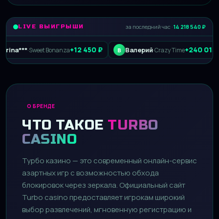
LIVE ВЫИГРЫШИ
за последний час ·
14 218 540 ₽
+12 450 ₽
+240 015 ₽
*
Валерий
·
Sweet Bonanza
·
Crazy Time
В
L
О БРЕНДЕ
ЧТО ТАКОЕ
TURBO
CASINO
Турбо казино — это современный онлайн-сервис
азартных игр с возможностью обхода
блокировок через зеркала. Официальный сайт
Turbo casino предоставляет игрокам широкий
выбор развлечений, мгновенную регистрацию и