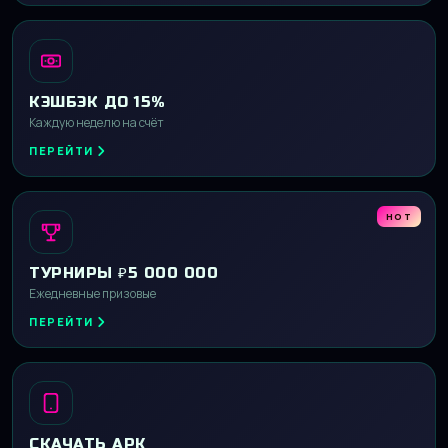
КЭШБЭК ДО 15%
Каждую неделю на счёт
ПЕРЕЙТИ
HOT
ТУРНИРЫ ₽5 000 000
Ежедневные призовые
ПЕРЕЙТИ
СКАЧАТЬ APK