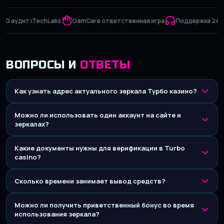
дит iTechLabs
GamCare ответственная игра
Поддержка 24/7
В
ВОПРОСЫ И
ОТВЕТЫ
Как узнать адрес актуального зеркала Турбо казино?
Можно ли использовать один аккаунт на сайте и
зеркалах?
Какие документы нужны для верификации в Turbo
casino?
Сколько времени занимает вывод средств?
Можно ли получить приветственный бонус во время
использования зеркала?