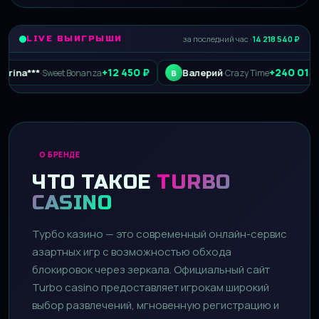
LIVE ВЫИГРЫШИ
за последний час ·
14 218 540 ₽
+12 450 ₽
+240 015 ₽
*
Валерий
·
Sweet Bonanza
·
Crazy Time
В
L
О БРЕНДЕ
ЧТО ТАКОЕ
TURBO
CASINO
Турбо казино — это современный онлайн-сервис
азартных игр с возможностью обхода
блокировок через зеркала. Официальный сайт
Turbo casino предоставляет игрокам широкий
выбор развлечений, мгновенную регистрацию и