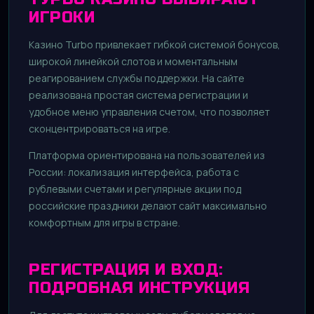
ИГРОКИ
Казино Turbo привлекает гибкой системой бонусов,
широкой линейкой слотов и моментальным
реагированием службы поддержки. На сайте
реализована простая система регистрации и
удобное меню управления счетом, что позволяет
сконцентрироваться на игре.
Платформа ориентирована на пользователей из
России: локализация интерфейса, работа с
рублевыми счетами и регулярные акции под
российские праздники делают сайт максимально
комфортным для игры в стране.
РЕГИСТРАЦИЯ И ВХОД:
ПОДРОБНАЯ ИНСТРУКЦИЯ