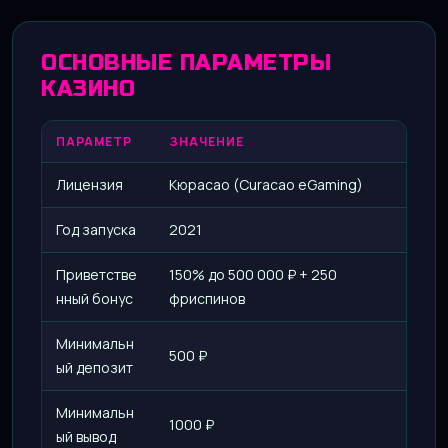
ОСНОВНЫЕ ПАРАМЕТРЫ
КАЗИНО
ПАРАМЕТР
ЗНАЧЕНИЕ
Лицензия
Кюрасао (Curacao eGaming)
Год запуска
2021
Приветстве
150% до 500 000 ₽ + 250
нный бонус
фриспинов
Минимальн
500 ₽
ый депозит
Минимальн
1000 ₽
ый вывод