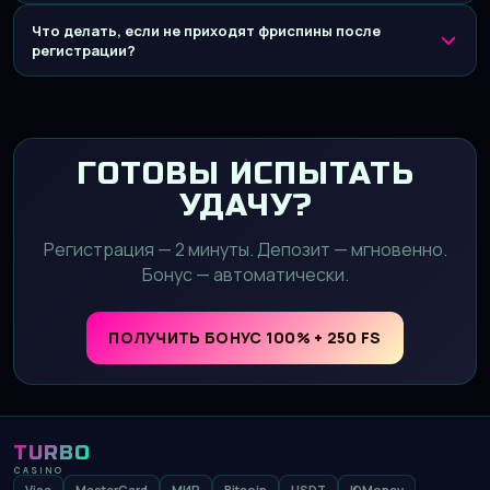
Что делать, если не приходят фриспины после
регистрации?
ГОТОВЫ ИСПЫТАТЬ
УДАЧУ?
Регистрация — 2 минуты. Депозит — мгновенно.
Бонус — автоматически.
ПОЛУЧИТЬ БОНУС 100% + 250 FS
TURBO
CASINO
Visa
MasterCard
МИР
Bitcoin
USDT
ЮMoney