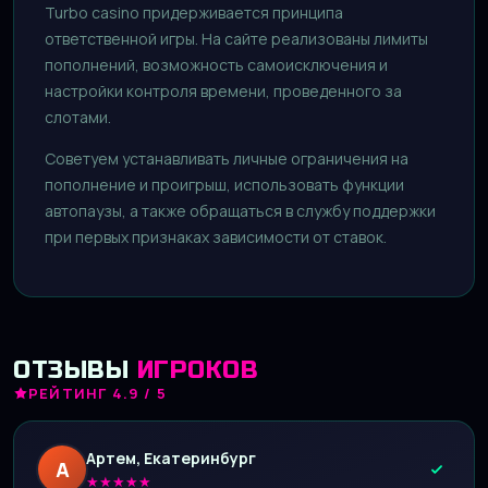
Turbo casino придерживается принципа
ответственной игры. На сайте реализованы лимиты
пополнений, возможность самоисключения и
настройки контроля времени, проведенного за
слотами.
Советуем устанавливать личные ограничения на
пополнение и проигрыш, использовать функции
автопаузы, а также обращаться в службу поддержки
при первых признаках зависимости от ставок.
ОТЗЫВЫ
ИГРОКОВ
РЕЙТИНГ 4.9 / 5
Артем, Екатеринбург
А
★
★
★
★
★