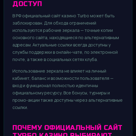
UR
ДОСТУП
В РФ официальный сайт казино Turbo может быть
заблокирован. Для обхода ограничений
используются рабочие зеркала — точные копии
основного сайта, находящиеся по альтернативным
адресам. Актуальные ссылки всегда доступны у
службы поддержки в онлайн-чате, по электронной
почте, а также в социальных сетях клуба.
Использование зеркала не влияет на личный
кабинет, баланс и возможности пользователя —
вход и функционал полностью идентичны
официальному ресурсу. Все бонусы, турниры и
промо-акции также доступны через альтернативные
ссылки.
ПОЧЕМУ ОФИЦИАЛЬНЫЙ САЙТ
ТУРБО КАЗИНО ВЫБИРАЮТ