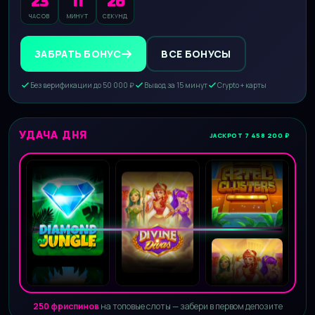
23
11
25
ЧАСОВ
МИНУТ
СЕКУНД
ЗАБРАТЬ БОНУС
ВСЕ БОНУСЫ
Без верификации до 50 000 ₽
Вывод за 15 минут
Crypto + карты
УДАЧА ДНЯ
JACKPOT 7 458 200 ₽
250 фриспинов
на топовые слоты — забери в первом депозите