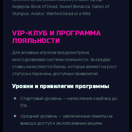
лидеров: Book of Dead, Sweet Bonanza, Gates of
Olympus, Aviator, Wanted Dead or a Wild.
VIP-КЛУБ И ПРОГРАММА
ЛОЯЛЬНОСТИ
Для активных игроков предусмотрена
многоуровневая система лояльности. За каждую
ставку начисляются баллы, которые влияют на рост
статуса и перечень доступных привилегий.
Уровни и привилегии программы
Стартовый уровень — начисление кэшбэка до
5%
Средний уровень — увеличенные лимиты на
вывод и доступ к эксклюзивным акциям