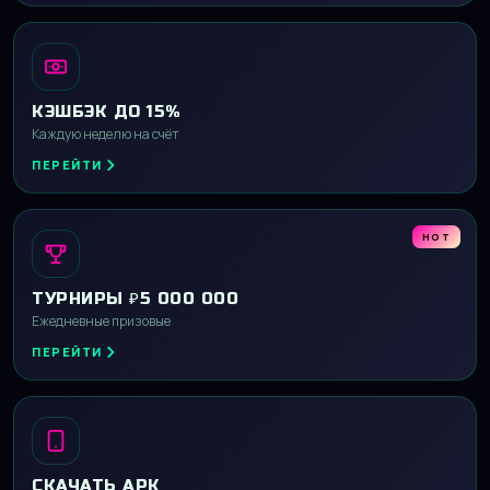
КЭШБЭК ДО 15%
Каждую неделю на счёт
ПЕРЕЙТИ
HOT
ТУРНИРЫ ₽5 000 000
Ежедневные призовые
ПЕРЕЙТИ
СКАЧАТЬ APK