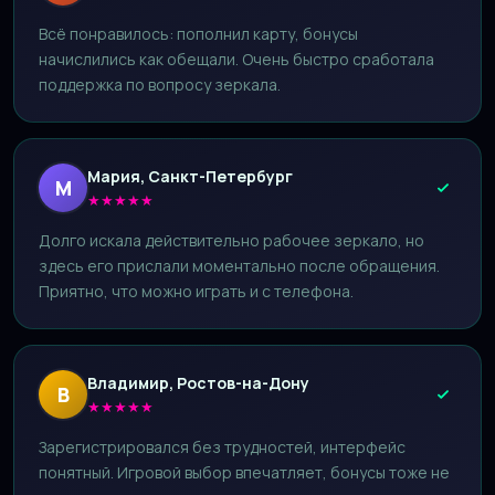
Всё понравилось: пополнил карту, бонусы
начислились как обещали. Очень быстро сработала
поддержка по вопросу зеркала.
Мария, Санкт-Петербург
М
★
★
★
★
★
Долго искала действительно рабочее зеркало, но
здесь его прислали моментально после обращения.
Приятно, что можно играть и с телефона.
Владимир, Ростов-на-Дону
В
★
★
★
★
★
Зарегистрировался без трудностей, интерфейс
понятный. Игровой выбор впечатляет, бонусы тоже не