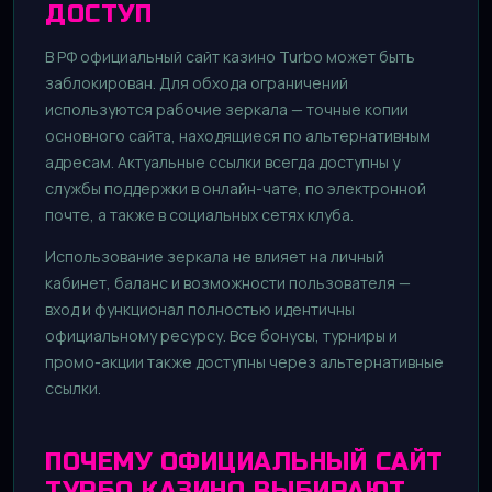
UR
ДОСТУП
В РФ официальный сайт казино Turbo может быть
заблокирован. Для обхода ограничений
используются рабочие зеркала — точные копии
основного сайта, находящиеся по альтернативным
адресам. Актуальные ссылки всегда доступны у
службы поддержки в онлайн-чате, по электронной
почте, а также в социальных сетях клуба.
Использование зеркала не влияет на личный
кабинет, баланс и возможности пользователя —
вход и функционал полностью идентичны
официальному ресурсу. Все бонусы, турниры и
промо-акции также доступны через альтернативные
ссылки.
ПОЧЕМУ ОФИЦИАЛЬНЫЙ САЙТ
ТУРБО КАЗИНО ВЫБИРАЮТ