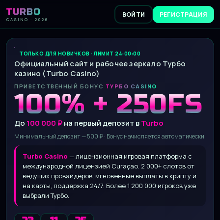
TURBO
ВОЙТИ
РЕГИСТРАЦИЯ
CASINO · 2026
ТОЛЬКО ДЛЯ НОВИЧКОВ · ЛИМИТ 24:00:00
Официальный сайт и рабочее зеркало Турбо
казино (Turbo Casino)
ПРИВЕТСТВЕННЫЙ БОНУС
ТУРБО CASINO
100% + 250FS
До
100 000 ₽
на первый депозит в
Turbo
Минимальный депозит — 500 ₽ · Бонус начисляется автоматически
Turbo Casino
— лицензионная игровая платформа с
международной лицензией Curaçao. 2 000+ слотов от
ведущих провайдеров, мгновенные выплаты в крипту и
на карты, поддержка 24/7. Более 1 200 000 игроков уже
выбрали Турбо.