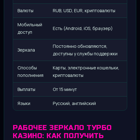
Валюты
RUB, USD, EUR, криптовалюты
Мобильный
Есть (Android, iOS, браузер)
доступ
Постоянно обновляются,
Зеркала
доступны у службы поддержки
Способы
Карты, электронные кошельки,
пополнения
криптовалюты
Выплаты
От 15 минут
Языки
Русский, английский
РАБОЧЕЕ ЗЕРКАЛО ТУРБО
КАЗИНО: КАК ПОЛУЧИТЬ