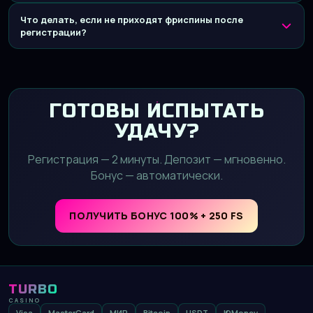
Что делать, если не приходят фриспины после
регистрации?
ГОТОВЫ ИСПЫТАТЬ
УДАЧУ?
Регистрация — 2 минуты. Депозит — мгновенно.
Бонус — автоматически.
ПОЛУЧИТЬ БОНУС 100% + 250 FS
TURBO
CASINO
Visa
MasterCard
МИР
Bitcoin
USDT
ЮMoney