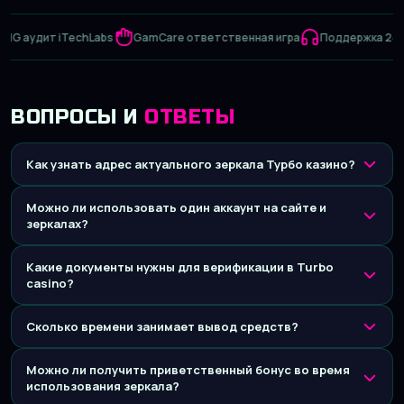
удит iTechLabs
GamCare ответственная игра
Поддержка 24/7
ВОПРОСЫ И
ОТВЕТЫ
Как узнать адрес актуального зеркала Турбо казино?
Можно ли использовать один аккаунт на сайте и
зеркалах?
Какие документы нужны для верификации в Turbo
casino?
Сколько времени занимает вывод средств?
Можно ли получить приветственный бонус во время
использования зеркала?