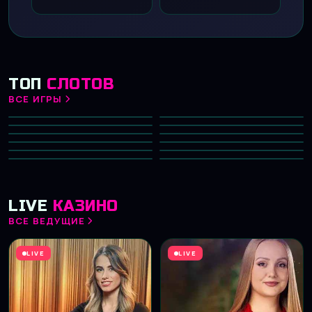
ТОП
СЛОТОВ
ВСЕ ИГРЫ
Gates of Olympus 1000
Big Bass Bonanza
HOT
Diamond of Jungle
Aztec Clusters
NEW
PRAGMATIC PLAY
PRAGMATIC PLAY
Divine Divas
Dreamshock
TOP
NETENT
PRAGMATIC PLAY
Hot Fruit
Phoenix Rising
NEW
PLAY’N GO
NETENT
Fruit Machine
Capymania Yellow
HOT
MICROGAMING
PLAY’N GO
Big Win x25
Fab Farm
MICROGAMING
PRAGMATIC PLAY
NETENT
PLAY’N GO
LIVE
КАЗИНО
ВСЕ ВЕДУЩИЕ
LIVE
LIVE