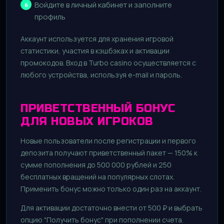
Войдите в личный кабинет и заполните
профиль
Аккаунт используется для хранения игровой
статистики, участия в кэшбэках и активации
промокодов. Вход в Turbo casino осуществляется с
любого устройства, используя e-mail и пароль.
ПРИВЕТСТВЕННЫЙ БОНУС
ДЛЯ НОВЫХ ИГРОКОВ
Новые пользователи после регистрации и первого
депозита получают приветственный пакет — 150% к
сумме пополнения до 500 000 рублей и 250
бесплатных вращений на популярных слотах.
Применить бонус можно только один раз на аккаунт.
Для активации достаточно внести от 500 ₽ и выбрать
опцию "Получить бонус" при пополнении счета.