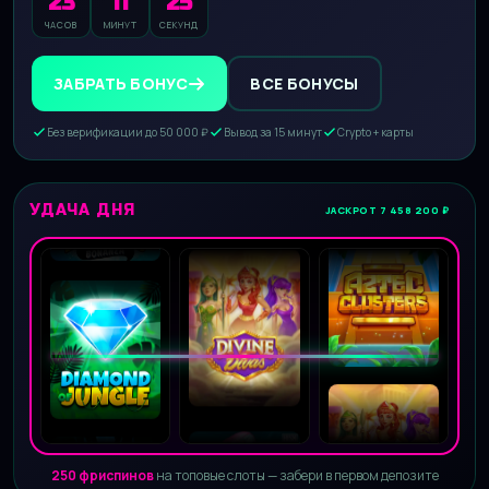
23
11
24
ЧАСОВ
МИНУТ
СЕКУНД
ЗАБРАТЬ БОНУС
ВСЕ БОНУСЫ
Без верификации до 50 000 ₽
Вывод за 15 минут
Crypto + карты
УДАЧА ДНЯ
JACKPOT 7 458 200 ₽
250 фриспинов
на топовые слоты — забери в первом депозите