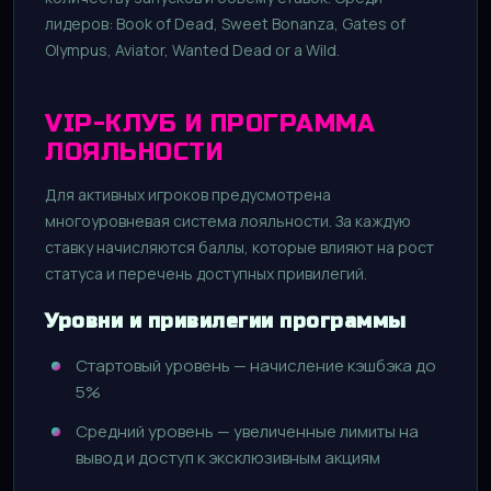
лидеров: Book of Dead, Sweet Bonanza, Gates of
Olympus, Aviator, Wanted Dead or a Wild.
VIP-КЛУБ И ПРОГРАММА
ЛОЯЛЬНОСТИ
Для активных игроков предусмотрена
многоуровневая система лояльности. За каждую
ставку начисляются баллы, которые влияют на рост
статуса и перечень доступных привилегий.
Уровни и привилегии программы
Стартовый уровень — начисление кэшбэка до
5%
Средний уровень — увеличенные лимиты на
вывод и доступ к эксклюзивным акциям