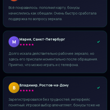
Всё понравилось: пополнил карту, бонусы
начислились как обещали. Очень быстро сработала
поддержка по вопросу зеркала.
Мария, Санкт-Петербург
М
★
★
★
★
★
Долго искала действительно рабочее зеркало, но
здесь его прислали моментально после обращения.
Приятно, что можно играть и с телефона.
Владимир, Ростов-на-Дону
В
★
★
★
★
★
Зарегистрировался без трудностей, интерфейс
понятный. Игровой выбор впечатляет, бонусы тоже не