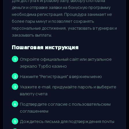
Для доступа к игровому залу, выбору слотов на
деньги и отправке заявки на бонусную программу
необходима регистрация. Процедура занимает не
более пары минут и позволяет сохранять
персональные достижения, участвовать в турнирах и
заказывать выплаты.
Пошаговая инструкция
Откройте официальный сайт или актуальное
зеркало Турбо казино
Нажмите "Регистрация" в верхнем меню
Укажите e-mail, придумайте пароль и выберите
валюту счета
Подтвердите согласие с пользовательским
соглашением
Дождитесь письма для подтверждения почты