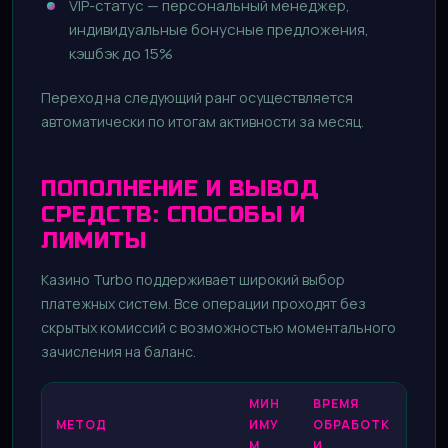
VIP-статус — персональный менеджер,
индивидуальные бонусные предложения,
кэшбэк до 15%
Переход на следующий ранг осуществляется
автоматически по итогам активности за месяц.
ПОПОЛНЕНИЕ И ВЫВОД
СРЕДСТВ: СПОСОБЫ И
ЛИМИТЫ
Казино Turbo поддерживает широкий выбор
платежных систем. Все операции проходят без
скрытых комиссий с возможностью моментального
зачисления на баланс.
МИН
ВРЕМЯ
МЕТОД
ИМУ
ОБРАБОТК
М
И