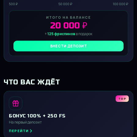
500 ₽
50 000 ₽
100 000 ₽
ИТОГО НА БАЛАНСЕ
20 000 ₽
+
125 фриспинов
в подарок
ВНЕСТИ ДЕПОЗИТ
ЧТО ВАС ЖДЁТ
TOP
БОНУС 100% + 250 FS
На первый депозит
ПЕРЕЙТИ