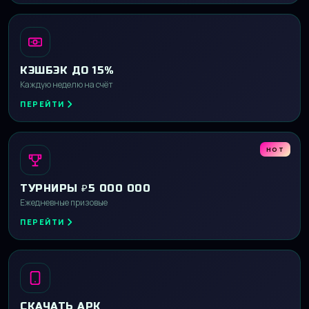
КЭШБЭК ДО 15%
Каждую неделю на счёт
ПЕРЕЙТИ
HOT
ТУРНИРЫ ₽5 000 000
Ежедневные призовые
ПЕРЕЙТИ
СКАЧАТЬ APK