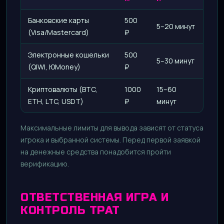
Банковские карты
500
5–20 минут
(Visa/Mastercard)
₽
Электронные кошельки
500
5–30 минут
(QIWI, ЮMoney)
₽
Криптовалюты (BTC,
1000
15–60
ETH, LTC, USDT)
₽
минут
Максимальные лимиты для вывода зависят от статуса
игрока и выбранной системы. Перед первой заявкой
на денежные средства понадобится пройти
верификацию.
ОТВЕТСТВЕННАЯ ИГРА И
КОНТРОЛЬ ТРАТ