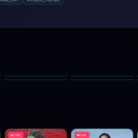
Diamond of Jungle
Aztec Clusters
NEW
Fruit Machine
Capymania Yellow
HOT
NETENT
PRAGMATIC PLAY
MICROGAMING
PRAGMATIC PLAY
LIVE
LIVE