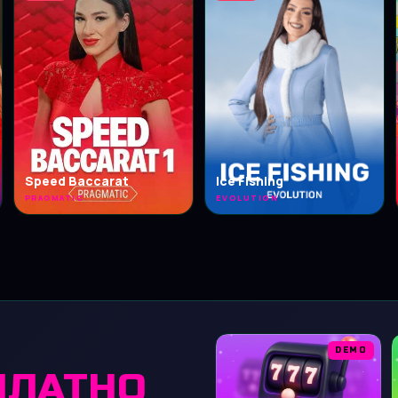
UR
Speed Baccarat
Ice Fishing
PRAGMATIC
EVOLUTION
DEMO
ПЛАТНО