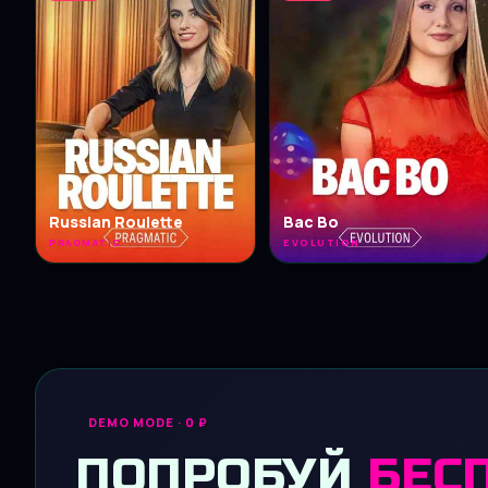
T
Russian Roulette
Bac Bo
PRAGMATIC
EVOLUTION
DEMO MODE · 0 ₽
ПОПРОБУЙ
БЕС