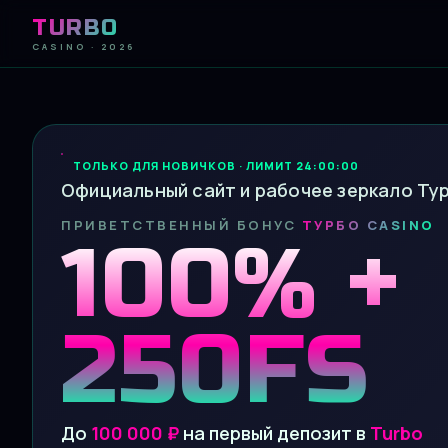
TURBO
CASINO · 2026
ТОЛЬКО ДЛЯ НОВИЧКОВ · ЛИМИТ 24:00:00
Официальный сайт и рабочее зеркало Тур
ПРИВЕТСТВЕННЫЙ БОНУС
ТУРБО CASINO
100% +
250FS
До
100 000 ₽
на первый депозит в
Turbo