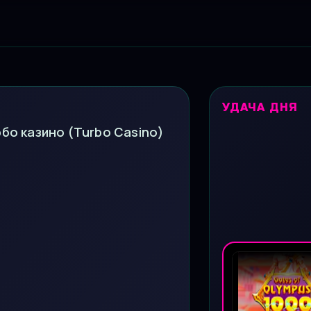
УДАЧА ДНЯ
бо казино (Turbo Casino)