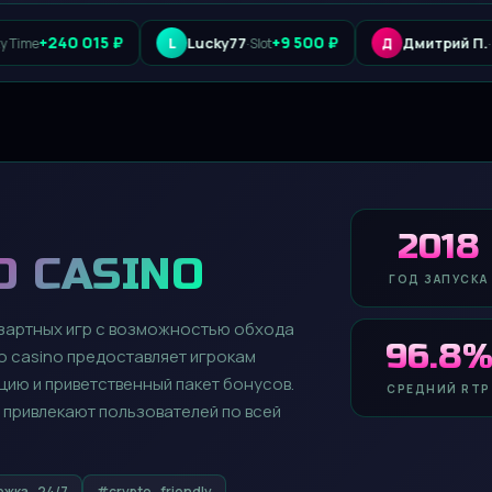
0 015 ₽
+9 500 ₽
+67 
Lucky77
Дмитрий П.
L
·
Slot
Д
·
Plinko
2018
O CASINO
ГОД ЗАПУСКА
азартных игр с возможностью обхода
96.8
o casino предоставляет игрокам
ию и приветственный пакет бонусов.
СРЕДНИЙ RTP
 привлекают пользователей по всей
ржка_24/7
#crypto_friendly