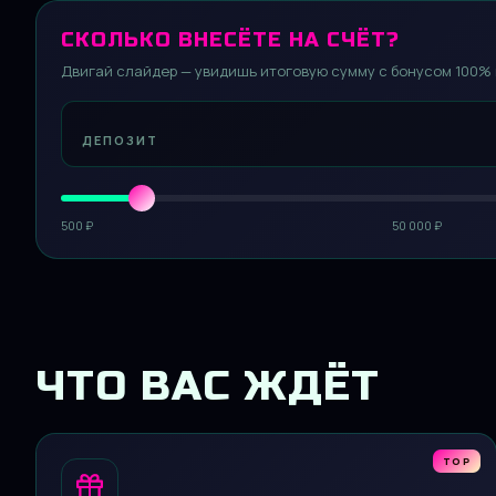
СКОЛЬКО ВНЕСЁТЕ НА СЧЁТ?
Двигай слайдер — увидишь итоговую сумму с бонусом 100%
ДЕПОЗИТ
500 ₽
50 000 ₽
ЧТО ВАС ЖДЁТ
TOP