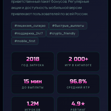
приветственный пакет бонусов. Регулярные
акции и доступность мобильной версии
привлекают пользователей по всей России.
#лицензия_curaçao
#быстрые_выплаты
#поддержка_24/7
#crypto_friendly
#mobile_first
2018
2 000+
ГОД ЗАПУСКА
ИГР В КАТАЛОГЕ
15 мин
96.8%
ДО ВЫПЛАТЫ
СРЕДНИЙ RTP
1.2M
4.9★
ИГРОКОВ
РЕЙТИНГ