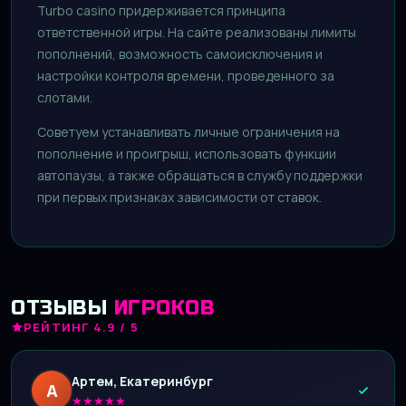
Turbo casino придерживается принципа
ответственной игры. На сайте реализованы лимиты
пополнений, возможность самоисключения и
настройки контроля времени, проведенного за
слотами.
Советуем устанавливать личные ограничения на
пополнение и проигрыш, использовать функции
автопаузы, а также обращаться в службу поддержки
при первых признаках зависимости от ставок.
ОТЗЫВЫ
ИГРОКОВ
РЕЙТИНГ 4.9 / 5
Артем, Екатеринбург
А
★
★
★
★
★