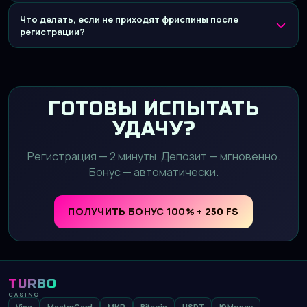
Что делать, если не приходят фриспины после
регистрации?
ГОТОВЫ ИСПЫТАТЬ
УДАЧУ?
Регистрация — 2 минуты. Депозит — мгновенно.
Бонус — автоматически.
ПОЛУЧИТЬ БОНУС 100% + 250 FS
TURBO
CASINO
Visa
MasterCard
МИР
Bitcoin
USDT
ЮMoney