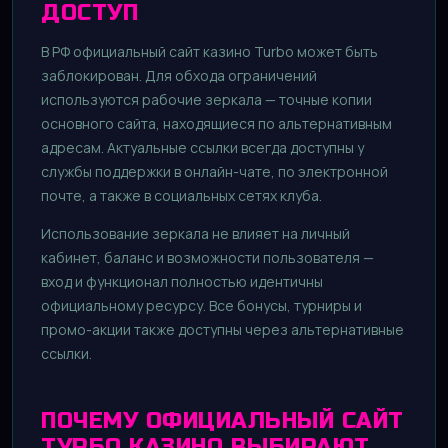
UR
ДОСТУП
В РФ официальный сайт казино Turbo может быть
заблокирован. Для обхода ограничений
используются рабочие зеркала — точные копии
основного сайта, находящиеся по альтернативным
адресам. Актуальные ссылки всегда доступны у
службы поддержки в онлайн-чате, по электронной
почте, а также в социальных сетях клуба.
Использование зеркала не влияет на личный
кабинет, баланс и возможности пользователя —
вход и функционал полностью идентичны
официальному ресурсу. Все бонусы, турниры и
промо-акции также доступны через альтернативные
ссылки.
ПОЧЕМУ ОФИЦИАЛЬНЫЙ САЙТ
ТУРБО КАЗИНО ВЫБИРАЮТ