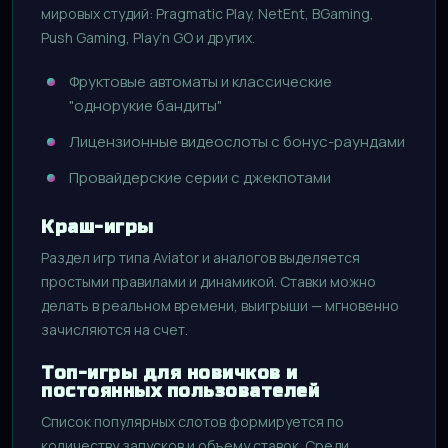
мировых студий: Pragmatic Play, NetEnt, BGaming,
Push Gaming, Play’n GO и других.
Фруктовые автоматы и классические
"однорукие бандиты"
Лицензионные видеослоты с бонус-раундами
Провайдерские серии с джекпотами
Краш-игры
Раздел игр типа Aviator и аналогов выделяется
простыми правилами и динамикой. Ставки можно
делать в реальном времени, выигрыши — мгновенно
зачисляются на счет.
Топ-игры для новичков и
постоянных пользователей
Список популярных слотов формируется по
количеству запусков и объему ставок. Среди