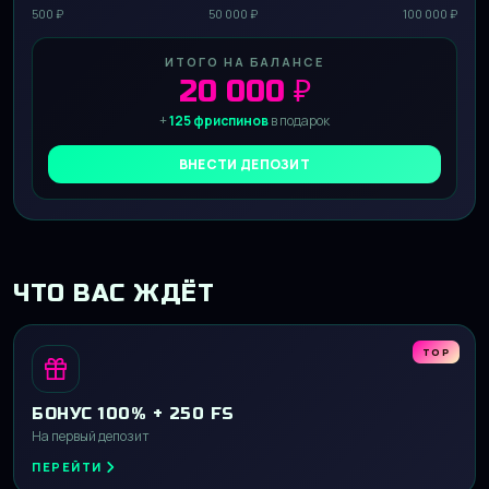
500 ₽
50 000 ₽
100 000 ₽
ИТОГО НА БАЛАНСЕ
20 000 ₽
+
125 фриспинов
в подарок
ВНЕСТИ ДЕПОЗИТ
ЧТО ВАС ЖДЁТ
TOP
БОНУС 100% + 250 FS
На первый депозит
ПЕРЕЙТИ