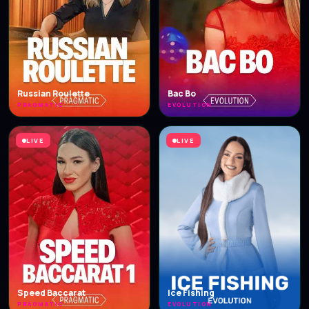
Russian Roulette
Bac Bo
PRAGMATIC
EVOLUTION
LIVE
LIVE
Speed Baccarat
Ice Fishing
PRAGMATIC
EVOLUTION