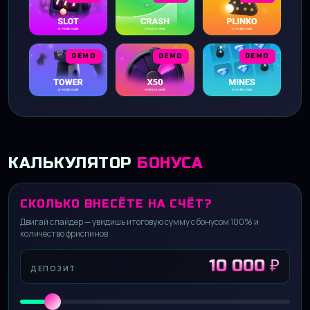
DEMO
DEMO
DEMO
КАЛЬКУЛЯТОР
БОНУСА
СКОЛЬКО ВНЕСЁТЕ НА СЧЁТ?
Двигай слайдер — увидишь итоговую сумму с бонусом 100% и
количество фриспинов
10 000 ₽
ДЕПОЗИТ