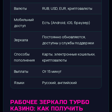
Валюты
RUB, USD, EUR, криптовалюты
Мобильный
Есть (Android, iOS, браузер)
доступ
Постоянно обновляются,
Зеркала
доступны у службы поддержки
Способы
Карты, электронные кошельки,
пополнения
криптовалюты
Выплаты
От 15 минут
Языки
Русский, английский
РАБОЧЕЕ ЗЕРКАЛО ТУРБО
КАЗИНО: КАК ПОЛУЧИТЬ