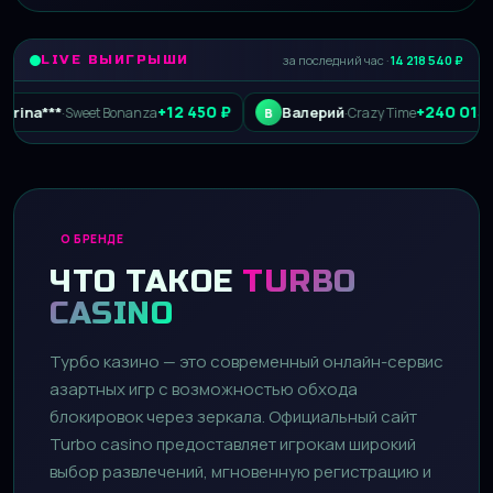
LIVE ВЫИГРЫШИ
за последний час ·
14 218 540 ₽
+12 450 ₽
+240 015 ₽
Валерий
·
Sweet Bonanza
·
Crazy Time
В
L
О БРЕНДЕ
ЧТО ТАКОЕ
TURBO
CASINO
Турбо казино — это современный онлайн-сервис
азартных игр с возможностью обхода
блокировок через зеркала. Официальный сайт
Turbo casino предоставляет игрокам широкий
выбор развлечений, мгновенную регистрацию и