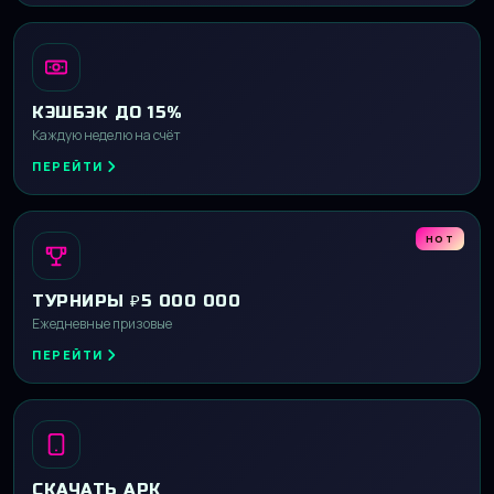
КЭШБЭК ДО 15%
Каждую неделю на счёт
ПЕРЕЙТИ
HOT
ТУРНИРЫ ₽5 000 000
Ежедневные призовые
ПЕРЕЙТИ
СКАЧАТЬ APK