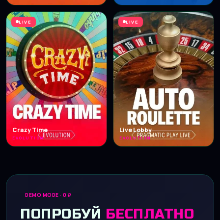
LIVE
LIVE
Crazy Time
Live Lobby
EVOLUTION
EVOLUTION
DEMO MODE · 0 ₽
ПОПРОБУЙ
БЕСПЛАТНО