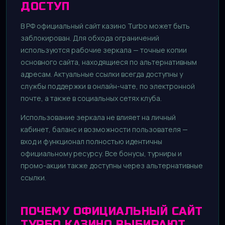
UR
ДОСТУП
В РФ официальный сайт казино Turbo может быть
заблокирован. Для обхода ограничений
используются рабочие зеркала — точные копии
основного сайта, находящиеся по альтернативным
адресам. Актуальные ссылки всегда доступны у
службы поддержки в онлайн-чате, по электронной
почте, а также в социальных сетях клуба.
Использование зеркала не влияет на личный
кабинет, баланс и возможности пользователя —
вход и функционал полностью идентичны
официальному ресурсу. Все бонусы, турниры и
промо-акции также доступны через альтернативные
ссылки.
ПОЧЕМУ ОФИЦИАЛЬНЫЙ САЙТ
ТУРБО КАЗИНО ВЫБИРАЮТ