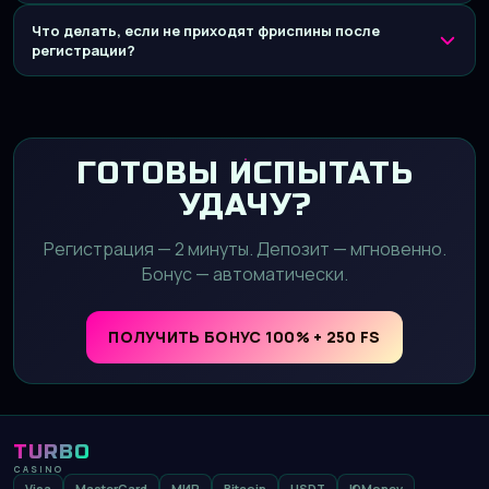
Что делать, если не приходят фриспины после
регистрации?
ГОТОВЫ ИСПЫТАТЬ
УДАЧУ?
Регистрация — 2 минуты. Депозит — мгновенно.
Бонус — автоматически.
ПОЛУЧИТЬ БОНУС 100% + 250 FS
TURBO
CASINO
Visa
MasterCard
МИР
Bitcoin
USDT
ЮMoney