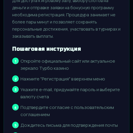
Для доступа к игровому залу, выбору слотов на
деньги и отправке заявки на бонусную программу
необходима регистрация. Процедура занимает не
более пары минут и позволяет сохранять
персональные достижения, участвовать в турнирах и
заказывать выплаты.
Пошаговая инструкция
Откройте официальный сайт или актуальное
зеркало Турбо казино
Нажмите "Регистрация" в верхнем меню
Укажите e-mail, придумайте пароль и выберите
валюту счета
Подтвердите согласие с пользовательским
соглашением
Дождитесь письма для подтверждения почты