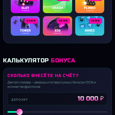
DEMO
DEMO
DEMO
КАЛЬКУЛЯТОР
БОНУСА
СКОЛЬКО ВНЕСЁТЕ НА СЧЁТ?
Двигай слайдер — увидишь итоговую сумму с бонусом 100% и
количество фриспинов
10 000 ₽
ДЕПОЗИТ