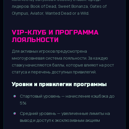
лидеров: Book of Dead, Sweet Bonanza, Gates of
Olympus, Aviator, Wanted Dead or a Wild.
VIP-КЛУБ И ПРОГРАММА
ЛОЯЛЬНОСТИ
Для активных игроков предусмотрена
многоуровневая система лояльности. За каждую
ставку начисляются баллы, которые влияют на рост
статуса и перечень доступных привилегий.
Уровни и привилегии программы
Стартовый уровень — начисление кэшбэка до
5%
Средний уровень — увеличенные лимиты на
вывод и доступ к эксклюзивным акциям