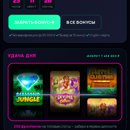
23
11
24
ЧАСОВ
МИНУТ
СЕКУНД
ЗАБРАТЬ БОНУС
ВСЕ БОНУСЫ
Без верификации до 50 000 ₽
Вывод за 15 минут
Crypto + карты
УДАЧА ДНЯ
JACKPOT 7 458 200 ₽
250 фриспинов
на топовые слоты — забери в первом депозите