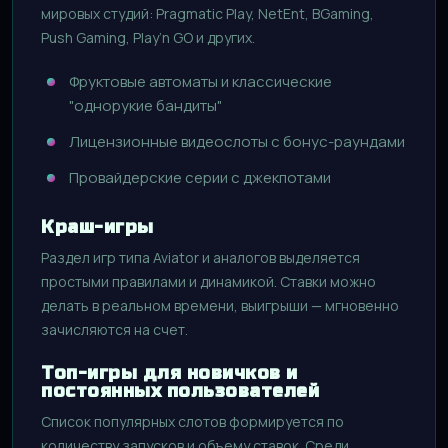
мировых студий: Pragmatic Play, NetEnt, BGaming,
Push Gaming, Play’n GO и других.
Фруктовые автоматы и классические
"однорукие бандиты"
Лицензионные видеослоты с бонус-раундами
Провайдерские серии с джекпотами
Краш-игры
Раздел игр типа Aviator и аналогов выделяется
простыми правилами и динамикой. Ставки можно
делать в реальном времени, выигрыши — мгновенно
зачисляются на счет.
Топ-игры для новичков и
постоянных пользователей
Список популярных слотов формируется по
количеству запусков и объему ставок. Среди