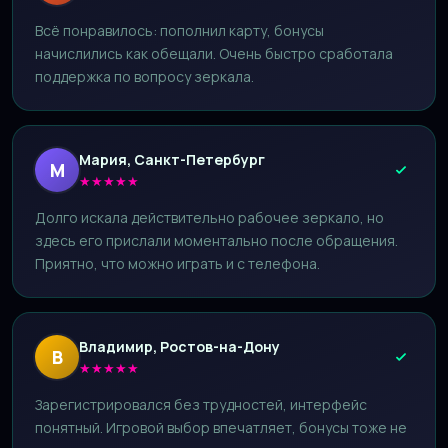
Всё понравилось: пополнил карту, бонусы
начислились как обещали. Очень быстро сработала
поддержка по вопросу зеркала.
Мария, Санкт-Петербург
М
★
★
★
★
★
Долго искала действительно рабочее зеркало, но
здесь его прислали моментально после обращения.
Приятно, что можно играть и с телефона.
Владимир, Ростов-на-Дону
В
★
★
★
★
★
Зарегистрировался без трудностей, интерфейс
понятный. Игровой выбор впечатляет, бонусы тоже не