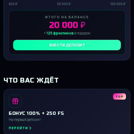
500 ₽
50 000 ₽
100 000 ₽
ИТОГО НА БАЛАНСЕ
20 000 ₽
+
125 фриспинов
в подарок
ВНЕСТИ ДЕПОЗИТ
ЧТО ВАС ЖДЁТ
TOP
БОНУС 100% + 250 FS
На первый депозит
ПЕРЕЙТИ