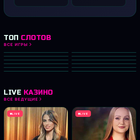
ТОП
СЛОТОВ
ВСЕ ИГРЫ
Gates of Olympus 1000
Big Bass Bonanza
HOT
Diamond of Jungle
Aztec Clusters
NEW
PRAGMATIC PLAY
PRAGMATIC PLAY
Divine Divas
Dreamshock
TOP
NETENT
PRAGMATIC PLAY
Hot Fruit
Phoenix Rising
NEW
PLAY’N GO
NETENT
Fruit Machine
Capymania Yellow
HOT
MICROGAMING
PLAY’N GO
Big Win x25
Fab Farm
MICROGAMING
PRAGMATIC PLAY
NETENT
PLAY’N GO
LIVE
КАЗИНО
ВСЕ ВЕДУЩИЕ
LIVE
LIVE