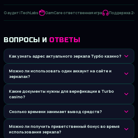
дит iTechLabs
GamCare ответственная игра
Поддержка 24/7
В
ВОПРОСЫ И
ОТВЕТЫ
Как узнать адрес актуального зеркала Турбо казино?
Можно ли использовать один аккаунт на сайте и
зеркалах?
Какие документы нужны для верификации в Turbo
casino?
Сколько времени занимает вывод средств?
Можно ли получить приветственный бонус во время
использования зеркала?