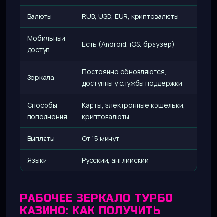
Валюты
RUB, USD, EUR, криптовалюты
Мобильный
Есть (Android, iOS, браузер)
доступ
Постоянно обновляются,
Зеркала
доступны у службы поддержки
Способы
Карты, электронные кошельки,
пополнения
криптовалюты
Выплаты
От 15 минут
Языки
Русский, английский
РАБОЧЕЕ ЗЕРКАЛО ТУРБО
КАЗИНО: КАК ПОЛУЧИТЬ