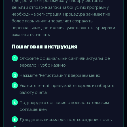
Для доступа к игровому залу, выбору слотов на
деньги и отправке заявки на бонусную программу
необходима регистрация. Процедура занимает не
более пары минут и позволяет сохранять
персональные достижения, участвовать в турнирах и
заказывать выплаты.
Пошаговая инструкция
Откройте официальный сайт или актуальное
зеркало Турбо казино
Нажмите "Регистрация" в верхнем меню
Укажите e-mail, придумайте пароль и выберите
валюту счета
Подтвердите согласие с пользовательским
соглашением
Дождитесь письма для подтверждения почты