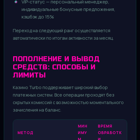
VIP-статус — персональный менеджер,
индивидуальные бонусные предложения,
кэшбэк до 15%
Переход на следующий ранг осуществляется
автоматически по итогам активности за месяц.
ПОПОЛНЕНИЕ И ВЫВОД
СРЕДСТВ: СПОСОБЫ И
ЛИМИТЫ
Казино Turbo поддерживает широкий выбор
платежных систем. Все операции проходят без
скрытых комиссий с возможностью моментального
зачисления на баланс.
МИН
ВРЕМЯ
МЕТОД
ИМУ
ОБРАБОТК
М
И