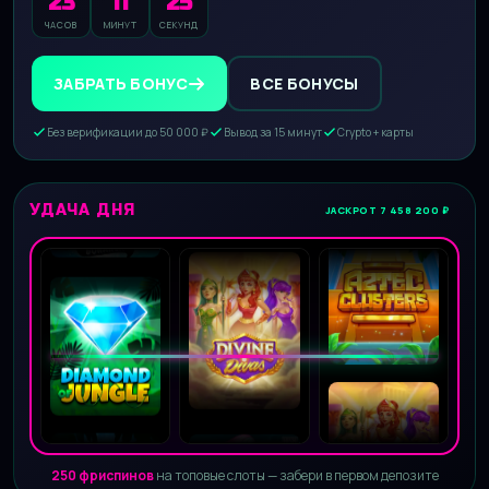
23
11
24
ЧАСОВ
МИНУТ
СЕКУНД
ЗАБРАТЬ БОНУС
ВСЕ БОНУСЫ
Без верификации до 50 000 ₽
Вывод за 15 минут
Crypto + карты
УДАЧА ДНЯ
JACKPOT 7 458 200 ₽
250 фриспинов
на топовые слоты — забери в первом депозите