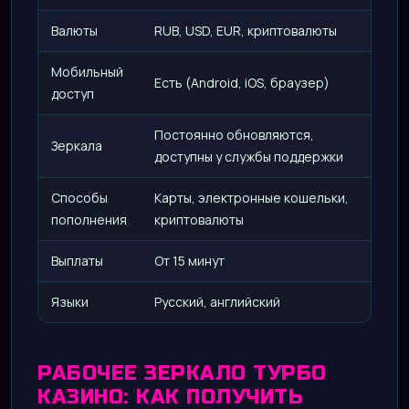
Валюты
RUB, USD, EUR, криптовалюты
Мобильный
Есть (Android, iOS, браузер)
доступ
Постоянно обновляются,
Зеркала
доступны у службы поддержки
Способы
Карты, электронные кошельки,
пополнения
криптовалюты
Выплаты
От 15 минут
Языки
Русский, английский
РАБОЧЕЕ ЗЕРКАЛО ТУРБО
КАЗИНО: КАК ПОЛУЧИТЬ