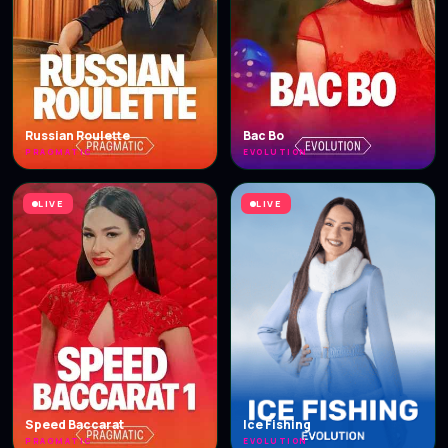
Russian Roulette
Bac Bo
PRAGMATIC
EVOLUTION
LIVE
LIVE
Speed Baccarat
Ice Fishing
PRAGMATIC
EVOLUTION