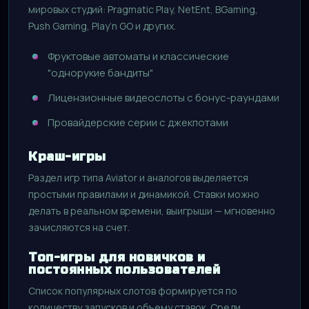
мировых студий: Pragmatic Play, NetEnt, BGaming,
Push Gaming, Play’n GO и других.
Фруктовые автоматы и классические
"однорукие бандиты"
Лицензионные видеослоты с бонус-раундами
Провайдерские серии с джекпотами
Краш-игры
Раздел игр типа Aviator и аналогов выделяется
простыми правилами и динамикой. Ставки можно
делать в реальном времени, выигрыши — мгновенно
зачисляются на счет.
Топ-игры для новичков и
постоянных пользователей
Список популярных слотов формируется по
количеству запусков и объему ставок. Среди