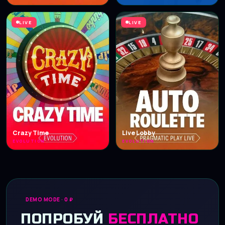
LIVE
LIVE
Crazy Time
Live Lobby
EVOLUTION
EVOLUTION
DEMO MODE · 0 ₽
ПОПРОБУЙ
БЕСПЛАТНО