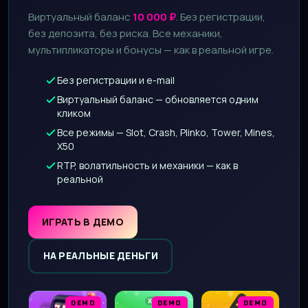
Виртуальный баланс
10 000 ₽
. Без регистрации,
без депозита, без риска. Все механики,
мультипликаторы и бонусы — как в реальной игре.
Без регистрации и e-mail
Виртуальный баланс — обновляется одним
кликом
Все режимы — Slot, Crash, Plinko, Tower, Mines,
X50
RTP, волатильность и механики — как в
реальной
ИГРАТЬ В ДЕМО
НА РЕАЛЬНЫЕ ДЕНЬГИ
DEMO
DEMO
DEMO