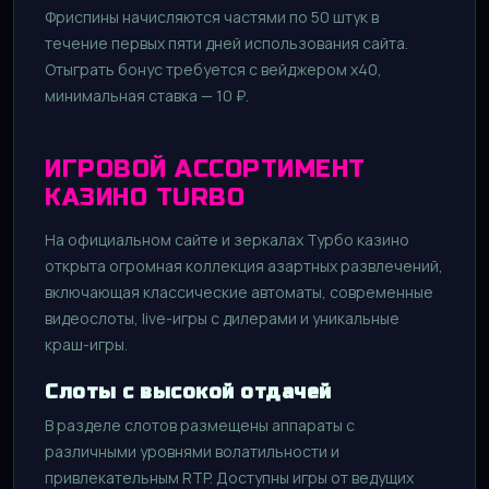
Фриспины начисляются частями по 50 штук в
течение первых пяти дней использования сайта.
Отыграть бонус требуется с вейджером x40,
минимальная ставка — 10 ₽.
ИГРОВОЙ АССОРТИМЕНТ
КАЗИНО TURBO
На официальном сайте и зеркалах Турбо казино
открыта огромная коллекция азартных развлечений,
включающая классические автоматы, современные
видеослоты, live-игры с дилерами и уникальные
краш-игры.
Слоты с высокой отдачей
В разделе слотов размещены аппараты с
различными уровнями волатильности и
привлекательным RTP. Доступны игры от ведущих