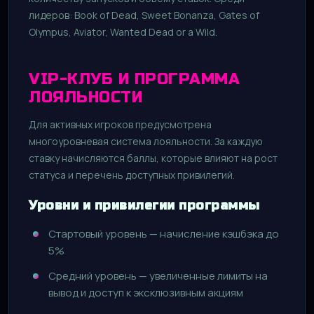
лидеров: Book of Dead, Sweet Bonanza, Gates of
Olympus, Aviator, Wanted Dead or a Wild.
VIP-КЛУБ И ПРОГРАММА
ЛОЯЛЬНОСТИ
Для активных игроков предусмотрена
многоуровневая система лояльности. За каждую
ставку начисляются баллы, которые влияют на рост
статуса и перечень доступных привилегий.
Уровни и привилегии программы
Стартовый уровень — начисление кэшбэка до
5%
Средний уровень — увеличенные лимиты на
вывод и доступ к эксклюзивным акциям