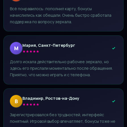
Всё понравилось: пополнил карту, бонусы
начислились как обещали. Очень быстро сработала
поддержка по вопросу зеркала.
Мария, Санкт-Петербург
М
★
★
★
★
★
Долго искала действительно рабочее зеркало, но
здесь его прислали моментально после обращения.
Приятно, что можно играть и с телефона.
Владимир, Ростов-на-Дону
В
★
★
★
★
★
Зарегистрировался без трудностей, интерфейс
понятный. Игровой выбор впечатляет, бонусы тоже не