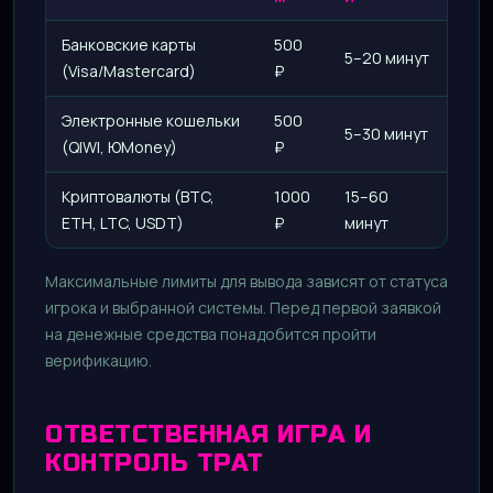
Банковские карты
500
5–20 минут
(Visa/Mastercard)
₽
Электронные кошельки
500
5–30 минут
(QIWI, ЮMoney)
₽
Криптовалюты (BTC,
1000
15–60
ETH, LTC, USDT)
₽
минут
Максимальные лимиты для вывода зависят от статуса
игрока и выбранной системы. Перед первой заявкой
на денежные средства понадобится пройти
верификацию.
ОТВЕТСТВЕННАЯ ИГРА И
КОНТРОЛЬ ТРАТ