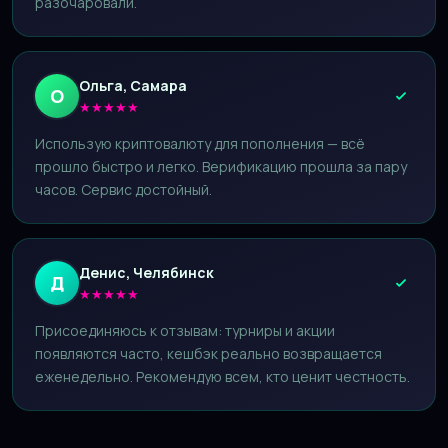
разочаровали.
Ольга, Самара
О
★
★
★
★
★
Использую криптовалюту для пополнения — всё
прошло быстро и легко. Верификацию прошла за пару
часов. Сервис достойный.
Денис, Челябинск
Д
★
★
★
★
★
Присоединяюсь к отзывам: турниры и акции
появляются часто, кешбэк реально возвращается
еженедельно. Рекомендую всем, кто ценит честность.