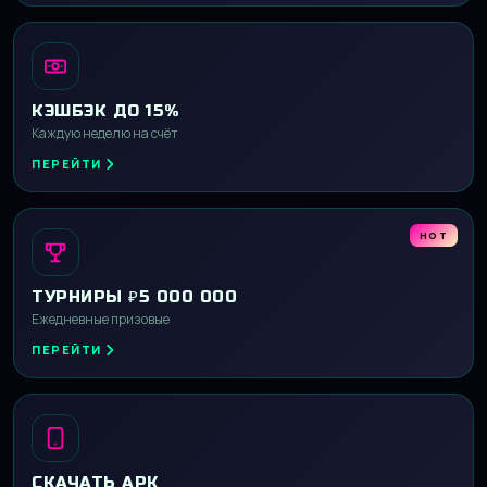
КЭШБЭК ДО 15%
Каждую неделю на счёт
ПЕРЕЙТИ
HOT
ТУРНИРЫ ₽5 000 000
Ежедневные призовые
ПЕРЕЙТИ
СКАЧАТЬ APK