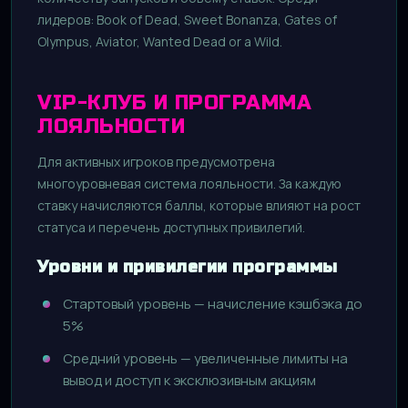
лидеров: Book of Dead, Sweet Bonanza, Gates of
Olympus, Aviator, Wanted Dead or a Wild.
VIP-КЛУБ И ПРОГРАММА
ЛОЯЛЬНОСТИ
Для активных игроков предусмотрена
многоуровневая система лояльности. За каждую
ставку начисляются баллы, которые влияют на рост
статуса и перечень доступных привилегий.
Уровни и привилегии программы
Стартовый уровень — начисление кэшбэка до
5%
Средний уровень — увеличенные лимиты на
вывод и доступ к эксклюзивным акциям