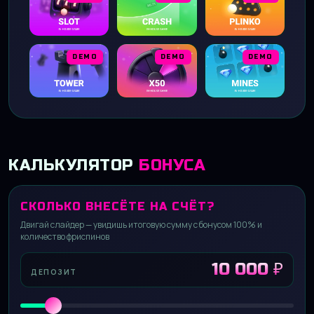
DEMO
DEMO
DEMO
КАЛЬКУЛЯТОР
БОНУСА
СКОЛЬКО ВНЕСЁТЕ НА СЧЁТ?
Двигай слайдер — увидишь итоговую сумму с бонусом 100% и
количество фриспинов
10 000 ₽
ДЕПОЗИТ