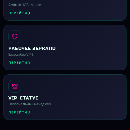
Android · iOS · Mobile
ПЕРЕЙТИ
РАБОЧЕЕ ЗЕРКАЛО
Заходи без VPN
ПЕРЕЙТИ
VIP-СТАТУС
Персональный менеджер
ПЕРЕЙТИ