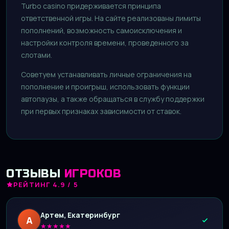
Turbo casino придерживается принципа
ответственной игры. На сайте реализованы лимиты
пополнений, возможность самоисключения и
настройки контроля времени, проведенного за
слотами.
Советуем устанавливать личные ограничения на
пополнение и проигрыш, использовать функции
автопаузы, а также обращаться в службу поддержки
при первых признаках зависимости от ставок.
ОТЗЫВЫ
ИГРОКОВ
РЕЙТИНГ 4.9 / 5
Артем, Екатеринбург
А
★
★
★
★
★