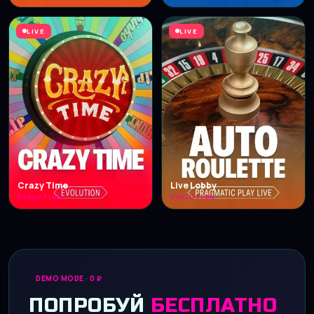
LIVE
LIVE
Crazy Time
Live Lobby
EVOLUTION
EVOLUTION
DEMO MODE · 0 ₽
ПОПРОБУЙ
БЕСПЛАТНО