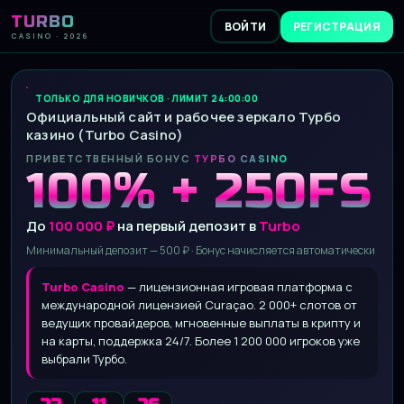
TURBO
ВОЙТИ
РЕГИСТРАЦИЯ
CASINO · 2026
ТОЛЬКО ДЛЯ НОВИЧКОВ · ЛИМИТ 24:00:00
Официальный сайт и рабочее зеркало Турбо
казино (Turbo Casino)
ПРИВЕТСТВЕННЫЙ БОНУС
ТУРБО CASINO
100% + 250FS
До
100 000 ₽
на первый депозит в
Turbo
Минимальный депозит — 500 ₽ · Бонус начисляется автоматически
Turbo Casino
— лицензионная игровая платформа с
международной лицензией Curaçao. 2 000+ слотов от
ведущих провайдеров, мгновенные выплаты в крипту и
на карты, поддержка 24/7. Более 1 200 000 игроков уже
выбрали Турбо.