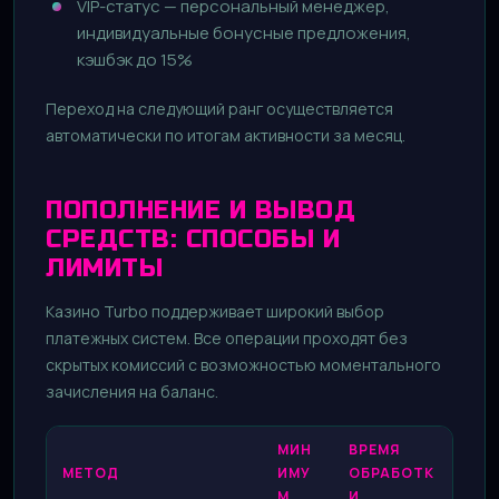
VIP-статус — персональный менеджер,
индивидуальные бонусные предложения,
кэшбэк до 15%
Переход на следующий ранг осуществляется
автоматически по итогам активности за месяц.
ПОПОЛНЕНИЕ И ВЫВОД
СРЕДСТВ: СПОСОБЫ И
ЛИМИТЫ
Казино Turbo поддерживает широкий выбор
платежных систем. Все операции проходят без
скрытых комиссий с возможностью моментального
зачисления на баланс.
МИН
ВРЕМЯ
МЕТОД
ИМУ
ОБРАБОТК
М
И