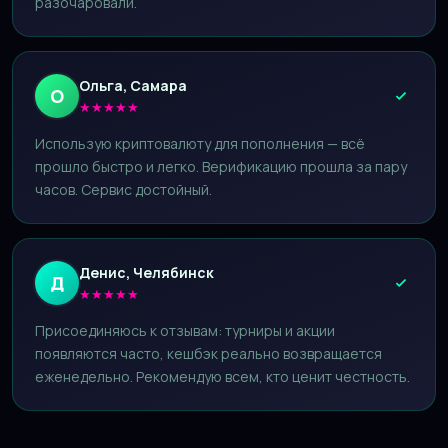
разочаровали.
Ольга, Самара
О
★
★
★
★
★
Использую криптовалюту для пополнения — всё
прошло быстро и легко. Верификацию прошла за пару
часов. Сервис достойный.
Денис, Челябинск
Д
★
★
★
★
★
Присоединяюсь к отзывам: турниры и акции
появляются часто, кешбэк реально возвращается
еженедельно. Рекомендую всем, кто ценит честность.