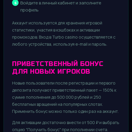
Войдите в личный кабинет и заполните
профиль
Аккаунт используется для хранения игровой
статистики, участия в кэшбэках и активации
промокодов. Вход в Turbo casino осуществляется с
любого устройства, используя e-mail и пароль.
ПРИВЕТСТВЕННЫЙ БОНУС
ДЛЯ НОВЫХ ИГРОКОВ
Новые пользователи после регистрации и первого
депозита получают приветственный пакет — 150% к
сумме пополнения до 500 000 рублей и 250
бесплатных вращений на популярных слотах.
Применить бонус можно только один раз на аккаунт.
Для активации достаточно внести от 500 ₽ и выбрать
опцию "Получить бонус" при пополнении счета.