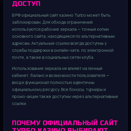
UR
ДОСТУП
В РФ официальный сайт казино Turbo может быть
заблокирован. Для обхода ограничений
используются рабочие зеркала — точные копии
основного сайта, находящиеся по альтернативным
адресам. Актуальные ссылки всегда доступны у
службы поддержки в онлайн-чате, по электронной
почте, а также в социальных сетях клуба.
Использование зеркала не влияет на личный
кабинет, баланс и возможности пользователя —
вход и функционал полностью идентичны
официальному ресурсу. Все бонусы, турниры и
промо-акции также доступны через альтернативные
ссылки.
ПОЧЕМУ ОФИЦИАЛЬНЫЙ САЙТ
ТУРБО КАЗИНО ВЫБИРАЮТ