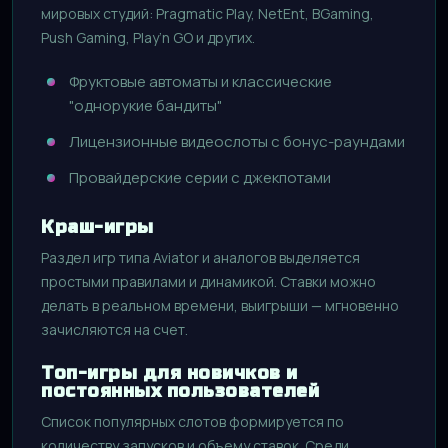
мировых студий: Pragmatic Play, NetEnt, BGaming,
Push Gaming, Play’n GO и других.
Фруктовые автоматы и классические
"однорукие бандиты"
Лицензионные видеослоты с бонус-раундами
Провайдерские серии с джекпотами
Краш-игры
Раздел игр типа Aviator и аналогов выделяется
простыми правилами и динамикой. Ставки можно
делать в реальном времени, выигрыши — мгновенно
зачисляются на счет.
Топ-игры для новичков и
постоянных пользователей
Список популярных слотов формируется по
количеству запусков и объему ставок. Среди