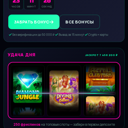
23
11
25
ЧАСОВ
МИНУТ
СЕКУНД
ЗАБРАТЬ БОНУС
ВСЕ БОНУСЫ
Без верификации до 50 000 ₽
Вывод за 15 минут
Crypto + карты
УДАЧА ДНЯ
JACKPOT 7 458 200 ₽
250 фриспинов
на топовые слоты — забери в первом депозите