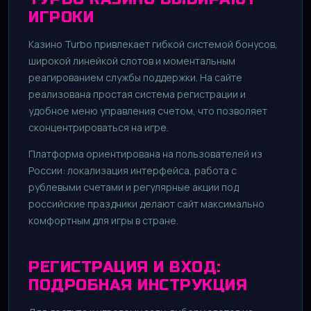
ИГРОКИ
Казино Turbo привлекает гибкой системой бонусов,
широкой линейкой слотов и моментальным
реагированием службы поддержки. На сайте
реализована простая система регистрации и
удобное меню управления счетом, что позволяет
сконцентрироваться на игре.
Платформа ориентирована на пользователей из
России: локализация интерфейса, работа с
рублевыми счетами и регулярные акции под
российские праздники делают сайт максимально
комфортным для игры в стране.
РЕГИСТРАЦИЯ И ВХОД:
ПОДРОБНАЯ ИНСТРУКЦИЯ