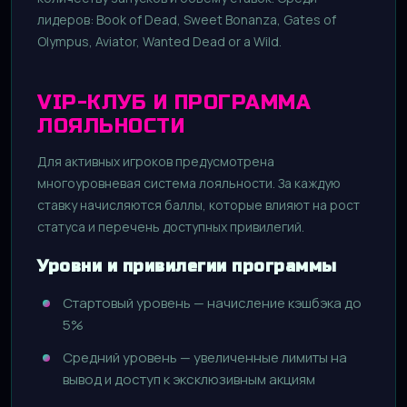
лидеров: Book of Dead, Sweet Bonanza, Gates of
Olympus, Aviator, Wanted Dead or a Wild.
VIP-КЛУБ И ПРОГРАММА
ЛОЯЛЬНОСТИ
Для активных игроков предусмотрена
многоуровневая система лояльности. За каждую
ставку начисляются баллы, которые влияют на рост
статуса и перечень доступных привилегий.
Уровни и привилегии программы
Стартовый уровень — начисление кэшбэка до
5%
Средний уровень — увеличенные лимиты на
вывод и доступ к эксклюзивным акциям