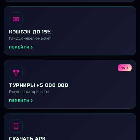
КЭШБЭК ДО 15%
Каждую неделю на счёт
ПЕРЕЙТИ
HOT
ТУРНИРЫ ₽5 000 000
Ежедневные призовые
ПЕРЕЙТИ
СКАЧАТЬ APK