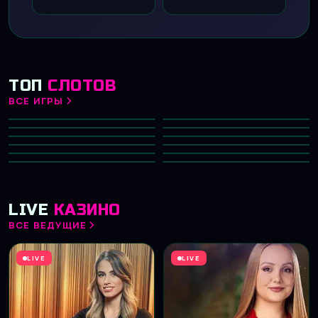
ТОП
СЛОТОВ
ВСЕ ИГРЫ
Gates of Olympus 1000
Big Bass Bonanza
HOT
Diamond of Jungle
Aztec Clusters
NEW
PRAGMATIC PLAY
PRAGMATIC PLAY
Divine Divas
Dreamshock
TOP
NETENT
PRAGMATIC PLAY
Hot Fruit
Phoenix Rising
NEW
PLAY’N GO
NETENT
Fruit Machine
Capymania Yellow
HOT
MICROGAMING
PLAY’N GO
Big Win x25
Fab Farm
MICROGAMING
PRAGMATIC PLAY
NETENT
PLAY’N GO
LIVE
КАЗИНО
ВСЕ ВЕДУЩИЕ
LIVE
LIVE