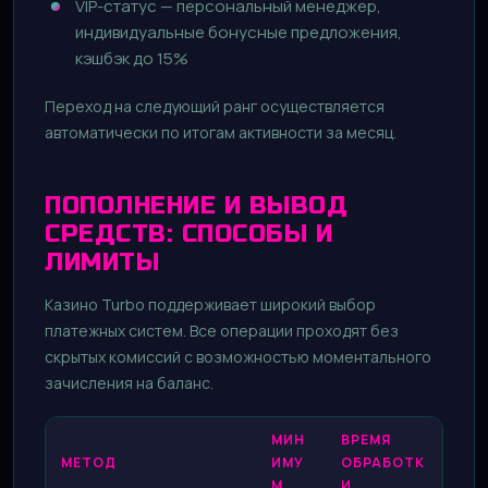
VIP-статус — персональный менеджер,
индивидуальные бонусные предложения,
кэшбэк до 15%
Переход на следующий ранг осуществляется
автоматически по итогам активности за месяц.
ПОПОЛНЕНИЕ И ВЫВОД
СРЕДСТВ: СПОСОБЫ И
ЛИМИТЫ
Казино Turbo поддерживает широкий выбор
платежных систем. Все операции проходят без
скрытых комиссий с возможностью моментального
зачисления на баланс.
МИН
ВРЕМЯ
МЕТОД
ИМУ
ОБРАБОТК
М
И