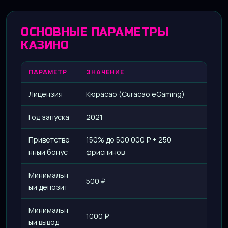
ОСНОВНЫЕ ПАРАМЕТРЫ
КАЗИНО
ПАРАМЕТР
ЗНАЧЕНИЕ
Лицензия
Кюрасао (Curacao eGaming)
Год запуска
2021
Приветстве
150% до 500 000 ₽ + 250
нный бонус
фриспинов
Минимальн
500 ₽
ый депозит
Минимальн
1000 ₽
ый вывод