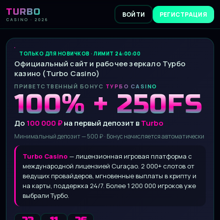
TURBO
ВОЙТИ
РЕГИСТРАЦИЯ
CASINO · 2026
ТОЛЬКО ДЛЯ НОВИЧКОВ · ЛИМИТ 24:00:00
Официальный сайт и рабочее зеркало Турбо
казино (Turbo Casino)
ПРИВЕТСТВЕННЫЙ БОНУС
ТУРБО CASINO
100% + 250FS
До
100 000 ₽
на первый депозит в
Turbo
Минимальный депозит — 500 ₽ · Бонус начисляется автоматически
Turbo Casino
— лицензионная игровая платформа с
международной лицензией Curaçao. 2 000+ слотов от
ведущих провайдеров, мгновенные выплаты в крипту и
на карты, поддержка 24/7. Более 1 200 000 игроков уже
выбрали Турбо.