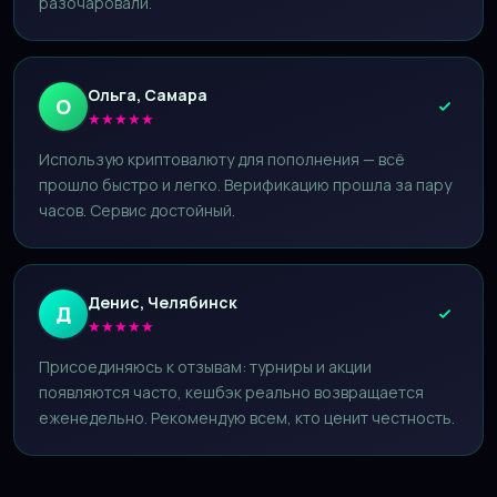
разочаровали.
Ольга, Самара
О
★
★
★
★
★
Использую криптовалюту для пополнения — всё
прошло быстро и легко. Верификацию прошла за пару
часов. Сервис достойный.
Денис, Челябинск
Д
★
★
★
★
★
Присоединяюсь к отзывам: турниры и акции
появляются часто, кешбэк реально возвращается
еженедельно. Рекомендую всем, кто ценит честность.