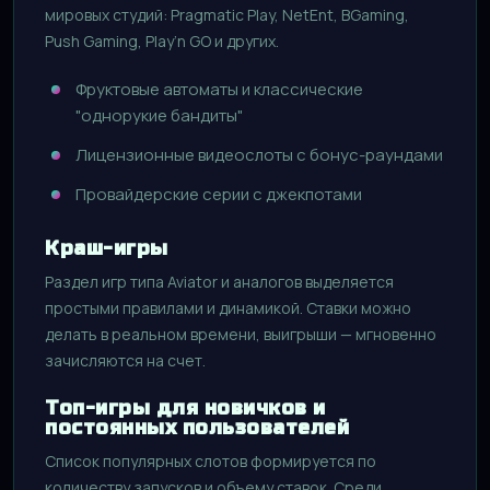
мировых студий: Pragmatic Play, NetEnt, BGaming,
Push Gaming, Play’n GO и других.
Фруктовые автоматы и классические
"однорукие бандиты"
Лицензионные видеослоты с бонус-раундами
Провайдерские серии с джекпотами
Краш-игры
Раздел игр типа Aviator и аналогов выделяется
простыми правилами и динамикой. Ставки можно
делать в реальном времени, выигрыши — мгновенно
зачисляются на счет.
Топ-игры для новичков и
постоянных пользователей
Список популярных слотов формируется по
количеству запусков и объему ставок. Среди