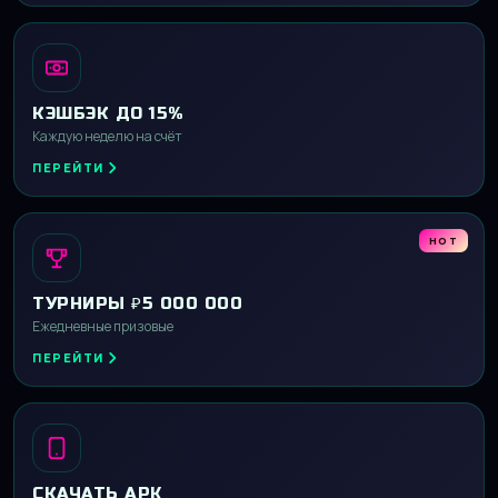
КЭШБЭК ДО 15%
Каждую неделю на счёт
ПЕРЕЙТИ
HOT
ТУРНИРЫ ₽5 000 000
Ежедневные призовые
ПЕРЕЙТИ
СКАЧАТЬ APK