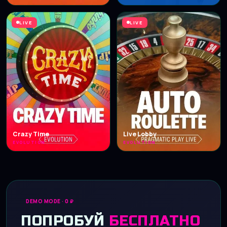
LIVE
LIVE
Crazy Time
Live Lobby
EVOLUTION
EVOLUTION
DEMO MODE · 0 ₽
ПОПРОБУЙ
БЕСПЛАТНО