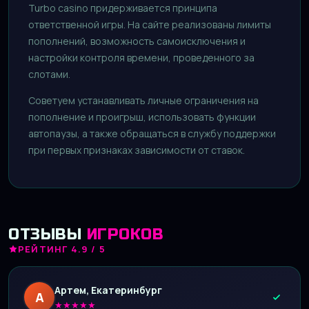
Turbo casino придерживается принципа
ответственной игры. На сайте реализованы лимиты
пополнений, возможность самоисключения и
настройки контроля времени, проведенного за
слотами.
Советуем устанавливать личные ограничения на
пополнение и проигрыш, использовать функции
автопаузы, а также обращаться в службу поддержки
при первых признаках зависимости от ставок.
ОТЗЫВЫ
ИГРОКОВ
РЕЙТИНГ 4.9 / 5
Артем, Екатеринбург
А
★
★
★
★
★