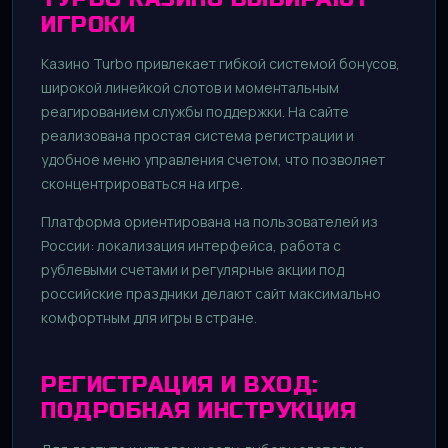
ИГРОКИ
Казино Turbo привлекает гибкой системой бонусов,
широкой линейкой слотов и моментальным
реагированием службы поддержки. На сайте
реализована простая система регистрации и
удобное меню управления счетом, что позволяет
сконцентрироваться на игре.
Платформа ориентирована на пользователей из
России: локализация интерфейса, работа с
рублевыми счетами и регулярные акции под
российские праздники делают сайт максимально
комфортным для игры в стране.
РЕГИСТРАЦИЯ И ВХОД:
ПОДРОБНАЯ ИНСТРУКЦИЯ