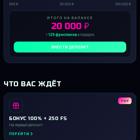
500 ₽
50 000 ₽
100 000 ₽
ИТОГО НА БАЛАНСЕ
20 000 ₽
+
125 фриспинов
в подарок
ВНЕСТИ ДЕПОЗИТ
ЧТО ВАС ЖДЁТ
TOP
БОНУС 100% + 250 FS
На первый депозит
ПЕРЕЙТИ