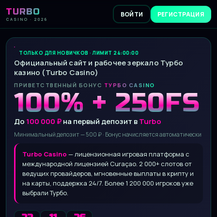
TURBO
ВОЙТИ
РЕГИСТРАЦИЯ
CASINO · 2026
ТОЛЬКО ДЛЯ НОВИЧКОВ · ЛИМИТ 24:00:00
Официальный сайт и рабочее зеркало Турбо
казино (Turbo Casino)
ПРИВЕТСТВЕННЫЙ БОНУС
ТУРБО CASINO
100% + 250FS
До
100 000 ₽
на первый депозит в
Turbo
Минимальный депозит — 500 ₽ · Бонус начисляется автоматически
Turbo Casino
— лицензионная игровая платформа с
международной лицензией Curaçao. 2 000+ слотов от
ведущих провайдеров, мгновенные выплаты в крипту и
на карты, поддержка 24/7. Более 1 200 000 игроков уже
выбрали Турбо.