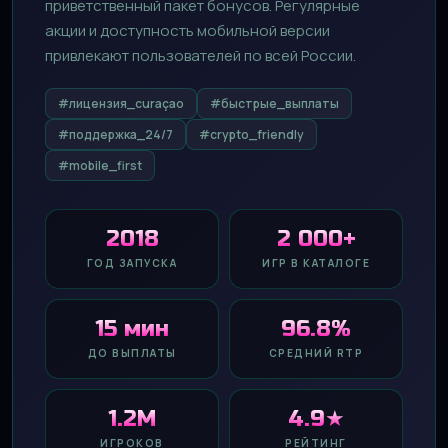
приветственный пакет бонусов. Регулярные
акции и доступность мобильной версии
привлекают пользователей по всей России.
#лицензия_curaçao
#быстрые_выплаты
#поддержка_24/7
#crypto_friendly
#mobile_first
2018
2 000+
ГОД ЗАПУСКА
ИГР В КАТАЛОГЕ
15 мин
96.8%
ДО ВЫПЛАТЫ
СРЕДНИЙ RTP
1.2M
4.9★
ИГРОКОВ
РЕЙТИНГ