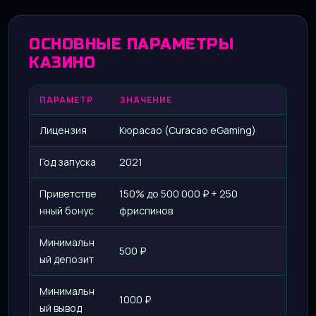
ОСНОВНЫЕ ПАРАМЕТРЫ
КАЗИНО
ПАРАМЕТР
ЗНАЧЕНИЕ
Лицензия
Кюрасао (Curacao eGaming)
Год запуска
2021
Приветстве
150% до 500 000 ₽ + 250
нный бонус
фриспинов
Минимальн
500 ₽
ый депозит
Минимальн
1000 ₽
ый вывод