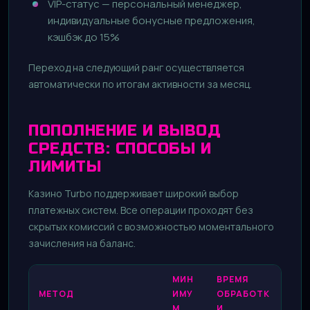
VIP-статус — персональный менеджер,
индивидуальные бонусные предложения,
кэшбэк до 15%
Переход на следующий ранг осуществляется
автоматически по итогам активности за месяц.
ПОПОЛНЕНИЕ И ВЫВОД
СРЕДСТВ: СПОСОБЫ И
ЛИМИТЫ
Казино Turbo поддерживает широкий выбор
платежных систем. Все операции проходят без
скрытых комиссий с возможностью моментального
зачисления на баланс.
МИН
ВРЕМЯ
МЕТОД
ИМУ
ОБРАБОТК
М
И