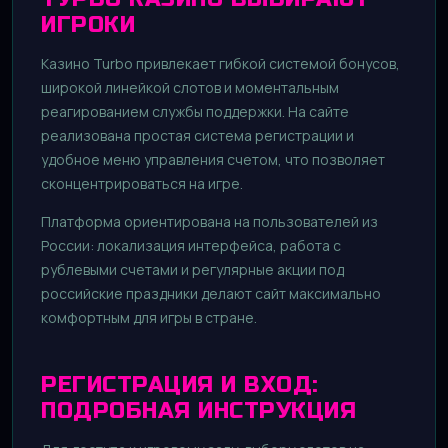
ИГРОКИ
Казино Turbo привлекает гибкой системой бонусов,
широкой линейкой слотов и моментальным
реагированием службы поддержки. На сайте
реализована простая система регистрации и
удобное меню управления счетом, что позволяет
сконцентрироваться на игре.
Платформа ориентирована на пользователей из
России: локализация интерфейса, работа с
рублевыми счетами и регулярные акции под
российские праздники делают сайт максимально
комфортным для игры в стране.
РЕГИСТРАЦИЯ И ВХОД:
ПОДРОБНАЯ ИНСТРУКЦИЯ