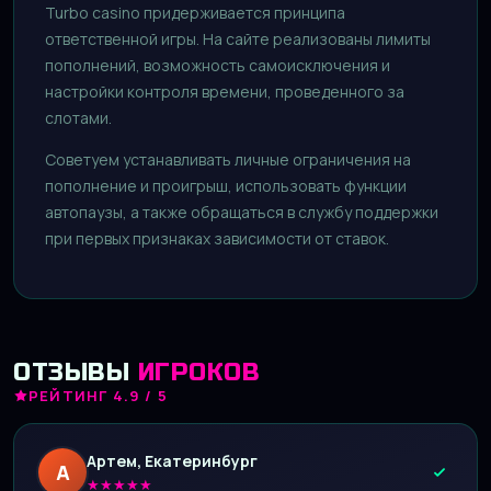
Turbo casino придерживается принципа
ответственной игры. На сайте реализованы лимиты
пополнений, возможность самоисключения и
настройки контроля времени, проведенного за
слотами.
Советуем устанавливать личные ограничения на
пополнение и проигрыш, использовать функции
автопаузы, а также обращаться в службу поддержки
при первых признаках зависимости от ставок.
ОТЗЫВЫ
ИГРОКОВ
РЕЙТИНГ 4.9 / 5
Артем, Екатеринбург
А
★
★
★
★
★