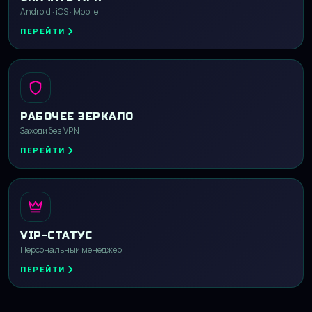
Android · iOS · Mobile
ПЕРЕЙТИ
РАБОЧЕЕ ЗЕРКАЛО
Заходи без VPN
ПЕРЕЙТИ
VIP-СТАТУС
Персональный менеджер
ПЕРЕЙТИ