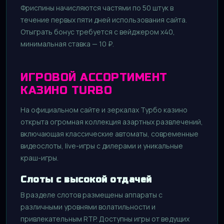
Фриспины начисляются частями по 50 штук в
течение первых пяти дней использования сайта.
Отыграть бонус требуется с вейджером x40,
минимальная ставка — 10 ₽.
ИГРОВОЙ АССОРТИМЕНТ
КАЗИНО TURBO
На официальном сайте и зеркалах Турбо казино
открыта огромная коллекция азартных развлечений,
включающая классические автоматы, современные
видеослоты, live-игры с дилерами и уникальные
краш-игры.
Слоты с высокой отдачей
В разделе слотов размещены аппараты с
различными уровнями волатильности и
привлекательным RTP. Доступны игры от ведущих