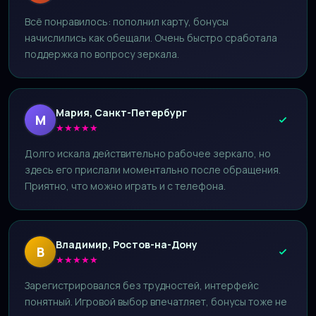
Всё понравилось: пополнил карту, бонусы
начислились как обещали. Очень быстро сработала
поддержка по вопросу зеркала.
Мария, Санкт-Петербург
М
★
★
★
★
★
Долго искала действительно рабочее зеркало, но
здесь его прислали моментально после обращения.
Приятно, что можно играть и с телефона.
Владимир, Ростов-на-Дону
В
★
★
★
★
★
Зарегистрировался без трудностей, интерфейс
понятный. Игровой выбор впечатляет, бонусы тоже не