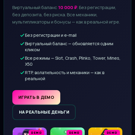
Виртуальный баланс
10 000 ₽
. Без регистрации,
без депозита, без риска. Все механики,
мультипликаторы и бонусы — как в реальной игре.
Без регистрации и e-mail
Виртуальный баланс — обновляется одним
кликом
Все режимы — Slot, Crash, Plinko, Tower, Mines,
X50
RTP, волатильность и механики — как в
реальной
ИГРАТЬ В ДЕМО
НА РЕАЛЬНЫЕ ДЕНЬГИ
DEMO
DEMO
DEMO