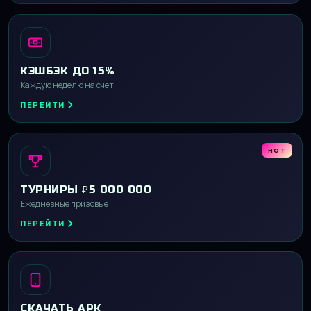
КЭШБЭК ДО 15%
Каждую неделю на счёт
ПЕРЕЙТИ
HOT
ТУРНИРЫ ₽5 000 000
Ежедневные призовые
ПЕРЕЙТИ
СКАЧАТЬ APK