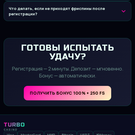
Что делать, если не приходят фриспины после
регистрации?
ГОТОВЫ ИСПЫТАТЬ
УДАЧУ?
Регистрация — 2 минуты. Депозит — мгновенно.
Бонус — автоматически.
ПОЛУЧИТЬ БОНУС 100% + 250 FS
TURBO
CASINO
Visa
MasterCard
МИР
Bitcoin
USDT
ЮMoney