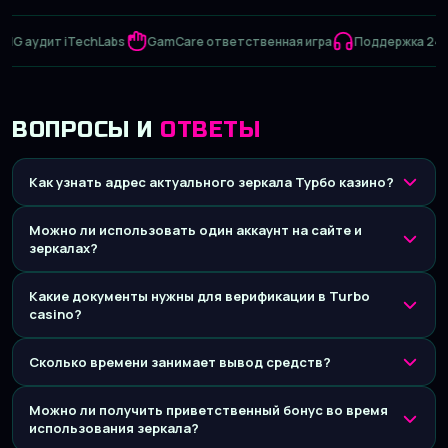
удит iTechLabs
GamCare ответственная игра
Поддержка 24/7
ВОПРОСЫ И
ОТВЕТЫ
Как узнать адрес актуального зеркала Турбо казино?
Можно ли использовать один аккаунт на сайте и
зеркалах?
Какие документы нужны для верификации в Turbo
casino?
Сколько времени занимает вывод средств?
Можно ли получить приветственный бонус во время
использования зеркала?