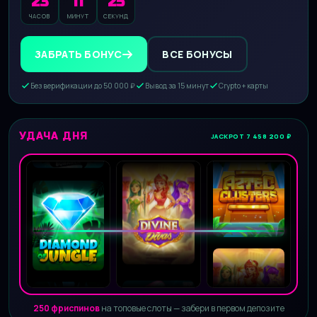
23
11
24
ЧАСОВ
МИНУТ
СЕКУНД
ЗАБРАТЬ БОНУС
ВСЕ БОНУСЫ
Без верификации до 50 000 ₽
Вывод за 15 минут
Crypto + карты
УДАЧА ДНЯ
JACKPOT 7 458 200 ₽
250 фриспинов
на топовые слоты — забери в первом депозите