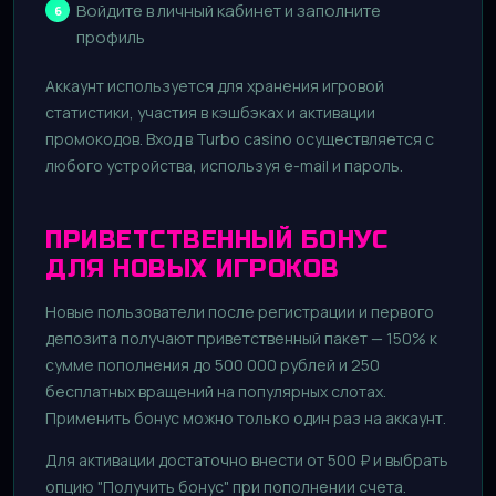
Войдите в личный кабинет и заполните
профиль
Аккаунт используется для хранения игровой
статистики, участия в кэшбэках и активации
промокодов. Вход в Turbo casino осуществляется с
любого устройства, используя e-mail и пароль.
ПРИВЕТСТВЕННЫЙ БОНУС
ДЛЯ НОВЫХ ИГРОКОВ
Новые пользователи после регистрации и первого
депозита получают приветственный пакет — 150% к
сумме пополнения до 500 000 рублей и 250
бесплатных вращений на популярных слотах.
Применить бонус можно только один раз на аккаунт.
Для активации достаточно внести от 500 ₽ и выбрать
опцию "Получить бонус" при пополнении счета.