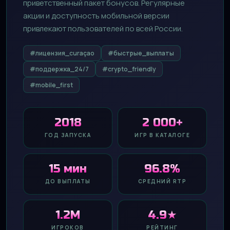
приветственный пакет бонусов. Регулярные
акции и доступность мобильной версии
привлекают пользователей по всей России.
#лицензия_curaçao
#быстрые_выплаты
#поддержка_24/7
#crypto_friendly
#mobile_first
2018
2 000+
ГОД ЗАПУСКА
ИГР В КАТАЛОГЕ
15 мин
96.8%
ДО ВЫПЛАТЫ
СРЕДНИЙ RTP
1.2M
4.9★
ИГРОКОВ
РЕЙТИНГ