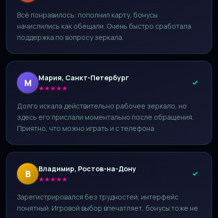
Всё понравилось: пополнил карту, бонусы
начислились как обещали. Очень быстро сработала
поддержка по вопросу зеркала.
Мария, Санкт-Петербург
М
★
★
★
★
★
Долго искала действительно рабочее зеркало, но
здесь его прислали моментально после обращения.
Приятно, что можно играть и с телефона.
Владимир, Ростов-на-Дону
В
★
★
★
★
★
Зарегистрировался без трудностей, интерфейс
понятный. Игровой выбор впечатляет, бонусы тоже не