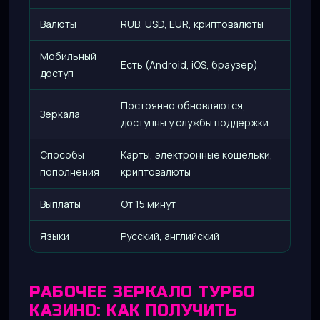
Валюты
RUB, USD, EUR, криптовалюты
Мобильный
Есть (Android, iOS, браузер)
доступ
Постоянно обновляются,
Зеркала
доступны у службы поддержки
Способы
Карты, электронные кошельки,
пополнения
криптовалюты
Выплаты
От 15 минут
Языки
Русский, английский
РАБОЧЕЕ ЗЕРКАЛО ТУРБО
КАЗИНО: КАК ПОЛУЧИТЬ