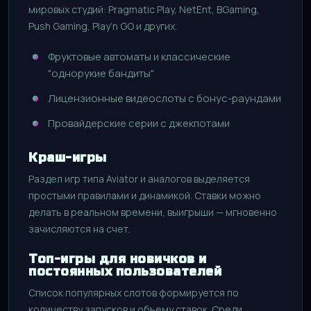
мировых студий: Pragmatic Play, NetEnt, BGaming,
Push Gaming, Play’n GO и других.
Фруктовые автоматы и классические
"однорукие бандиты"
Лицензионные видеослоты с бонус-раундами
Провайдерские серии с джекпотами
Краш-игры
Раздел игр типа Aviator и аналогов выделяется
простыми правилами и динамикой. Ставки можно
делать в реальном времени, выигрыши — мгновенно
зачисляются на счет.
Топ-игры для новичков и
постоянных пользователей
Список популярных слотов формируется по
количеству запусков и объему ставок. Среди