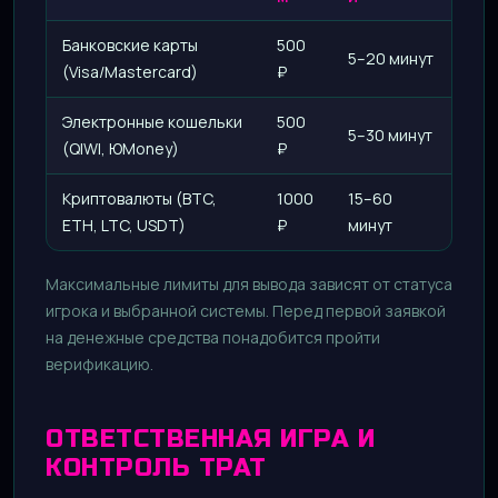
Банковские карты
500
5–20 минут
(Visa/Mastercard)
₽
Электронные кошельки
500
5–30 минут
(QIWI, ЮMoney)
₽
Криптовалюты (BTC,
1000
15–60
ETH, LTC, USDT)
₽
минут
Максимальные лимиты для вывода зависят от статуса
игрока и выбранной системы. Перед первой заявкой
на денежные средства понадобится пройти
верификацию.
ОТВЕТСТВЕННАЯ ИГРА И
КОНТРОЛЬ ТРАТ