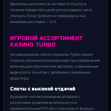
Фриспины начисляются частями по 50 штук в
течение первых пяти дней использования сайта.
Отыграть бонус требуется с вейджером x40,
минимальная ставка — 10 ₽.
ИГРОВОЙ АССОРТИМЕНТ
КАЗИНО TURBO
На официальном сайте и зеркалах Турбо казино
открыта огромная коллекция азартных развлечений,
включающая классические автоматы, современные
видеослоты, live-игры с дилерами и уникальные
краш-игры.
Слоты с высокой отдачей
В разделе слотов размещены аппараты с
различными уровнями волатильности и
привлекательным RTP. Доступны игры от ведущих