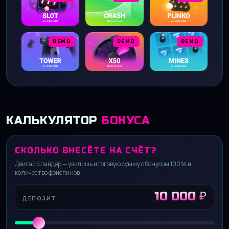
DEMO
DEMO
DEMO
КАЛЬКУЛЯТОР
БОНУСА
СКОЛЬКО ВНЕСЁТЕ НА СЧЁТ?
Двигай слайдер — увидишь итоговую сумму с бонусом 100% и
количество фриспинов
10 000 ₽
ДЕПОЗИТ