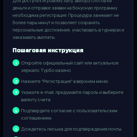
Для доступа к игровому залу, выбору слотов на
деньги и отправке заявки на бонусную программу
необходима регистрация. Процедура занимает не
более пары минут и позволяет сохранять
персональные достижения, участвовать в турнирах и
заказывать выплаты.
Пошаговая инструкция
Откройте официальный сайт или актуальное
зеркало Турбо казино
Нажмите "Регистрация" в верхнем меню
Укажите e-mail, придумайте пароль и выберите
валюту счета
Подтвердите согласие с пользовательским
соглашением
Дождитесь письма для подтверждения почты