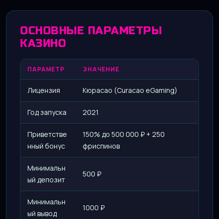
ОСНОВНЫЕ ПАРАМЕТРЫ
КАЗИНО
ПАРАМЕТР
ЗНАЧЕНИЕ
Лицензия
Кюрасао (Curacao eGaming)
Год запуска
2021
Приветстве
150% до 500 000 ₽ + 250
нный бонус
фриспинов
Минимальн
500 ₽
ый депозит
Минимальн
1000 ₽
ый вывод