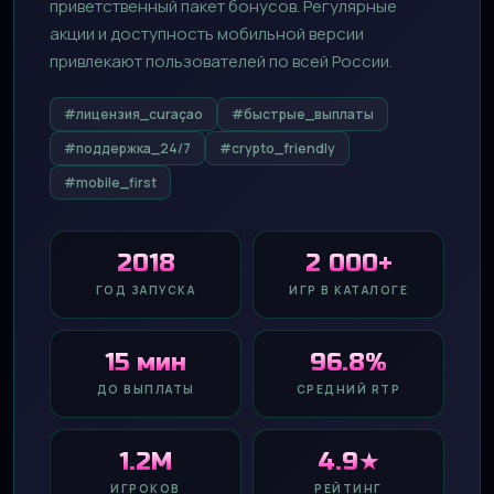
приветственный пакет бонусов. Регулярные
акции и доступность мобильной версии
привлекают пользователей по всей России.
#лицензия_curaçao
#быстрые_выплаты
#поддержка_24/7
#crypto_friendly
#mobile_first
2018
2 000+
ГОД ЗАПУСКА
ИГР В КАТАЛОГЕ
15 мин
96.8%
ДО ВЫПЛАТЫ
СРЕДНИЙ RTP
1.2M
4.9★
ИГРОКОВ
РЕЙТИНГ