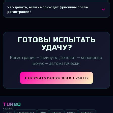
Что делать, если не приходят фриспины после
регистрации?
ГОТОВЫ ИСПЫТАТЬ
УДАЧУ?
Регистрация — 2 минуты. Депозит — мгновенно.
Бонус — автоматически.
ПОЛУЧИТЬ БОНУС 100% + 250 FS
TURBO
CASINO
Visa
MasterCard
МИР
Bitcoin
USDT
ЮMoney