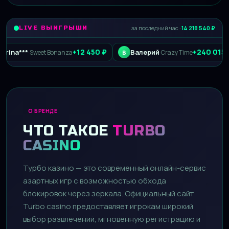
LIVE ВЫИГРЫШИ
за последний час ·
14 218 540 ₽
+12 450 ₽
+240 015 ₽
*
Валерий
·
Sweet Bonanza
·
Crazy Time
В
L
О БРЕНДЕ
ЧТО ТАКОЕ
TURBO
CASINO
Турбо казино — это современный онлайн-сервис
азартных игр с возможностью обхода
блокировок через зеркала. Официальный сайт
Turbo casino предоставляет игрокам широкий
выбор развлечений, мгновенную регистрацию и