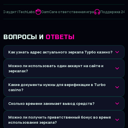
удит iTechLabs
GamCare ответственная игра
Поддержка 24/7
В
ВОПРОСЫ И
ОТВЕТЫ
Как узнать адрес актуального зеркала Турбо казино?
Можно ли использовать один аккаунт на сайте и
зеркалах?
Какие документы нужны для верификации в Turbo
casino?
Сколько времени занимает вывод средств?
Можно ли получить приветственный бонус во время
использования зеркала?