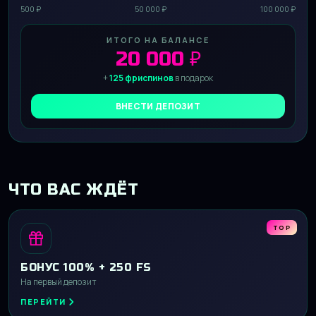
500 ₽
50 000 ₽
100 000 ₽
ИТОГО НА БАЛАНСЕ
20 000 ₽
+
125 фриспинов
в подарок
ВНЕСТИ ДЕПОЗИТ
ЧТО ВАС ЖДЁТ
TOP
БОНУС 100% + 250 FS
На первый депозит
ПЕРЕЙТИ