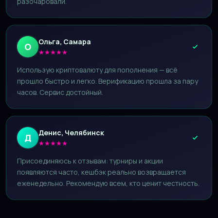
разочаровали.
Ольга, Самара
О
★
★
★
★
★
Использую криптовалюту для пополнения — всё
прошло быстро и легко. Верификацию прошла за пару
часов. Сервис достойный.
Денис, Челябинск
Д
★
★
★
★
★
Присоединяюсь к отзывам: турниры и акции
появляются часто, кешбэк реально возвращается
еженедельно. Рекомендую всем, кто ценит честность.