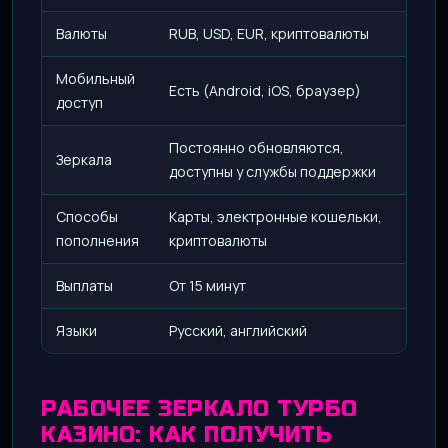
Валюты
RUB, USD, EUR, криптовалюты
Мобильный
Есть (Android, iOS, браузер)
доступ
Постоянно обновляются,
Зеркала
доступны у службы поддержки
Способы
Карты, электронные кошельки,
пополнения
криптовалюты
Выплаты
От 15 минут
Языки
Русский, английский
РАБОЧЕЕ ЗЕРКАЛО ТУРБО
КАЗИНО: КАК ПОЛУЧИТЬ