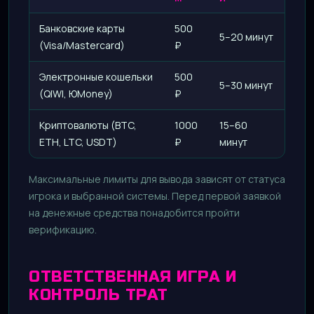
Банковские карты
500
5–20 минут
(Visa/Mastercard)
₽
Электронные кошельки
500
5–30 минут
(QIWI, ЮMoney)
₽
Криптовалюты (BTC,
1000
15–60
ETH, LTC, USDT)
₽
минут
Максимальные лимиты для вывода зависят от статуса
игрока и выбранной системы. Перед первой заявкой
на денежные средства понадобится пройти
верификацию.
ОТВЕТСТВЕННАЯ ИГРА И
КОНТРОЛЬ ТРАТ