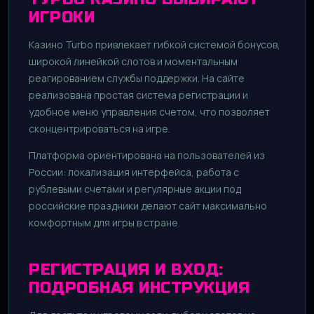
ИГРОКИ
Казино Turbo привлекает гибкой системой бонусов,
широкой линейкой слотов и моментальным
реагированием службы поддержки. На сайте
реализована простая система регистрации и
удобное меню управления счетом, что позволяет
сконцентрироваться на игре.
Платформа ориентирована на пользователей из
России: локализация интерфейса, работа с
рублевыми счетами и регулярные акции под
российские праздники делают сайт максимально
комфортным для игры в стране.
РЕГИСТРАЦИЯ И ВХОД:
ПОДРОБНАЯ ИНСТРУКЦИЯ