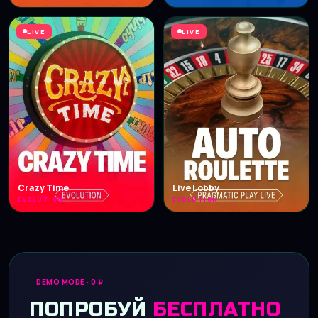
LIVE
LIVE
Crazy Time
Live Lobby
EVOLUTION
EVOLUTION
DEMO MODE · 0 ₽
ПОПРОБУЙ
БЕСПЛАТНО