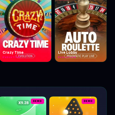
B
Crazy Time
Live Lobby
EVOLUTION
EVOLUTION
DEMO
DEMO