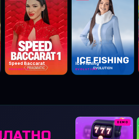
UR
Speed Baccarat
Ice Fishing
PRAGMATIC
EVOLUTION
DEMO
ПЛАТНО