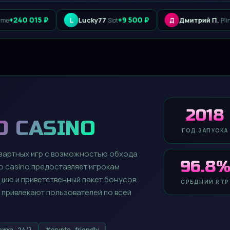
 015 ₽
+9 500 ₽
+67 3
Lucky77
Дмитрий П.
L
·
Slot
Д
·
Plinko
2018
O CASINO
ГОД ЗАПУСКА
азартных игр с возможностью обхода
96.8
o casino предоставляет игрокам
ию и приветственный пакет бонусов.
СРЕДНИЙ RTP
 привлекают пользователей по всей
ржка_24/7
#crypto_friendly