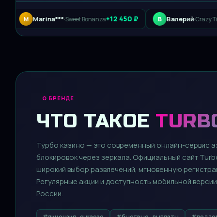
+12 450 ₽
+240
Marina***
Валерий
M
·
Sweet Bonanza
В
·
Crazy Time
О БРЕНДЕ
ЧТО ТАКОЕ
TURB
Турбо казино — это современный онлайн-сервис 
блокировок через зеркала. Официальный сайт Turb
широкий выбор развлечений, мгновенную регистрац
Регулярные акции и доступность мобильной версии
России.
#лицензия_curaçao
#быстрые_выплаты
#подде