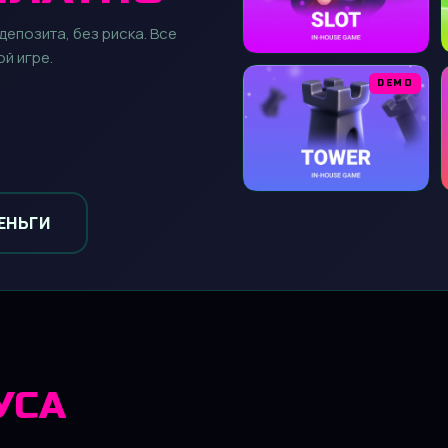
 депозита, без риска. Все
й игре.
DEMO
ЕНЬГИ
УСА