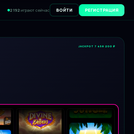
ВОЙТИ
РЕГИСТРАЦИЯ
2 192
играют сейчас
JACKPOT 7 458 200 ₽