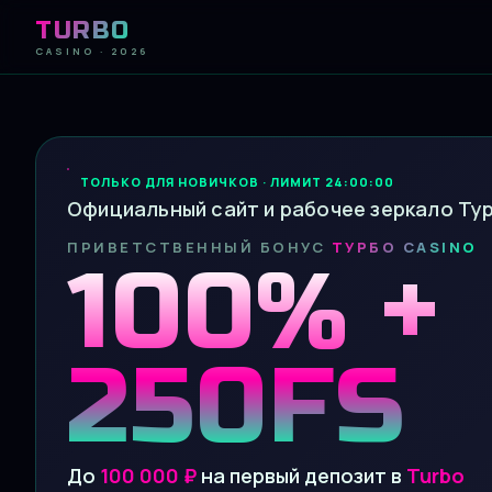
TURBO
CASINO · 2026
ТОЛЬКО ДЛЯ НОВИЧКОВ · ЛИМИТ 24:00:00
Официальный сайт и рабочее зеркало Тур
ПРИВЕТСТВЕННЫЙ БОНУС
ТУРБО CASINO
100% +
250FS
До
100 000 ₽
на первый депозит в
Turbo