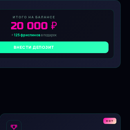
ИТОГО НА БАЛАНСЕ
20 000 ₽
+
125 фриспинов
в подарок
ВНЕСТИ ДЕПОЗИТ
HOT