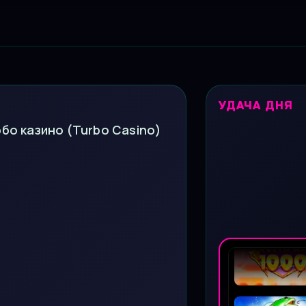
УДАЧА ДНЯ
бо казино (Turbo Casino)