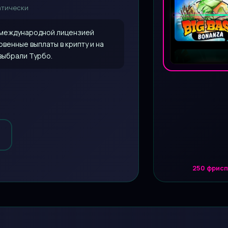
атически
 международной лицензией
овенные выплаты в крипту и на
 выбрали Турбо.
250 фрис