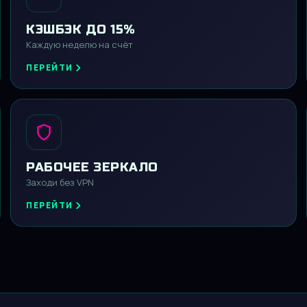
КЭШБЭК ДО 15%
Каждую неделю на счёт
ПЕРЕЙТИ
РАБОЧЕЕ ЗЕРКАЛО
Заходи без VPN
ПЕРЕЙТИ