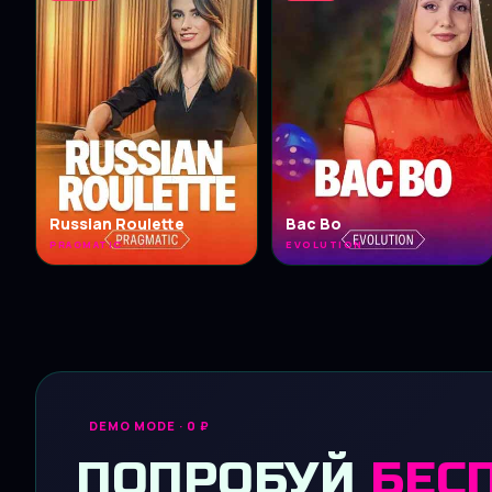
T
Russian Roulette
Bac Bo
PRAGMATIC
EVOLUTION
DEMO MODE · 0 ₽
ПОПРОБУЙ
БЕС