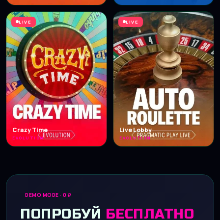
LIVE
LIVE
Crazy Time
Live Lobby
EVOLUTION
EVOLUTION
DEMO MODE · 0 ₽
ПОПРОБУЙ
БЕСПЛАТНО