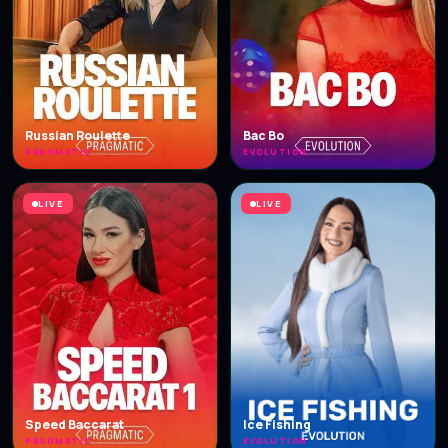
Russian Roulette
Bac Bo
PRAGMATIC
EVOLUTION
LIVE
LIVE
Speed Baccarat
Ice Fishing
PRAGMATIC
EVOLUTION