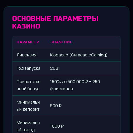
ОСНОВНЫЕ ПАРАМЕТРЫ
КАЗИНО
ПАРАМЕТР
ЗНАЧЕНИЕ
Лицензия
Кюрасао (Curacao eGaming)
Год запуска
2021
Приветстве
150% до 500 000 ₽ + 250
нный бонус
фриспинов
Минимальн
500 ₽
ый депозит
Минимальн
1000 ₽
ый вывод