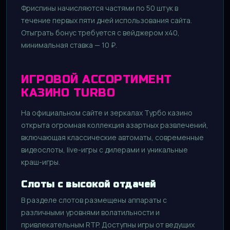
Фриспины начисляются частями по 50 штук в
течение первых пяти дней использования сайта.
Отыграть бонус требуется с вейджером x40,
минимальная ставка — 10 ₽.
ИГРОВОЙ АССОРТИМЕНТ
КАЗИНО TURBO
На официальном сайте и зеркалах Турбо казино
открыта огромная коллекция азартных развлечений,
включающая классические автоматы, современные
видеослоты, live-игры с дилерами и уникальные
краш-игры.
Слоты с высокой отдачей
В разделе слотов размещены аппараты с
различными уровнями волатильности и
привлекательным RTP. Доступны игры от ведущих