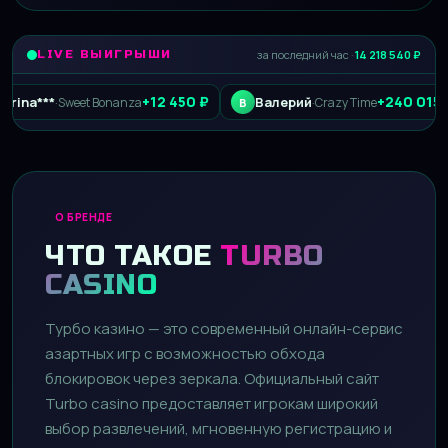
LIVE ВЫИГРЫШИ
за последний час ·
14 218 540 ₽
+12 450 ₽
+240 015 ₽
Валерий
·
Sweet Bonanza
·
Crazy Time
В
L
О БРЕНДЕ
ЧТО ТАКОЕ
TURBO
CASINO
Турбо казино — это современный онлайн-сервис
азартных игр с возможностью обхода
блокировок через зеркала. Официальный сайт
Turbo casino предоставляет игрокам широкий
выбор развлечений, мгновенную регистрацию и