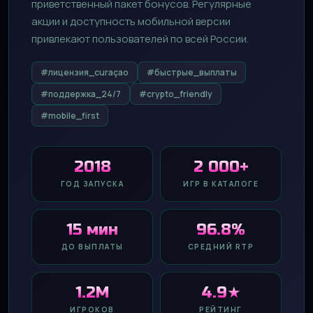
приветственный пакет бонусов. Регулярные
акции и доступность мобильной версии
привлекают пользователей по всей России.
#лицензия_curaçao
#быстрые_выплаты
#поддержка_24/7
#crypto_friendly
#mobile_first
2018
2 000+
ГОД ЗАПУСКА
ИГР В КАТАЛОГЕ
15 мин
96.8%
ДО ВЫПЛАТЫ
СРЕДНИЙ RTP
1.2M
4.9★
ИГРОКОВ
РЕЙТИНГ