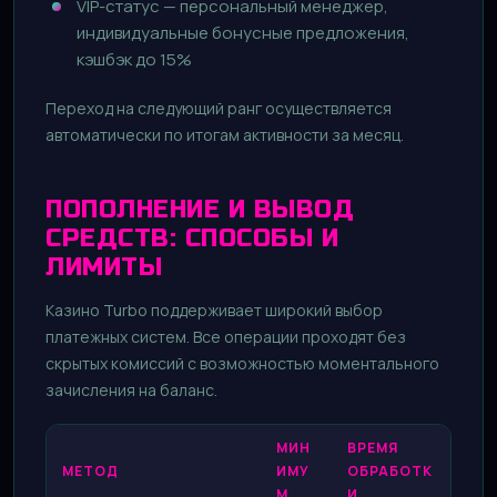
VIP-статус — персональный менеджер,
индивидуальные бонусные предложения,
кэшбэк до 15%
Переход на следующий ранг осуществляется
автоматически по итогам активности за месяц.
ПОПОЛНЕНИЕ И ВЫВОД
СРЕДСТВ: СПОСОБЫ И
ЛИМИТЫ
Казино Turbo поддерживает широкий выбор
платежных систем. Все операции проходят без
скрытых комиссий с возможностью моментального
зачисления на баланс.
МИН
ВРЕМЯ
МЕТОД
ИМУ
ОБРАБОТК
М
И