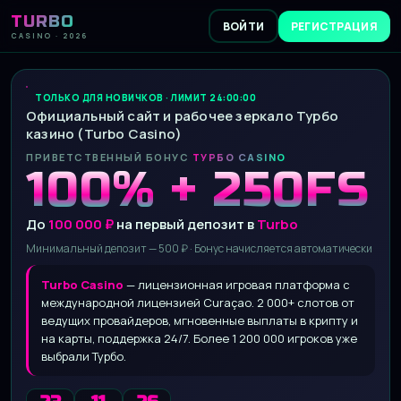
TURBO
ВОЙТИ
РЕГИСТРАЦИЯ
CASINO · 2026
ТОЛЬКО ДЛЯ НОВИЧКОВ · ЛИМИТ 24:00:00
Официальный сайт и рабочее зеркало Турбо
казино (Turbo Casino)
ПРИВЕТСТВЕННЫЙ БОНУС
ТУРБО CASINO
100% + 250FS
До
100 000 ₽
на первый депозит в
Turbo
Минимальный депозит — 500 ₽ · Бонус начисляется автоматически
Turbo Casino
— лицензионная игровая платформа с
международной лицензией Curaçao. 2 000+ слотов от
ведущих провайдеров, мгновенные выплаты в крипту и
на карты, поддержка 24/7. Более 1 200 000 игроков уже
выбрали Турбо.