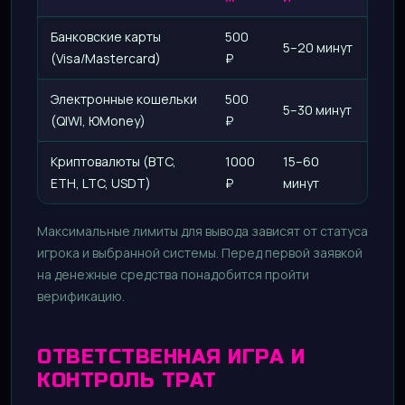
Банковские карты
500
5–20 минут
(Visa/Mastercard)
₽
Электронные кошельки
500
5–30 минут
(QIWI, ЮMoney)
₽
Криптовалюты (BTC,
1000
15–60
ETH, LTC, USDT)
₽
минут
Максимальные лимиты для вывода зависят от статуса
игрока и выбранной системы. Перед первой заявкой
на денежные средства понадобится пройти
верификацию.
ОТВЕТСТВЕННАЯ ИГРА И
КОНТРОЛЬ ТРАТ