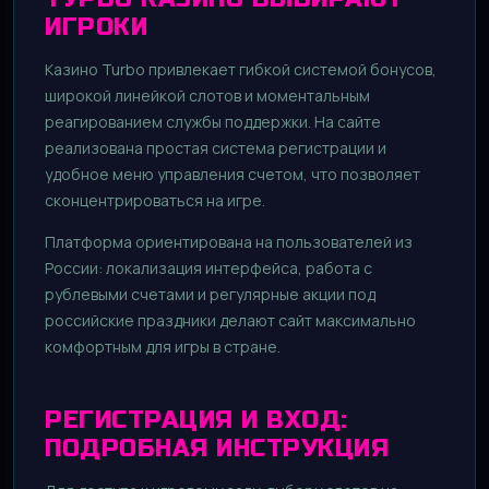
ИГРОКИ
Казино Turbo привлекает гибкой системой бонусов,
широкой линейкой слотов и моментальным
реагированием службы поддержки. На сайте
реализована простая система регистрации и
удобное меню управления счетом, что позволяет
сконцентрироваться на игре.
Платформа ориентирована на пользователей из
России: локализация интерфейса, работа с
рублевыми счетами и регулярные акции под
российские праздники делают сайт максимально
комфортным для игры в стране.
РЕГИСТРАЦИЯ И ВХОД:
ПОДРОБНАЯ ИНСТРУКЦИЯ