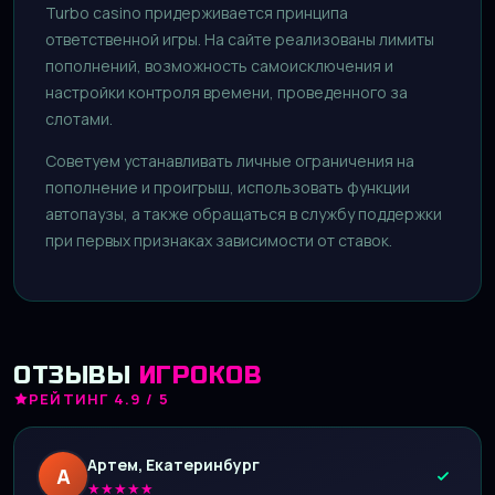
Turbo casino придерживается принципа
ответственной игры. На сайте реализованы лимиты
пополнений, возможность самоисключения и
настройки контроля времени, проведенного за
слотами.
Советуем устанавливать личные ограничения на
пополнение и проигрыш, использовать функции
автопаузы, а также обращаться в службу поддержки
при первых признаках зависимости от ставок.
ОТЗЫВЫ
ИГРОКОВ
РЕЙТИНГ 4.9 / 5
Артем, Екатеринбург
А
★
★
★
★
★