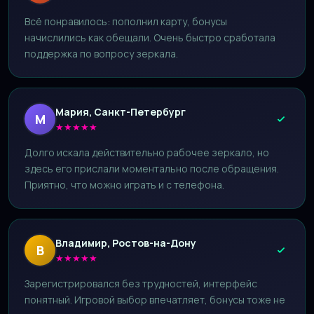
Всё понравилось: пополнил карту, бонусы
начислились как обещали. Очень быстро сработала
поддержка по вопросу зеркала.
Мария, Санкт-Петербург
М
★
★
★
★
★
Долго искала действительно рабочее зеркало, но
здесь его прислали моментально после обращения.
Приятно, что можно играть и с телефона.
Владимир, Ростов-на-Дону
В
★
★
★
★
★
Зарегистрировался без трудностей, интерфейс
понятный. Игровой выбор впечатляет, бонусы тоже не