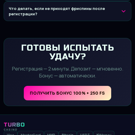
Что делать, если не приходят фриспины после
регистрации?
ГОТОВЫ ИСПЫТАТЬ
УДАЧУ?
Регистрация — 2 минуты. Депозит — мгновенно.
Бонус — автоматически.
ПОЛУЧИТЬ БОНУС 100% + 250 FS
TURBO
CASINO
Visa
MasterCard
МИР
Bitcoin
USDT
ЮMoney