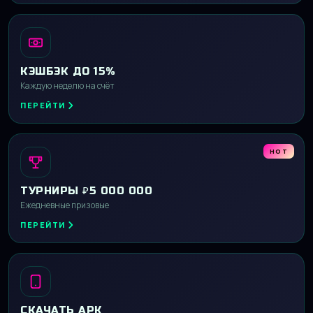
КЭШБЭК ДО 15%
Каждую неделю на счёт
ПЕРЕЙТИ
HOT
ТУРНИРЫ ₽5 000 000
Ежедневные призовые
ПЕРЕЙТИ
СКАЧАТЬ APK