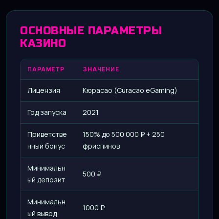
ОСНОВНЫЕ ПАРАМЕТРЫ
КАЗИНО
ПАРАМЕТР
ЗНАЧЕНИЕ
Лицензия
Кюрасао (Curacao eGaming)
Год запуска
2021
Приветстве
150% до 500 000 ₽ + 250
нный бонус
фриспинов
Минимальн
500 ₽
ый депозит
Минимальн
1000 ₽
ый вывод