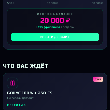
500 ₽
50 000 ₽
100 000 ₽
ИТОГО НА БАЛАНСЕ
20 000 ₽
+
125 фриспинов
в подарок
ВНЕСТИ ДЕПОЗИТ
ЧТО ВАС ЖДЁТ
TOP
БОНУС 100% + 250 FS
На первый депозит
ПЕРЕЙТИ