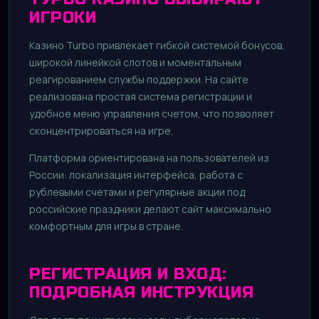
ИГРОКИ
Казино Turbo привлекает гибкой системой бонусов,
широкой линейкой слотов и моментальным
реагированием службы поддержки. На сайте
реализована простая система регистрации и
удобное меню управления счетом, что позволяет
сконцентрироваться на игре.
Платформа ориентирована на пользователей из
России: локализация интерфейса, работа с
рублевыми счетами и регулярные акции под
российские праздники делают сайт максимально
комфортным для игры в стране.
РЕГИСТРАЦИЯ И ВХОД:
ПОДРОБНАЯ ИНСТРУКЦИЯ