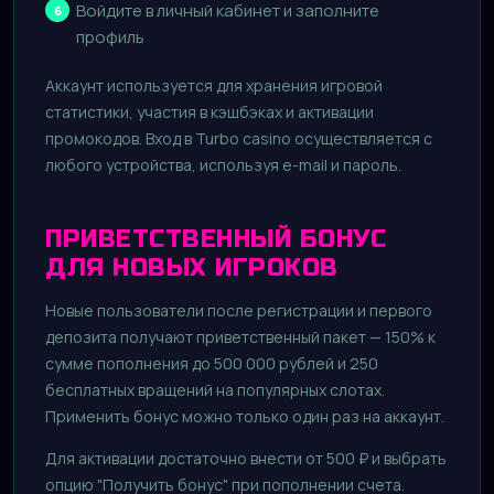
Войдите в личный кабинет и заполните
профиль
Аккаунт используется для хранения игровой
статистики, участия в кэшбэках и активации
промокодов. Вход в Turbo casino осуществляется с
любого устройства, используя e-mail и пароль.
ПРИВЕТСТВЕННЫЙ БОНУС
ДЛЯ НОВЫХ ИГРОКОВ
Новые пользователи после регистрации и первого
депозита получают приветственный пакет — 150% к
сумме пополнения до 500 000 рублей и 250
бесплатных вращений на популярных слотах.
Применить бонус можно только один раз на аккаунт.
Для активации достаточно внести от 500 ₽ и выбрать
опцию "Получить бонус" при пополнении счета.