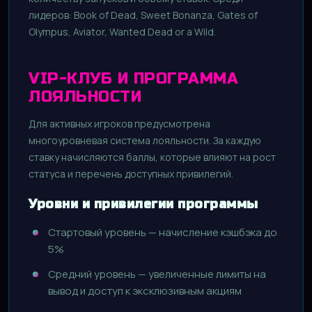
лидеров: Book of Dead, Sweet Bonanza, Gates of
Olympus, Aviator, Wanted Dead or a Wild.
VIP-КЛУБ И ПРОГРАММА
ЛОЯЛЬНОСТИ
Для активных игроков предусмотрена
многоуровневая система лояльности. За каждую
ставку начисляются баллы, которые влияют на рост
статуса и перечень доступных привилегий.
Уровни и привилегии программы
Стартовый уровень — начисление кэшбэка до
5%
Средний уровень — увеличенные лимиты на
вывод и доступ к эксклюзивным акциям