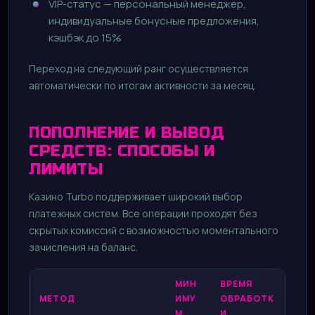
VIP-статус — персональный менеджер,
индивидуальные бонусные предложения,
кэшбэк до 15%
Переход на следующий ранг осуществляется
автоматически по итогам активности за месяц.
ПОПОЛНЕНИЕ И ВЫВОД
СРЕДСТВ: СПОСОБЫ И
ЛИМИТЫ
Казино Turbo поддерживает широкий выбор
платежных систем. Все операции проходят без
скрытых комиссий с возможностью моментального
зачисления на баланс.
МИН
ВРЕМЯ
МЕТОД
ИМУ
ОБРАБОТК
М
И