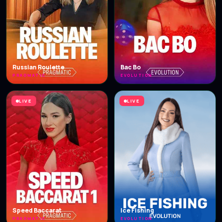
Russian Roulette
Bac Bo
PRAGMATIC
EVOLUTION
LIVE
LIVE
Speed Baccarat
Ice Fishing
PRAGMATIC
EVOLUTION