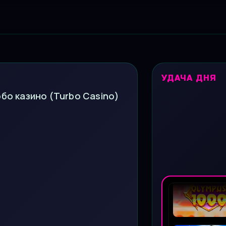
УДАЧА ДНЯ
бо казино (Turbo Casino)