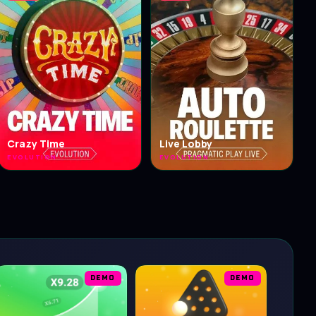
B
Crazy Time
Live Lobby
EVOLUTION
EVOLUTION
DEMO
DEMO