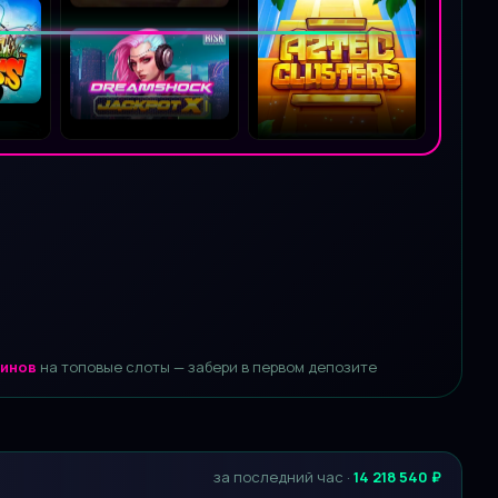
пинов
на топовые слоты — забери в первом депозите
за последний час ·
14 218 540 ₽