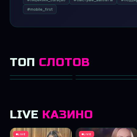
#mobile_first
ТОП
СЛОТОВ
Gates of Olympus 1000
Big Bass Bonanza
HOT
Hot Fruit
Phoenix Rising
NEW
PRAGMATIC PLAY
PRAGMATIC PLAY
MICROGAMING
PLAY’N GO
LIVE
КАЗИНО
LIVE
LIVE