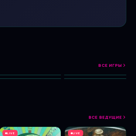
ВСЕ ИГРЫ
Divine Divas
Dreamshock
TOP
Big Win x25
Fab Farm
PLAY’N GO
NETENT
NETENT
PLAY’N GO
ВСЕ ВЕДУЩИЕ
LIVE
LIVE