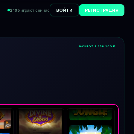
ВОЙТИ
РЕГИСТРАЦИЯ
2 196
играют сейчас
JACKPOT 7 458 200 ₽