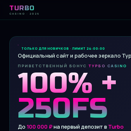
TURBO
CASINO · 2026
ТОЛЬКО ДЛЯ НОВИЧКОВ · ЛИМИТ 24:00:00
Официальный сайт и рабочее зеркало Тур
ПРИВЕТСТВЕННЫЙ БОНУС
ТУРБО CASINO
100% +
250FS
До
100 000 ₽
на первый депозит в
Turbo