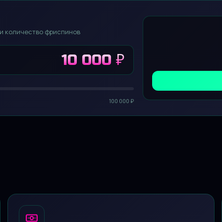
 и количество фриспинов
10 000 ₽
100 000 ₽