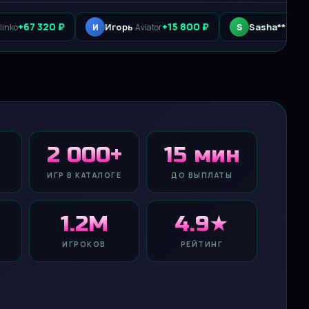
320 ₽
+15 800 ₽
+42 000
Игорь
Sasha**
И
·
Aviator
S
·
Mines
2 000+
15 мин
ИГР В КАТАЛОГЕ
ДО ВЫПЛАТЫ
%
1.2M
4.9★
ИГРОКОВ
РЕЙТИНГ