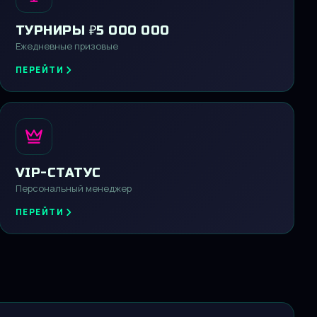
ТУРНИРЫ ₽5 000 000
Ежедневные призовые
ПЕРЕЙТИ
VIP-СТАТУС
Персональный менеджер
ПЕРЕЙТИ