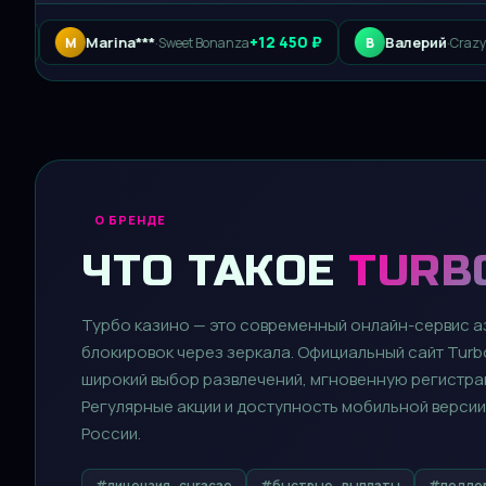
+12 450 ₽
+240
Marina***
Валерий
M
·
Sweet Bonanza
В
·
Crazy Time
О БРЕНДЕ
ЧТО ТАКОЕ
TURB
Турбо казино — это современный онлайн-сервис 
блокировок через зеркала. Официальный сайт Turb
широкий выбор развлечений, мгновенную регистрац
Регулярные акции и доступность мобильной версии
России.
#лицензия_curaçao
#быстрые_выплаты
#подде