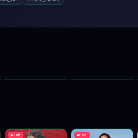
Diamond of Jungle
Aztec Clusters
NEW
Fruit Machine
Capymania Yellow
HOT
NETENT
PRAGMATIC PLAY
MICROGAMING
PRAGMATIC PLAY
LIVE
LIVE