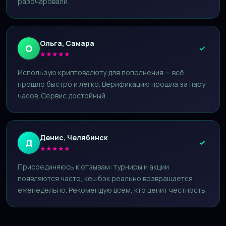
разочаровали.
Ольга, Самара
О
★
★
★
★
★
Использую криптовалюту для пополнения — всё
прошло быстро и легко. Верификацию прошла за пару
часов. Сервис достойный.
Денис, Челябинск
Д
★
★
★
★
★
Присоединяюсь к отзывам: турниры и акции
появляются часто, кешбэк реально возвращается
еженедельно. Рекомендую всем, кто ценит честность.