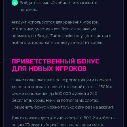
Войдите в личный кабинет и заполните
профиль
Аккаунт используется для хранения игровой
статистики, участия в кэшбэках и активации
промокодов. Вход в Turbo casino осуществляется с
любого устройства, используя e-mail и пароль.
ПРИВЕТСТВЕННЫЙ БОНУС
ДЛЯ НОВЫХ ИГРОКОВ
Новые пользователи после регистрации и первого
депозита получают приветственный пакет — 150% к
сумме пополнения до 500 000 рублей и 250
бесплатных вращений на популярных слотах.
Применить бонус можно только один раз на аккаунт.
Для активации достаточно внести от 500 ₽ и выбрать
опцию "Получить бонус" при пополнении счета.