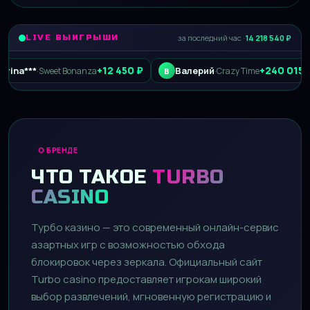
LIVE ВЫИГРЫШИ
за последний час ·
14 218 540 ₽
+12 450 ₽
+240 015 ₽
Валерий
·
Sweet Bonanza
·
Crazy Time
В
L
О БРЕНДЕ
ЧТО ТАКОЕ
TURBO
CASINO
Турбо казино — это современный онлайн-сервис
азартных игр с возможностью обхода
блокировок через зеркала. Официальный сайт
Turbo casino предоставляет игрокам широкий
выбор развлечений, мгновенную регистрацию и