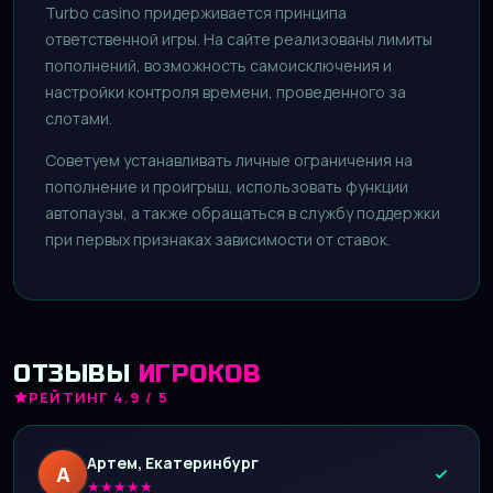
Turbo casino придерживается принципа
ответственной игры. На сайте реализованы лимиты
пополнений, возможность самоисключения и
настройки контроля времени, проведенного за
слотами.
Советуем устанавливать личные ограничения на
пополнение и проигрыш, использовать функции
автопаузы, а также обращаться в службу поддержки
при первых признаках зависимости от ставок.
ОТЗЫВЫ
ИГРОКОВ
РЕЙТИНГ 4.9 / 5
Артем, Екатеринбург
А
★
★
★
★
★