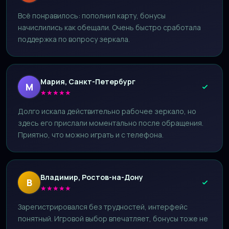
Всё понравилось: пополнил карту, бонусы
начислились как обещали. Очень быстро сработала
поддержка по вопросу зеркала.
Мария, Санкт-Петербург
М
★
★
★
★
★
Долго искала действительно рабочее зеркало, но
здесь его прислали моментально после обращения.
Приятно, что можно играть и с телефона.
Владимир, Ростов-на-Дону
В
★
★
★
★
★
Зарегистрировался без трудностей, интерфейс
понятный. Игровой выбор впечатляет, бонусы тоже не