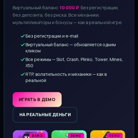
Виртуальный баланс
10 000 ₽
. Без регистрации,
без депозита, без риска. Все механики,
мультипликаторы и бонусы — как в реальной игре.
Без регистрации и e-mail
Виртуальный баланс — обновляется одним
кликом
Все режимы — Slot, Crash, Plinko, Tower, Mines,
X50
RTP, волатильность и механики — как в
реальной
ИГРАТЬ В ДЕМО
НА РЕАЛЬНЫЕ ДЕНЬГИ
DEMO
DEMO
DEMO