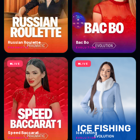
Russian Roulette
Bac Bo
PRAGMATIC
EVOLUTION
LIVE
LIVE
Speed Baccarat
Ice Fishing
PRAGMATIC
EVOLUTION