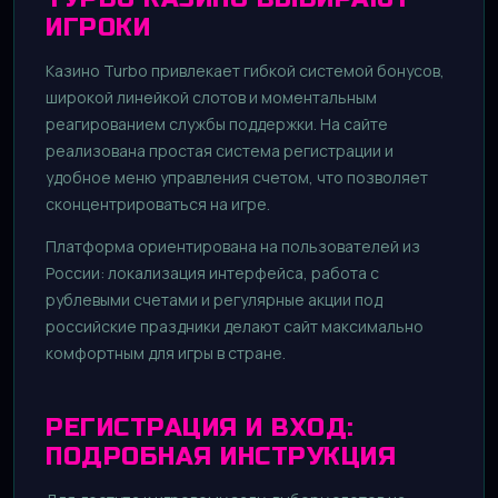
ИГРОКИ
Казино Turbo привлекает гибкой системой бонусов,
широкой линейкой слотов и моментальным
реагированием службы поддержки. На сайте
реализована простая система регистрации и
удобное меню управления счетом, что позволяет
сконцентрироваться на игре.
Платформа ориентирована на пользователей из
России: локализация интерфейса, работа с
рублевыми счетами и регулярные акции под
российские праздники делают сайт максимально
комфортным для игры в стране.
РЕГИСТРАЦИЯ И ВХОД:
ПОДРОБНАЯ ИНСТРУКЦИЯ