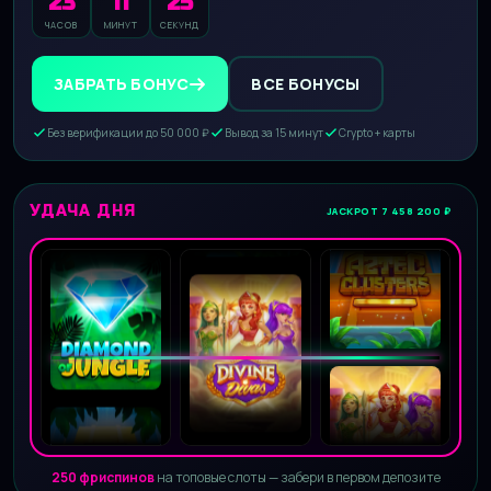
23
11
24
ЧАСОВ
МИНУТ
СЕКУНД
ЗАБРАТЬ БОНУС
ВСЕ БОНУСЫ
Без верификации до 50 000 ₽
Вывод за 15 минут
Crypto + карты
УДАЧА ДНЯ
JACKPOT 7 458 200 ₽
250 фриспинов
на топовые слоты — забери в первом депозите