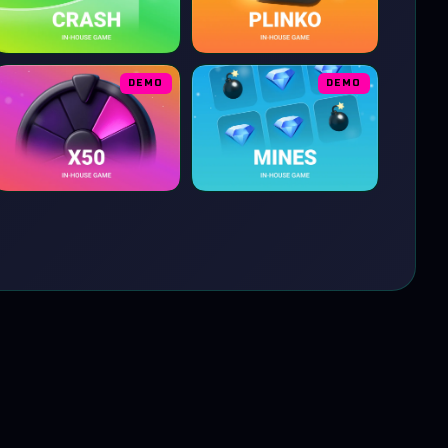
DEMO
DEMO