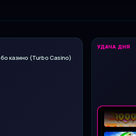
УДАЧА ДНЯ
бо казино (Turbo Casino)