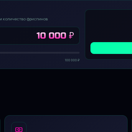
 и количество фриспинов
10 000 ₽
100 000 ₽