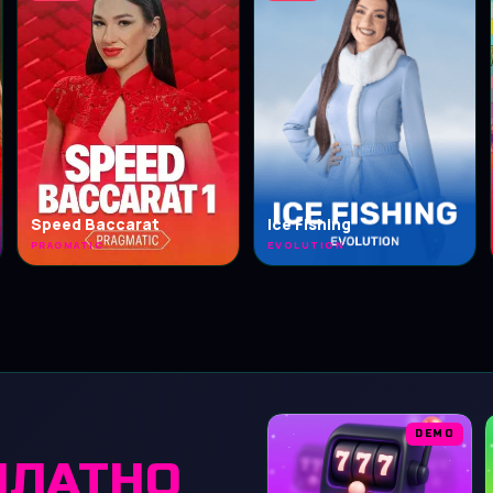
UR
Speed Baccarat
Ice Fishing
PRAGMATIC
EVOLUTION
DEMO
ПЛАТНО