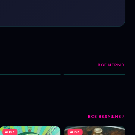
ВСЕ ИГРЫ
Divine Divas
Dreamshock
TOP
Big Win x25
Fab Farm
PLAY’N GO
NETENT
NETENT
PLAY’N GO
ВСЕ ВЕДУЩИЕ
LIVE
LIVE