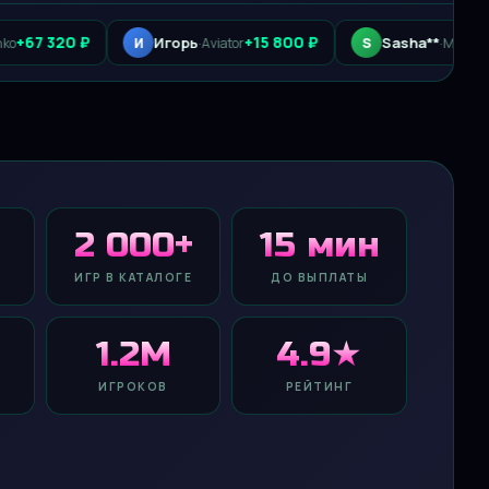
0 ₽
+15 800 ₽
+42 000 
Игорь
Sasha**
И
·
Aviator
S
·
Mines
2 000+
15 мин
ИГР В КАТАЛОГЕ
ДО ВЫПЛАТЫ
%
1.2M
4.9★
ИГРОКОВ
РЕЙТИНГ