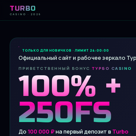
TURBO
CASINO · 2026
ТОЛЬКО ДЛЯ НОВИЧКОВ · ЛИМИТ 24:00:00
Официальный сайт и рабочее зеркало Тур
ПРИВЕТСТВЕННЫЙ БОНУС
ТУРБО CASINO
100% +
250FS
До
100 000 ₽
на первый депозит в
Turbo