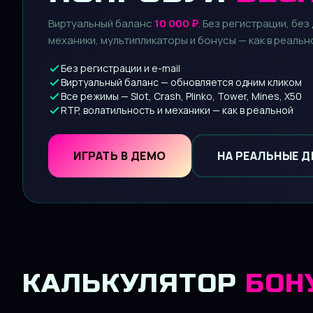
Виртуальный баланс
10 000 ₽
. Без регистрации, без
механики, мультипликаторы и бонусы — как в реально
Без регистрации и e-mail
Виртуальный баланс — обновляется одним кликом
Все режимы — Slot, Crash, Plinko, Tower, Mines, X50
RTP, волатильность и механики — как в реальной
ИГРАТЬ В ДЕМО
НА РЕАЛЬНЫЕ Д
КАЛЬКУЛЯТОР
БОН