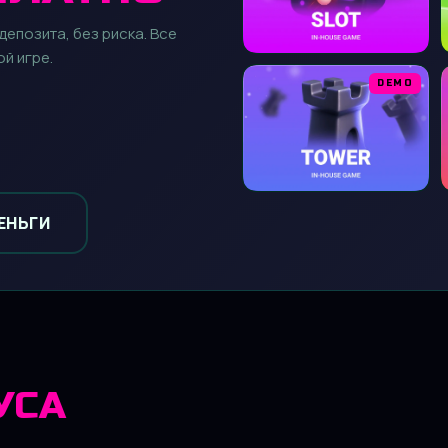
 депозита, без риска. Все
й игре.
DEMO
ЕНЬГИ
УСА