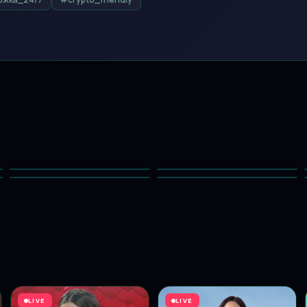
Diamond of Jungle
Aztec Clusters
NEW
Fruit Machine
Capymania Yellow
HOT
NETENT
PRAGMATIC PLAY
MICROGAMING
PRAGMATIC PLAY
LIVE
LIVE