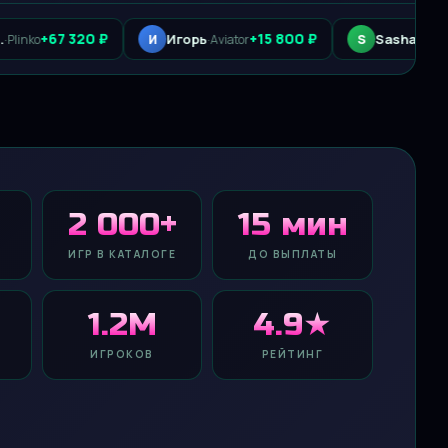
 320 ₽
+15 800 ₽
+42 00
Игорь
Sasha**
И
·
Aviator
S
·
Mines
2 000+
15 мин
ИГР В КАТАЛОГЕ
ДО ВЫПЛАТЫ
%
1.2M
4.9★
ИГРОКОВ
РЕЙТИНГ