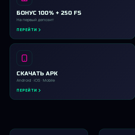
БОНУС 100% + 250 FS
На первый депозит
ПЕРЕЙТИ
СКАЧАТЬ APK
Android · iOS · Mobile
ПЕРЕЙТИ