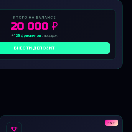
ИТОГО НА БАЛАНСЕ
20 000 ₽
+
125 фриспинов
в подарок
ВНЕСТИ ДЕПОЗИТ
HOT