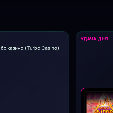
УДАЧА ДНЯ
бо казино (Turbo Casino)