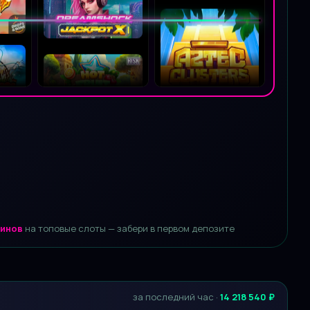
пинов
на топовые слоты — забери в первом депозите
за последний час ·
14 218 540 ₽