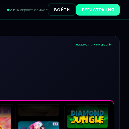
ВОЙТИ
РЕГИСТРАЦИЯ
2 196
играют сейчас
JACKPOT 7 458 200 ₽