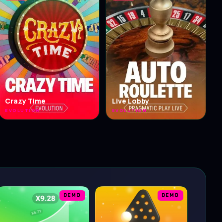
B
Crazy Time
Live Lobby
EVOLUTION
EVOLUTION
DEMO
DEMO