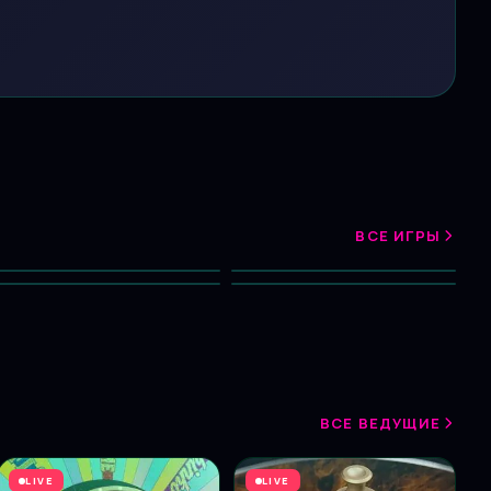
ВСЕ ИГРЫ
Divine Divas
Dreamshock
TOP
Big Win x25
Fab Farm
PLAY’N GO
NETENT
NETENT
PLAY’N GO
ВСЕ ВЕДУЩИЕ
LIVE
LIVE