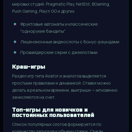
мировых студий: Pragmatic Play, NetEnt, BGaming,
Push Gaming, Play’n GO и других.
Фруктовые автоматы и классические
"однорукие бандиты"
Лицензионные видеослоты с бонус-раундами
Провайдерские серии с джекпотами
Краш-игры
Раздел игр типа Aviator и аналогов выделяется
простыми правилами и динамикой. Ставки можно
делать в реальном времени, выигрыши — мгновенно
зачисляются на счет.
Топ-игры для новичков и
постоянных пользователей
Список популярных слотов формируется по
количеству запусков и объему ставок. Среди