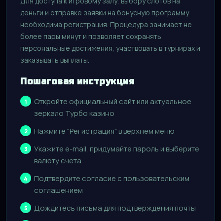
Для доступа к игровому залу, выбору слотов на
деньги и отправке заявки на бонусную программу
необходима регистрация. Процедура занимает не
более пары минут и позволяет сохранять
персональные достижения, участвовать в турнирах и
заказывать выплаты.
Пошаговая инструкция
Откройте официальный сайт или актуальное
зеркало Турбо казино
Нажмите "Регистрация" в верхнем меню
Укажите e-mail, придумайте пароль и выберите
валюту счета
Подтвердите согласие с пользовательским
соглашением
Дождитесь письма для подтверждения почты