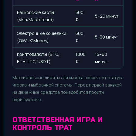
Банковские карты
500
5–20 минут
(Visa/Mastercard)
₽
Электронные кошельки
500
5–30 минут
(QIWI, ЮMoney)
₽
Криптовалюты (BTC,
1000
15–60
ETH, LTC, USDT)
₽
минут
Максимальные лимиты для вывода зависят от статуса
игрока и выбранной системы. Перед первой заявкой
на денежные средства понадобится пройти
верификацию.
ОТВЕТСТВЕННАЯ ИГРА И
КОНТРОЛЬ ТРАТ