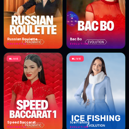
Russian Roulette
Bac Bo
PRAGMATIC
EVOLUTION
LIVE
LIVE
Speed Baccarat
Ice Fishing
PRAGMATIC
EVOLUTION