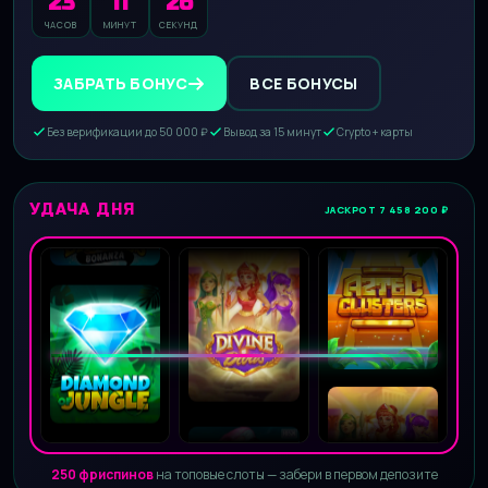
23
11
24
ЧАСОВ
МИНУТ
СЕКУНД
ЗАБРАТЬ БОНУС
ВСЕ БОНУСЫ
Без верификации до 50 000 ₽
Вывод за 15 минут
Crypto + карты
УДАЧА ДНЯ
JACKPOT 7 458 200 ₽
250 фриспинов
на топовые слоты — забери в первом депозите