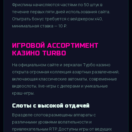
Фриспины начисляются частями по 50 штук в
течение первых пяти дней использования сайта.
Отыграть бонус требуется с вейджером x40,
минимальная ставка — 10 ₽.
ИГРОВОЙ АССОРТИМЕНТ
КАЗИНО TURBO
На официальном сайте и зеркалах Турбо казино
открыта огромная коллекция азартных развлечений,
включающая классические автоматы, современные
видеослоты, live-игры с дилерами и уникальные
краш-игры.
Слоты с высокой отдачей
В разделе слотов размещены аппараты с
различными уровнями волатильности и
привлекательным RTP. Доступны игры от ведущих