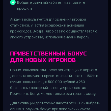
Войдите в личный кабинет и заполните
профиль
Аккаунт используется для хранения игровой
статистики, участия в кэшбэках и активации
промокодов. Вход в Turbo casino осуществляется с
любого устройства, используя e-mail и пароль.
ПРИВЕТСТВЕННЫЙ БОНУС
ДЛЯ НОВЫХ ИГРОКОВ
Новые пользователи после регистрации и первого
депозита получают приветственный пакет — 150% к
сумме пополнения до 500 000 рублей и 250
бесплатных вращений на популярных слотах.
Применить бонус можно только один раз на аккаунт.
Для активации достаточно внести от 500 ₽ и выбрать
опцию "Получить бонус" при пополнении счета.