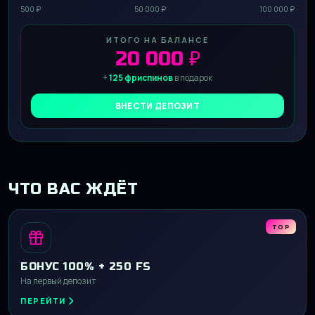
500 ₽
50 000 ₽
100 000 ₽
ИТОГО НА БАЛАНСЕ
20 000 ₽
+
125 фриспинов
в подарок
ВНЕСТИ ДЕПОЗИТ
ЧТО ВАС ЖДЁТ
TOP
БОНУС 100% + 250 FS
На первый депозит
ПЕРЕЙТИ