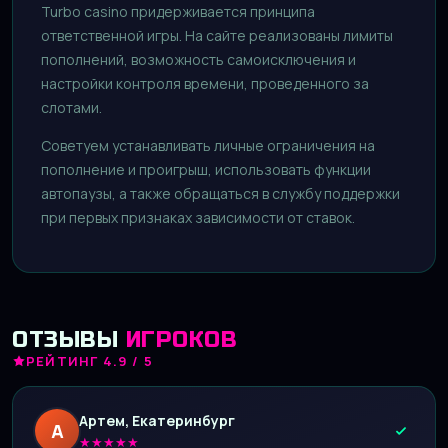
Turbo casino придерживается принципа
ответственной игры. На сайте реализованы лимиты
пополнений, возможность самоисключения и
настройки контроля времени, проведенного за
слотами.
Советуем устанавливать личные ограничения на
пополнение и проигрыш, использовать функции
автопаузы, а также обращаться в службу поддержки
при первых признаках зависимости от ставок.
ОТЗЫВЫ
ИГРОКОВ
РЕЙТИНГ 4.9 / 5
Артем, Екатеринбург
А
★
★
★
★
★