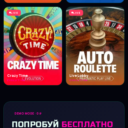
LIVE
LIVE
Crazy Time
Live Lobby
EVOLUTION
EVOLUTION
DEMO MODE · 0 ₽
ПОПРОБУЙ
БЕСПЛАТНО