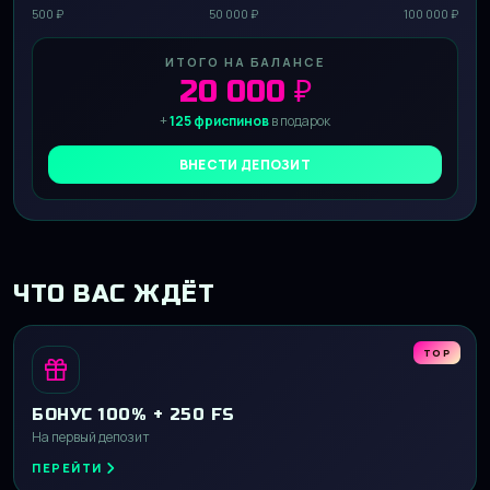
500 ₽
50 000 ₽
100 000 ₽
ИТОГО НА БАЛАНСЕ
20 000 ₽
+
125 фриспинов
в подарок
ВНЕСТИ ДЕПОЗИТ
ЧТО ВАС ЖДЁТ
TOP
БОНУС 100% + 250 FS
На первый депозит
ПЕРЕЙТИ