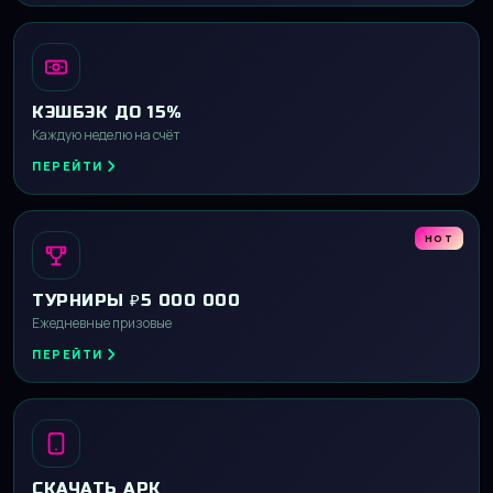
КЭШБЭК ДО 15%
Каждую неделю на счёт
ПЕРЕЙТИ
HOT
ТУРНИРЫ ₽5 000 000
Ежедневные призовые
ПЕРЕЙТИ
СКАЧАТЬ APK