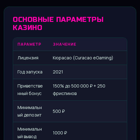
ОСНОВНЫЕ ПАРАМЕТРЫ
КАЗИНО
ПАРАМЕТР
ЗНАЧЕНИЕ
Лицензия
Кюрасао (Curacao eGaming)
Год запуска
2021
Приветстве
150% до 500 000 ₽ + 250
нный бонус
фриспинов
Минимальн
500 ₽
ый депозит
Минимальн
1000 ₽
ый вывод