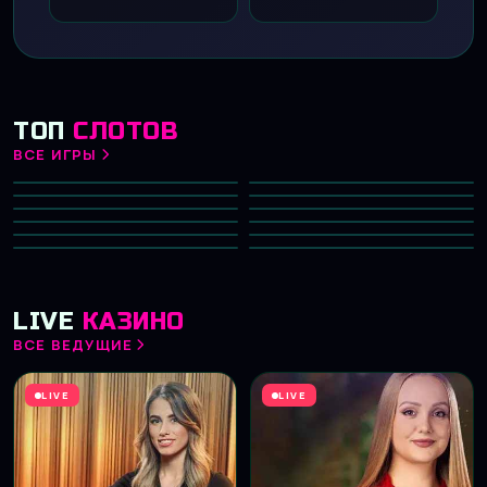
ТОП
СЛОТОВ
ВСЕ ИГРЫ
Gates of Olympus 1000
Big Bass Bonanza
HOT
Diamond of Jungle
Aztec Clusters
NEW
PRAGMATIC PLAY
PRAGMATIC PLAY
Divine Divas
Dreamshock
TOP
NETENT
PRAGMATIC PLAY
Hot Fruit
Phoenix Rising
NEW
PLAY’N GO
NETENT
Fruit Machine
Capymania Yellow
HOT
MICROGAMING
PLAY’N GO
Big Win x25
Fab Farm
MICROGAMING
PRAGMATIC PLAY
NETENT
PLAY’N GO
LIVE
КАЗИНО
ВСЕ ВЕДУЩИЕ
LIVE
LIVE