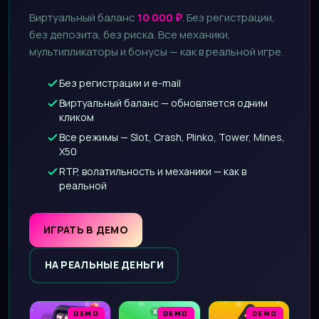
Виртуальный баланс
10 000 ₽
. Без регистрации,
без депозита, без риска. Все механики,
мультипликаторы и бонусы — как в реальной игре.
Без регистрации и e-mail
Виртуальный баланс — обновляется одним
кликом
Все режимы — Slot, Crash, Plinko, Tower, Mines,
X50
RTP, волатильность и механики — как в
реальной
ИГРАТЬ В ДЕМО
НА РЕАЛЬНЫЕ ДЕНЬГИ
DEMO
DEMO
DEMO