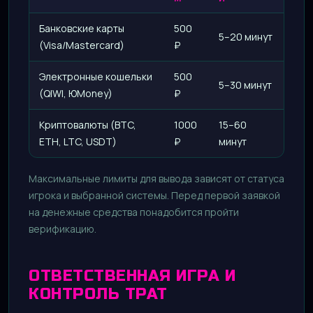
Банковские карты
500
5–20 минут
(Visa/Mastercard)
₽
Электронные кошельки
500
5–30 минут
(QIWI, ЮMoney)
₽
Криптовалюты (BTC,
1000
15–60
ETH, LTC, USDT)
₽
минут
Максимальные лимиты для вывода зависят от статуса
игрока и выбранной системы. Перед первой заявкой
на денежные средства понадобится пройти
верификацию.
ОТВЕТСТВЕННАЯ ИГРА И
КОНТРОЛЬ ТРАТ