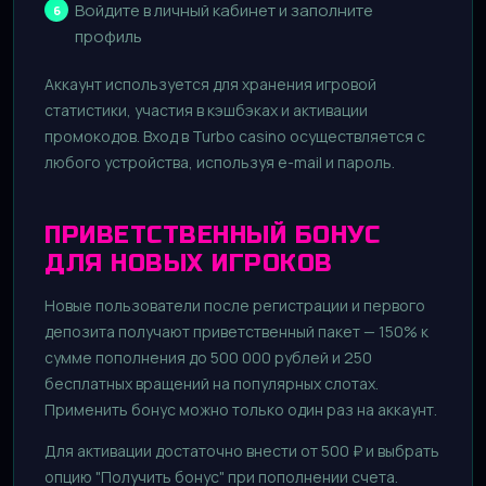
Войдите в личный кабинет и заполните
профиль
Аккаунт используется для хранения игровой
статистики, участия в кэшбэках и активации
промокодов. Вход в Turbo casino осуществляется с
любого устройства, используя e-mail и пароль.
ПРИВЕТСТВЕННЫЙ БОНУС
ДЛЯ НОВЫХ ИГРОКОВ
Новые пользователи после регистрации и первого
депозита получают приветственный пакет — 150% к
сумме пополнения до 500 000 рублей и 250
бесплатных вращений на популярных слотах.
Применить бонус можно только один раз на аккаунт.
Для активации достаточно внести от 500 ₽ и выбрать
опцию "Получить бонус" при пополнении счета.