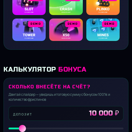
DEMO
DEMO
DEMO
КАЛЬКУЛЯТОР
БОНУСА
СКОЛЬКО ВНЕСЁТЕ НА СЧЁТ?
Двигай слайдер — увидишь итоговую сумму с бонусом 100% и
количество фриспинов
10 000 ₽
ДЕПОЗИТ