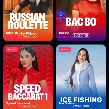
Russian Roulette
Bac Bo
PRAGMATIC
EVOLUTION
LIVE
LIVE
Speed Baccarat
Ice Fishing
PRAGMATIC
EVOLUTION