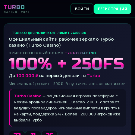
TURBO
ВОЙТИ
РЕГИСТРАЦИЯ
CASINO · 2026
ТОЛЬКО ДЛЯ НОВИЧКОВ · ЛИМИТ 24:00:00
Официальный сайт и рабочее зеркало Турбо
казино (Turbo Casino)
ПРИВЕТСТВЕННЫЙ БОНУС
ТУРБО CASINO
100% + 250FS
До
100 000 ₽
на первый депозит в
Turbo
Минимальный депозит — 500 ₽ · Бонус начисляется автоматически
Turbo Casino
— лицензионная игровая платформа с
международной лицензией Curaçao. 2 000+ слотов от
ведущих провайдеров, мгновенные выплаты в крипту и
на карты, поддержка 24/7. Более 1 200 000 игроков уже
выбрали Турбо.