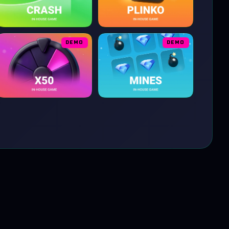
DEMO
DEMO