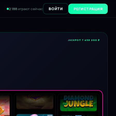
ВОЙТИ
РЕГИСТРАЦИЯ
2 188
играют сейчас
JACKPOT 7 458 200 ₽