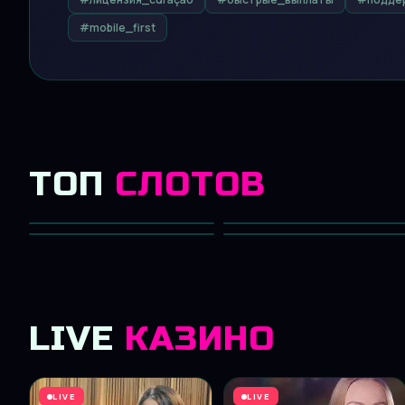
#mobile_first
ТОП
СЛОТОВ
Gates of Olympus 1000
Big Bass Bonanza
HOT
Hot Fruit
Phoenix Rising
NEW
PRAGMATIC PLAY
PRAGMATIC PLAY
MICROGAMING
PLAY’N GO
LIVE
КАЗИНО
LIVE
LIVE