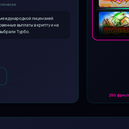
атически
 международной лицензией
овенные выплаты в крипту и на
 выбрали Турбо.
250 фрис