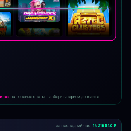
пинов
на топовые слоты — забери в первом депозите
за последний час ·
14 218 540 ₽