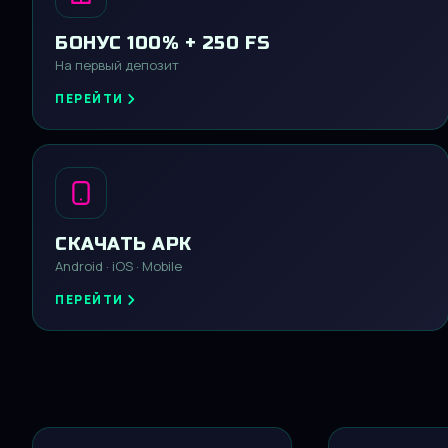
БОНУС 100% + 250 FS
На первый депозит
ПЕРЕЙТИ
СКАЧАТЬ APK
Android · iOS · Mobile
ПЕРЕЙТИ