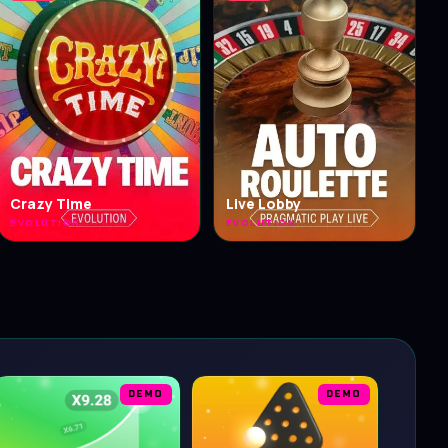
B
Crazy Time
Live Lobby
EVOLUTION
EVOLUTION
DEMO
DEMO