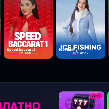
UR
Speed Baccarat
Ice Fishing
PRAGMATIC
EVOLUTION
DEMO
ПЛАТНО