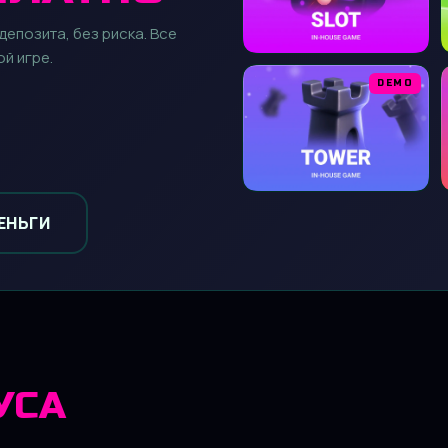
 депозита, без риска. Все
й игре.
DEMO
ЕНЬГИ
УСА