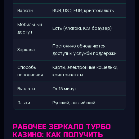
Валюты
RUB, USD, EUR, криптовалюты
Мобильный
Есть (Android, iOS, браузер)
доступ
Постоянно обновляются,
Зеркала
доступны у службы поддержки
Способы
Карты, электронные кошельки,
пополнения
криптовалюты
Выплаты
От 15 минут
Языки
Русский, английский
РАБОЧЕЕ ЗЕРКАЛО ТУРБО
КАЗИНО: КАК ПОЛУЧИТЬ