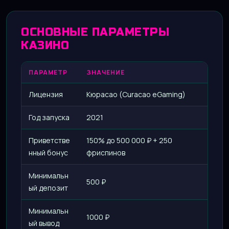
ОСНОВНЫЕ ПАРАМЕТРЫ
КАЗИНО
ПАРАМЕТР
ЗНАЧЕНИЕ
Лицензия
Кюрасао (Curacao eGaming)
Год запуска
2021
Приветстве
150% до 500 000 ₽ + 250
нный бонус
фриспинов
Минимальн
500 ₽
ый депозит
Минимальн
1000 ₽
ый вывод