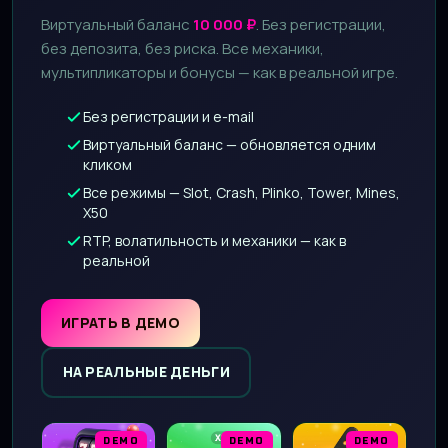
Виртуальный баланс
10 000 ₽
. Без регистрации,
без депозита, без риска. Все механики,
мультипликаторы и бонусы — как в реальной игре.
Без регистрации и e-mail
Виртуальный баланс — обновляется одним
кликом
Все режимы — Slot, Crash, Plinko, Tower, Mines,
X50
RTP, волатильность и механики — как в
реальной
ИГРАТЬ В ДЕМО
НА РЕАЛЬНЫЕ ДЕНЬГИ
DEMO
DEMO
DEMO