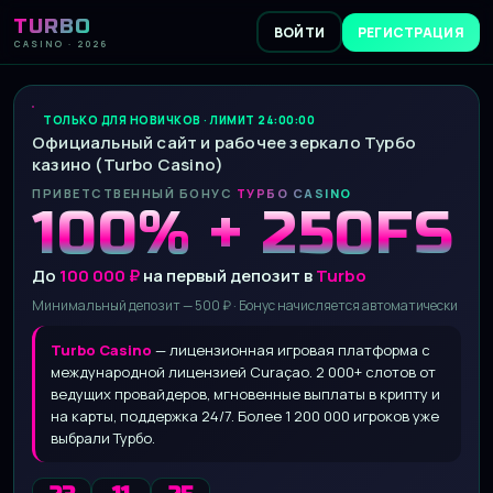
TURBO
ВОЙТИ
РЕГИСТРАЦИЯ
CASINO · 2026
ТОЛЬКО ДЛЯ НОВИЧКОВ · ЛИМИТ 24:00:00
Официальный сайт и рабочее зеркало Турбо
казино (Turbo Casino)
ПРИВЕТСТВЕННЫЙ БОНУС
ТУРБО CASINO
100% + 250FS
До
100 000 ₽
на первый депозит в
Turbo
Минимальный депозит — 500 ₽ · Бонус начисляется автоматически
Turbo Casino
— лицензионная игровая платформа с
международной лицензией Curaçao. 2 000+ слотов от
ведущих провайдеров, мгновенные выплаты в крипту и
на карты, поддержка 24/7. Более 1 200 000 игроков уже
выбрали Турбо.