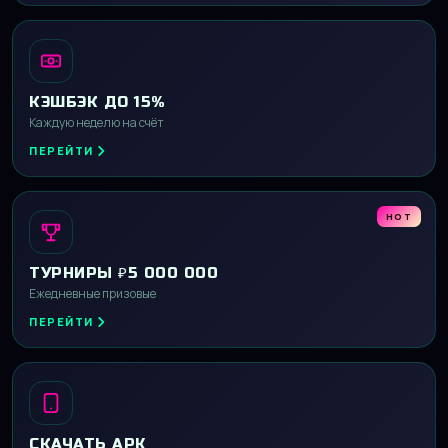
КЭШБЭК ДО 15%
Каждую неделю на счёт
ПЕРЕЙТИ
HOT
ТУРНИРЫ ₽5 000 000
Ежедневные призовые
ПЕРЕЙТИ
СКАЧАТЬ APK