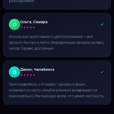
разочаровали.
Ольга, Самара
О
★
★
★
★
★
Использую криптовалюту для пополнения — всё
прошло быстро и легко. Верификацию прошла за пару
часов. Сервис достойный.
Денис, Челябинск
Д
★
★
★
★
★
Присоединяюсь к отзывам: турниры и акции
появляются часто, кешбэк реально возвращается
еженедельно. Рекомендую всем, кто ценит честность.