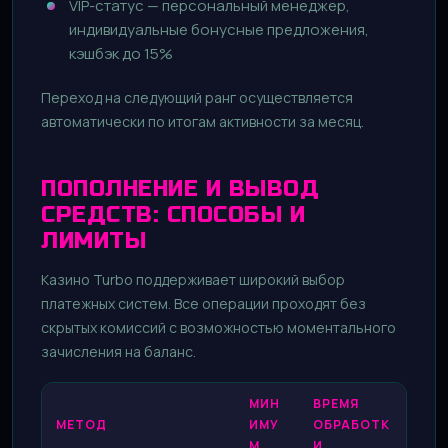
VIP-статус — персональный менеджер,
индивидуальные бонусные предложения,
кэшбэк до 15%
Переход на следующий ранг осуществляется
автоматически по итогам активности за месяц.
ПОПОЛНЕНИЕ И ВЫВОД
СРЕДСТВ: СПОСОБЫ И
ЛИМИТЫ
Казино Turbo поддерживает широкий выбор
платежных систем. Все операции проходят без
скрытых комиссий с возможностью моментального
зачисления на баланс.
МИН
ВРЕМЯ
МЕТОД
ИМУ
ОБРАБОТК
М
И