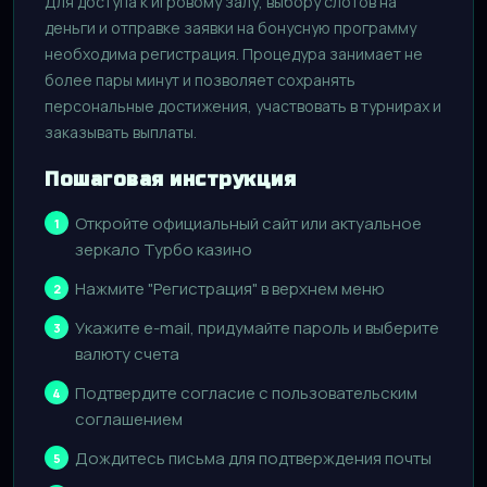
Для доступа к игровому залу, выбору слотов на
деньги и отправке заявки на бонусную программу
необходима регистрация. Процедура занимает не
более пары минут и позволяет сохранять
персональные достижения, участвовать в турнирах и
заказывать выплаты.
Пошаговая инструкция
Откройте официальный сайт или актуальное
зеркало Турбо казино
Нажмите "Регистрация" в верхнем меню
Укажите e-mail, придумайте пароль и выберите
валюту счета
Подтвердите согласие с пользовательским
соглашением
Дождитесь письма для подтверждения почты