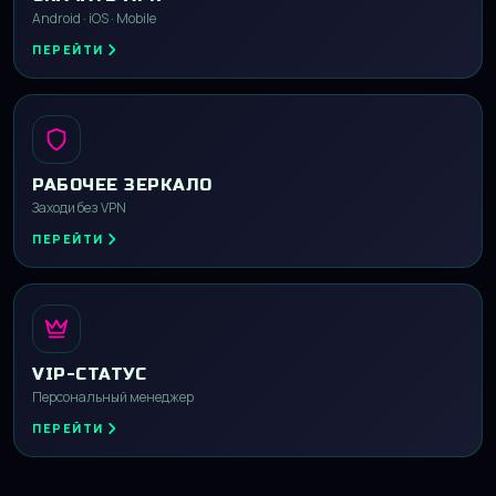
Android · iOS · Mobile
ПЕРЕЙТИ
РАБОЧЕЕ ЗЕРКАЛО
Заходи без VPN
ПЕРЕЙТИ
VIP-СТАТУС
Персональный менеджер
ПЕРЕЙТИ