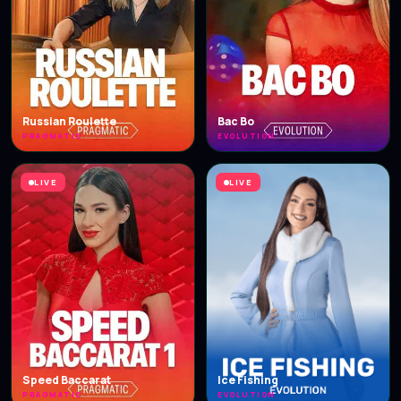
Russian Roulette
Bac Bo
PRAGMATIC
EVOLUTION
LIVE
LIVE
Speed Baccarat
Ice Fishing
PRAGMATIC
EVOLUTION