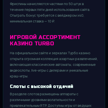
Фриспины начисляются частями по 50 штук в
течение первых пяти дней использования сайта.
Отыграть бонус требуется с вейджером x40,
минимальная ставка — 10 ₽.
ИГРОВОЙ АССОРТИМЕНТ
КАЗИНО TURBO
На официальном сайте и зеркалах Турбо казино
открыта огромная коллекция азартных развлечений,
включающая классические автоматы, современные
видеослоты, live-игры с дилерами и уникальные
краш-игры.
Слоты с высокой отдачей
В разделе слотов размещены аппараты с
различными уровнями волатильности и
привлекательным RTP. Доступны игры от ведущих