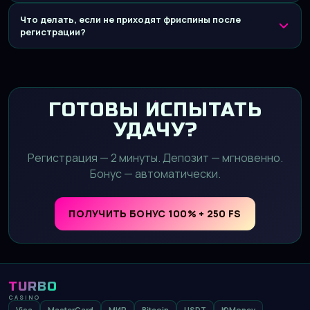
Что делать, если не приходят фриспины после
регистрации?
ГОТОВЫ ИСПЫТАТЬ
УДАЧУ?
Регистрация — 2 минуты. Депозит — мгновенно.
Бонус — автоматически.
ПОЛУЧИТЬ БОНУС 100% + 250 FS
TURBO
CASINO
Visa
MasterCard
МИР
Bitcoin
USDT
ЮMoney