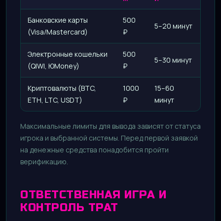
Банковские карты
500
5–20 минут
(Visa/Mastercard)
₽
Электронные кошельки
500
5–30 минут
(QIWI, ЮMoney)
₽
Криптовалюты (BTC,
1000
15–60
ETH, LTC, USDT)
₽
минут
Максимальные лимиты для вывода зависят от статуса
игрока и выбранной системы. Перед первой заявкой
на денежные средства понадобится пройти
верификацию.
ОТВЕТСТВЕННАЯ ИГРА И
КОНТРОЛЬ ТРАТ