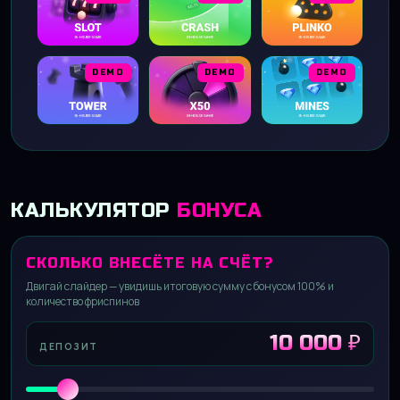
DEMO
DEMO
DEMO
КАЛЬКУЛЯТОР
БОНУСА
СКОЛЬКО ВНЕСЁТЕ НА СЧЁТ?
Двигай слайдер — увидишь итоговую сумму с бонусом 100% и
количество фриспинов
10 000 ₽
ДЕПОЗИТ