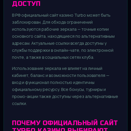
UR
ДОСТУП
В РФ официальный сайт казино Turbo может быть
заблокирован. Для обхода ограничений
используются рабочие зеркала — точные копии
основного сайта, находящиеся по альтернативным
адресам. Актуальные ссылки всегда доступны у
службы поддержки в онлайн-чате, по электронной
почте, а также в социальных сетях клуба.
Использование зеркала не влияет на личный
кабинет, баланс и возможности пользователя —
вход и функционал полностью идентичны
официальному ресурсу. Все бонусы, турниры и
промо-акции также доступны через альтернативные
ссылки.
ПОЧЕМУ ОФИЦИАЛЬНЫЙ САЙТ
ТУРБО КАЗИНО ВЫБИРАЮТ