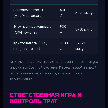
Банковские карты
500
5–20 минут
(Visa/Mastercard)
₽
Электронные кошельки
500
5–30 минут
(QIWI, ЮMoney)
₽
Криптовалюты (BTC,
1000
15–60
ETH, LTC, USDT)
₽
минут
Максимальные лимиты для вывода зависят от статуса
игрока и выбранной системы. Перед первой заявкой
на денежные средства понадобится пройти
верификацию.
ОТВЕТСТВЕННАЯ ИГРА И
КОНТРОЛЬ ТРАТ