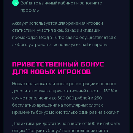
Войдите в личный кабинет и заполните
профиль
Аккаунт используется для хранения игровой
статистики, участия в кэшбэках и активации
промокодов. Вход в Turbo casino осуществляется с
любого устройства, используя e-mail и пароль.
ПРИВЕТСТВЕННЫЙ БОНУС
ДЛЯ НОВЫХ ИГРОКОВ
Новые пользователи после регистрации и первого
депозита получают приветственный пакет — 150% к
сумме пополнения до 500 000 рублей и 250
бесплатных вращений на популярных слотах.
Применить бонус можно только один раз на аккаунт.
Для активации достаточно внести от 500 ₽ и выбрать
опцию "Получить бонус" при пополнении счета.