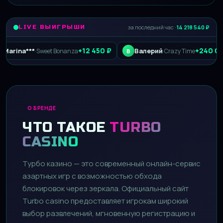
LIVE ВЫИГРЫШИ
за последний час ·
14 218 540 ₽
+12 450 ₽
+240 015 ₽
***
Валерий
·
Sweet Bonanza
·
Crazy Time
В
О БРЕНДЕ
ЧТО ТАКОЕ
TURBO
CASINO
Турбо казино — это современный онлайн-сервис
азартных игр с возможностью обхода
блокировок через зеркала. Официальный сайт
Turbo casino предоставляет игрокам широкий
выбор развлечений, мгновенную регистрацию и