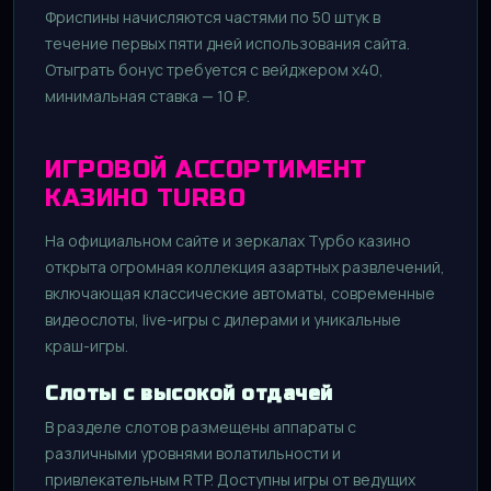
Фриспины начисляются частями по 50 штук в
течение первых пяти дней использования сайта.
Отыграть бонус требуется с вейджером x40,
минимальная ставка — 10 ₽.
ИГРОВОЙ АССОРТИМЕНТ
КАЗИНО TURBO
На официальном сайте и зеркалах Турбо казино
открыта огромная коллекция азартных развлечений,
включающая классические автоматы, современные
видеослоты, live-игры с дилерами и уникальные
краш-игры.
Слоты с высокой отдачей
В разделе слотов размещены аппараты с
различными уровнями волатильности и
привлекательным RTP. Доступны игры от ведущих