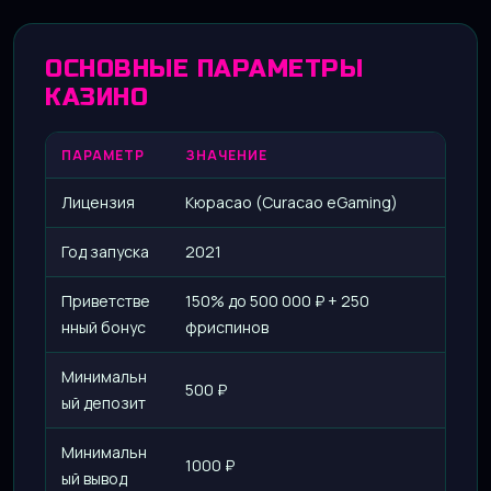
ОСНОВНЫЕ ПАРАМЕТРЫ
КАЗИНО
ПАРАМЕТР
ЗНАЧЕНИЕ
Лицензия
Кюрасао (Curacao eGaming)
Год запуска
2021
Приветстве
150% до 500 000 ₽ + 250
нный бонус
фриспинов
Минимальн
500 ₽
ый депозит
Минимальн
1000 ₽
ый вывод