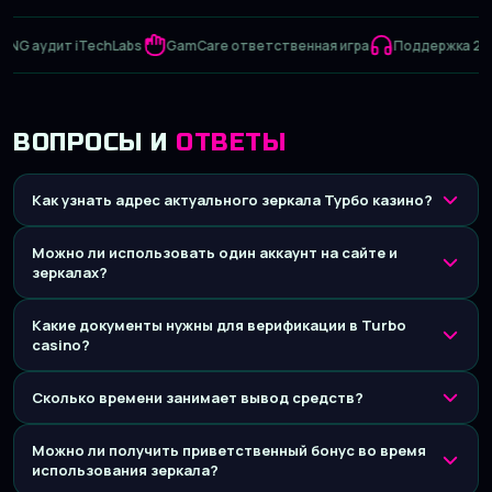
аудит iTechLabs
GamCare ответственная игра
Поддержка 24/7
ВОПРОСЫ И
ОТВЕТЫ
Как узнать адрес актуального зеркала Турбо казино?
Можно ли использовать один аккаунт на сайте и
зеркалах?
Какие документы нужны для верификации в Turbo
casino?
Сколько времени занимает вывод средств?
Можно ли получить приветственный бонус во время
использования зеркала?