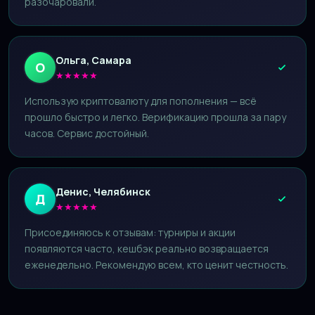
разочаровали.
Ольга, Самара
О
★
★
★
★
★
Использую криптовалюту для пополнения — всё
прошло быстро и легко. Верификацию прошла за пару
часов. Сервис достойный.
Денис, Челябинск
Д
★
★
★
★
★
Присоединяюсь к отзывам: турниры и акции
появляются часто, кешбэк реально возвращается
еженедельно. Рекомендую всем, кто ценит честность.