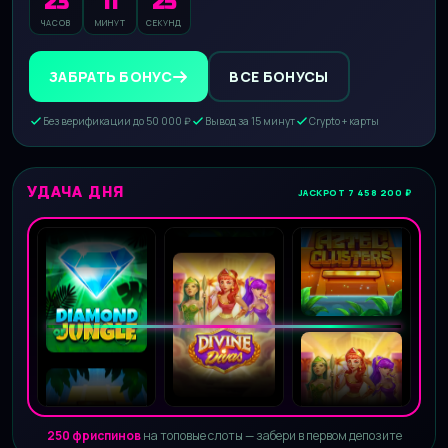
23
11
24
ЧАСОВ
МИНУТ
СЕКУНД
ЗАБРАТЬ БОНУС
ВСЕ БОНУСЫ
Без верификации до 50 000 ₽
Вывод за 15 минут
Crypto + карты
УДАЧА ДНЯ
JACKPOT 7 458 200 ₽
250 фриспинов
на топовые слоты — забери в первом депозите