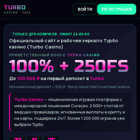
TURBO
ВОЙТИ
РЕГИСТРАЦИЯ
CASINO · 2026
ТОЛЬКО ДЛЯ НОВИЧКОВ · ЛИМИТ 24:00:00
Официальный сайт и рабочее зеркало Турбо
казино (Turbo Casino)
ПРИВЕТСТВЕННЫЙ БОНУС
ТУРБО CASINO
100% + 250FS
До
100 000 ₽
на первый депозит в
Turbo
Минимальный депозит — 500 ₽ · Бонус начисляется автоматически
Turbo Casino
— лицензионная игровая платформа с
международной лицензией Curaçao. 2 000+ слотов от
ведущих провайдеров, мгновенные выплаты в крипту и
на карты, поддержка 24/7. Более 1 200 000 игроков уже
выбрали Турбо.