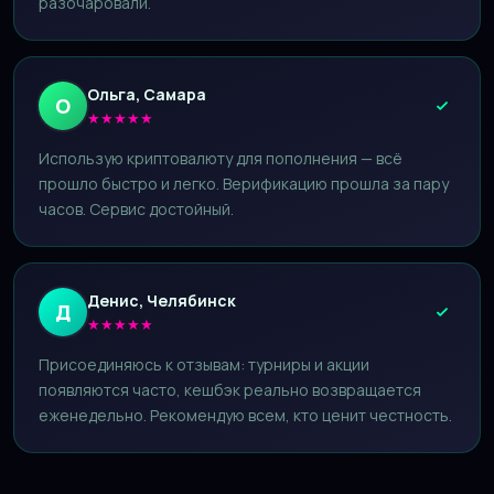
разочаровали.
Ольга, Самара
О
★
★
★
★
★
Использую криптовалюту для пополнения — всё
прошло быстро и легко. Верификацию прошла за пару
часов. Сервис достойный.
Денис, Челябинск
Д
★
★
★
★
★
Присоединяюсь к отзывам: турниры и акции
появляются часто, кешбэк реально возвращается
еженедельно. Рекомендую всем, кто ценит честность.