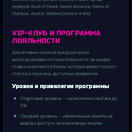
лидеров: Book of Dead, Sweet Bonanza, Gates of
Olympus, Aviator, Wanted Dead or a Wild.
VIP-КЛУБ И ПРОГРАММА
ЛОЯЛЬНОСТИ
Для активных игроков предусмотрена
многоуровневая система лояльности. За каждую
ставку начисляются баллы, которые влияют на рост
статуса и перечень доступных привилегий.
Уровни и привилегии программы
Стартовый уровень — начисление кэшбэка до
5%
Средний уровень — увеличенные лимиты на
вывод и доступ к эксклюзивным акциям