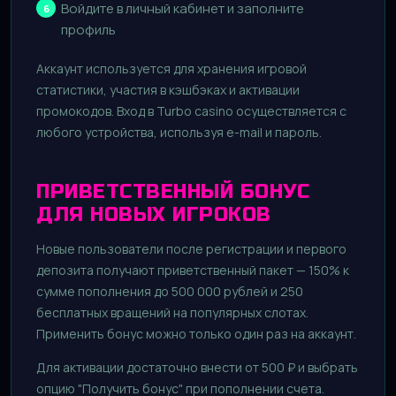
Войдите в личный кабинет и заполните
профиль
Аккаунт используется для хранения игровой
статистики, участия в кэшбэках и активации
промокодов. Вход в Turbo casino осуществляется с
любого устройства, используя e-mail и пароль.
ПРИВЕТСТВЕННЫЙ БОНУС
ДЛЯ НОВЫХ ИГРОКОВ
Новые пользователи после регистрации и первого
депозита получают приветственный пакет — 150% к
сумме пополнения до 500 000 рублей и 250
бесплатных вращений на популярных слотах.
Применить бонус можно только один раз на аккаунт.
Для активации достаточно внести от 500 ₽ и выбрать
опцию "Получить бонус" при пополнении счета.