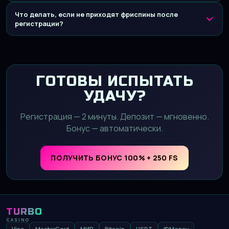
Что делать, если не приходят фриспины после
регистрации?
ГОТОВЫ ИСПЫТАТЬ
УДАЧУ?
Регистрация — 2 минуты. Депозит — мгновенно.
Бонус — автоматически.
ПОЛУЧИТЬ БОНУС 100% + 250 FS
TURBO
CASINO
Visa
MasterCard
МИР
Bitcoin
USDT
ЮMoney