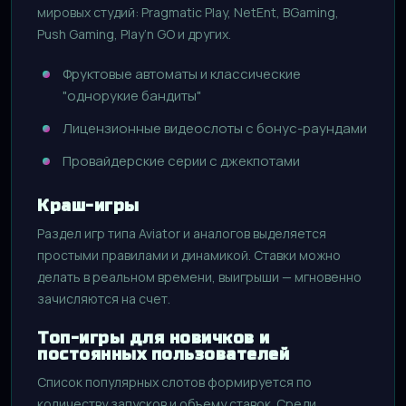
мировых студий: Pragmatic Play, NetEnt, BGaming,
Push Gaming, Play’n GO и других.
Фруктовые автоматы и классические
"однорукие бандиты"
Лицензионные видеослоты с бонус-раундами
Провайдерские серии с джекпотами
Краш-игры
Раздел игр типа Aviator и аналогов выделяется
простыми правилами и динамикой. Ставки можно
делать в реальном времени, выигрыши — мгновенно
зачисляются на счет.
Топ-игры для новичков и
постоянных пользователей
Список популярных слотов формируется по
количеству запусков и объему ставок. Среди