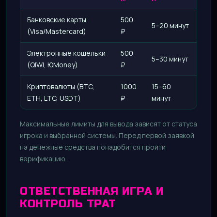
Банковские карты
500
5–20 минут
(Visa/Mastercard)
₽
Электронные кошельки
500
5–30 минут
(QIWI, ЮMoney)
₽
Криптовалюты (BTC,
1000
15–60
ETH, LTC, USDT)
₽
минут
Максимальные лимиты для вывода зависят от статуса
игрока и выбранной системы. Перед первой заявкой
на денежные средства понадобится пройти
верификацию.
ОТВЕТСТВЕННАЯ ИГРА И
КОНТРОЛЬ ТРАТ