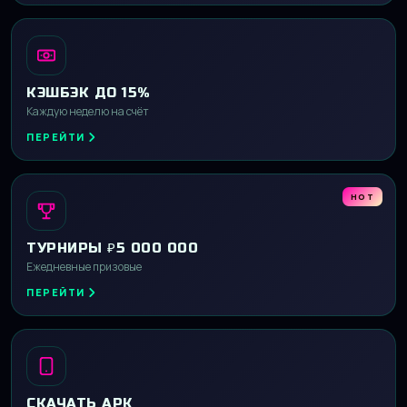
КЭШБЭК ДО 15%
Каждую неделю на счёт
ПЕРЕЙТИ
HOT
ТУРНИРЫ ₽5 000 000
Ежедневные призовые
ПЕРЕЙТИ
СКАЧАТЬ APK