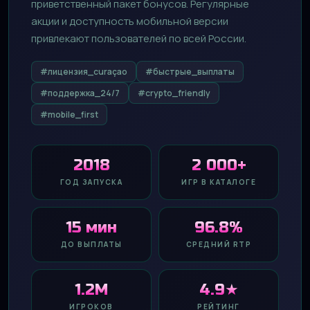
приветственный пакет бонусов. Регулярные
акции и доступность мобильной версии
привлекают пользователей по всей России.
#лицензия_curaçao
#быстрые_выплаты
#поддержка_24/7
#crypto_friendly
#mobile_first
2018
2 000+
ГОД ЗАПУСКА
ИГР В КАТАЛОГЕ
15 мин
96.8%
ДО ВЫПЛАТЫ
СРЕДНИЙ RTP
1.2M
4.9★
ИГРОКОВ
РЕЙТИНГ