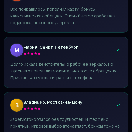
Всё понравилось: пополнил карту, бонусы
начислились как обещали. Очень быстро сработала
поддержка по вопросу зеркала.
Мария, Санкт-Петербург
М
★
★
★
★
★
Долго искала действительно рабочее зеркало, но
здесь его прислали моментально после обращения.
Приятно, что можно играть и с телефона.
Владимир, Ростов-на-Дону
В
★
★
★
★
★
Зарегистрировался без трудностей, интерфейс
понятный. Игровой выбор впечатляет, бонусы тоже не