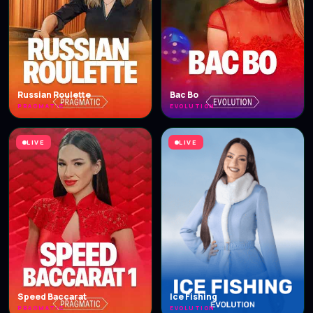
Russian Roulette
Bac Bo
PRAGMATIC
EVOLUTION
LIVE
LIVE
Speed Baccarat
Ice Fishing
PRAGMATIC
EVOLUTION