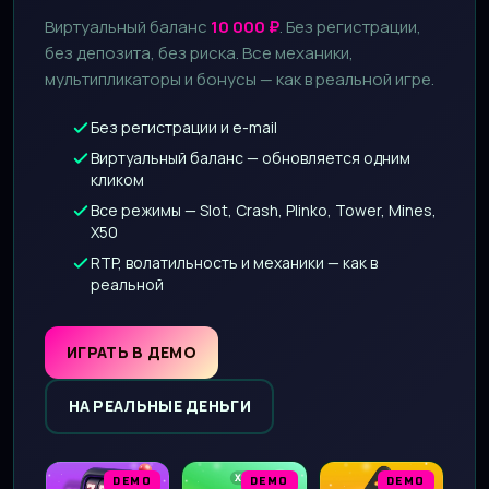
Виртуальный баланс
10 000 ₽
. Без регистрации,
без депозита, без риска. Все механики,
мультипликаторы и бонусы — как в реальной игре.
Без регистрации и e-mail
Виртуальный баланс — обновляется одним
кликом
Все режимы — Slot, Crash, Plinko, Tower, Mines,
X50
RTP, волатильность и механики — как в
реальной
ИГРАТЬ В ДЕМО
НА РЕАЛЬНЫЕ ДЕНЬГИ
DEMO
DEMO
DEMO