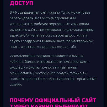
UR
ДОСТУП
В РФ официальный сайт казино Turbo может быть
заблокирован. Для обхода ограничений
используются рабочие зеркала — точные копии
основного сайта, находящиеся по альтернативным
адресам. Актуальные ссылки всегда доступны у
службы поддержки в онлайн-чате, по электронной
почте, а также в социальных сетях клуба.
Использование зеркала не влияет на личный
кабинет, баланс и возможности пользователя —
вход и функционал полностью идентичны
официальному ресурсу. Все бонусы, турниры и
промо-акции также доступны через альтернативные
ссылки.
ПОЧЕМУ ОФИЦИАЛЬНЫЙ САЙТ
ТУРБО КАЗИНО ВЫБИРАЮТ