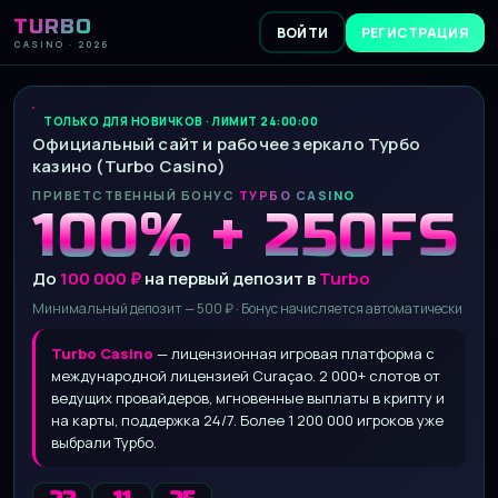
TURBO
ВОЙТИ
РЕГИСТРАЦИЯ
CASINO · 2026
ТОЛЬКО ДЛЯ НОВИЧКОВ · ЛИМИТ 24:00:00
Официальный сайт и рабочее зеркало Турбо
казино (Turbo Casino)
ПРИВЕТСТВЕННЫЙ БОНУС
ТУРБО CASINO
100% + 250FS
До
100 000 ₽
на первый депозит в
Turbo
Минимальный депозит — 500 ₽ · Бонус начисляется автоматически
Turbo Casino
— лицензионная игровая платформа с
международной лицензией Curaçao. 2 000+ слотов от
ведущих провайдеров, мгновенные выплаты в крипту и
на карты, поддержка 24/7. Более 1 200 000 игроков уже
выбрали Турбо.