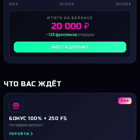
500 ₽
50 000 ₽
100 000 ₽
ИТОГО НА БАЛАНСЕ
20 000 ₽
+
125 фриспинов
в подарок
ВНЕСТИ ДЕПОЗИТ
ЧТО ВАС ЖДЁТ
TOP
БОНУС 100% + 250 FS
На первый депозит
ПЕРЕЙТИ