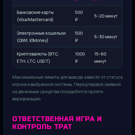
Банковские карты
500
5–20 минут
(Visa/Mastercard)
₽
Электронные кошельки
500
5–30 минут
(QIWI, ЮMoney)
₽
Криптовалюты (BTC,
1000
15–60
ETH, LTC, USDT)
₽
минут
Максимальные лимиты для вывода зависят от статуса
игрока и выбранной системы. Перед первой заявкой
на денежные средства понадобится пройти
верификацию.
ОТВЕТСТВЕННАЯ ИГРА И
КОНТРОЛЬ ТРАТ