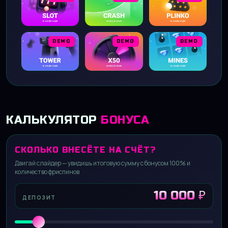
DEMO
DEMO
DEMO
КАЛЬКУЛЯТОР
БОНУСА
СКОЛЬКО ВНЕСЁТЕ НА СЧЁТ?
Двигай слайдер — увидишь итоговую сумму с бонусом 100% и
количество фриспинов
10 000 ₽
ДЕПОЗИТ