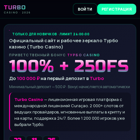
TURBO
ВОЙТИ
РЕГИСТРАЦИЯ
CASINO · 2026
ТОЛЬКО ДЛЯ НОВИЧКОВ · ЛИМИТ 24:00:00
Официальный сайт и рабочее зеркало Турбо
казино (Turbo Casino)
ПРИВЕТСТВЕННЫЙ БОНУС
ТУРБО CASINO
100% + 250FS
До
100 000 ₽
на первый депозит в
Turbo
Минимальный депозит — 500 ₽ · Бонус начисляется автоматически
Turbo Casino
— лицензионная игровая платформа с
международной лицензией Curaçao. 2 000+ слотов от
ведущих провайдеров, мгновенные выплаты в крипту и
на карты, поддержка 24/7. Более 1 200 000 игроков уже
выбрали Турбо.