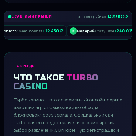
LIVE ВЫИГРЫШИ
за последний час ·
14 218 540 ₽
+12 450 ₽
+240 015 ₽
Валерий
·
Sweet Bonanza
·
Crazy Time
В
L
О БРЕНДЕ
ЧТО ТАКОЕ
TURBO
CASINO
Турбо казино — это современный онлайн-сервис
азартных игр с возможностью обхода
блокировок через зеркала. Официальный сайт
Turbo casino предоставляет игрокам широкий
выбор развлечений, мгновенную регистрацию и