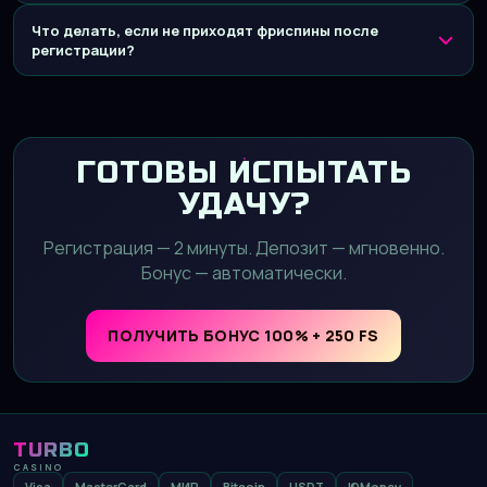
Что делать, если не приходят фриспины после
регистрации?
ГОТОВЫ ИСПЫТАТЬ
УДАЧУ?
Регистрация — 2 минуты. Депозит — мгновенно.
Бонус — автоматически.
ПОЛУЧИТЬ БОНУС 100% + 250 FS
TURBO
CASINO
Visa
MasterCard
МИР
Bitcoin
USDT
ЮMoney