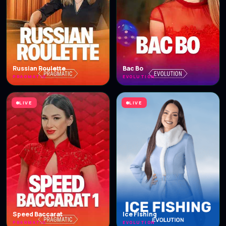
Russian Roulette
Bac Bo
PRAGMATIC
EVOLUTION
LIVE
LIVE
Speed Baccarat
Ice Fishing
PRAGMATIC
EVOLUTION