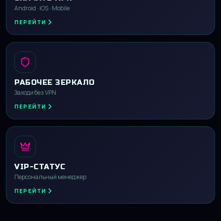
Android · iOS · Mobile
ПЕРЕЙТИ
РАБОЧЕЕ ЗЕРКАЛО
Заходи без VPN
ПЕРЕЙТИ
VIP-СТАТУС
Персональный менеджер
ПЕРЕЙТИ