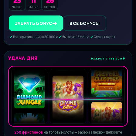
23
11
24
ЧАСОВ
МИНУТ
СЕКУНД
ЗАБРАТЬ БОНУС
ВСЕ БОНУСЫ
Без верификации до 50 000 ₽
Вывод за 15 минут
Crypto + карты
УДАЧА ДНЯ
JACKPOT 7 458 200 ₽
250 фриспинов
на топовые слоты — забери в первом депозите