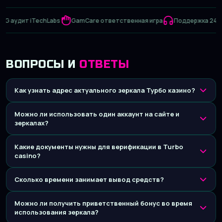
дит iTechLabs
GamCare ответственная игра
Поддержка 24/7
В
ВОПРОСЫ И
ОТВЕТЫ
Как узнать адрес актуального зеркала Турбо казино?
Можно ли использовать один аккаунт на сайте и
зеркалах?
Какие документы нужны для верификации в Turbo
casino?
Сколько времени занимает вывод средств?
Можно ли получить приветственный бонус во время
использования зеркала?