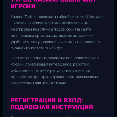
ИГРОКИ
Казино Turbo привлекает гибкой системой бонусов,
широкой линейкой слотов и моментальным
реагированием службы поддержки. На сайте
реализована простая система регистрации и
удобное меню управления счетом, что позволяет
сконцентрироваться на игре.
Платформа ориентирована на пользователей из
России: локализация интерфейса, работа с
рублевыми счетами и регулярные акции под
российские праздники делают сайт максимально
комфортным для игры в стране.
РЕГИСТРАЦИЯ И ВХОД:
ПОДРОБНАЯ ИНСТРУКЦИЯ