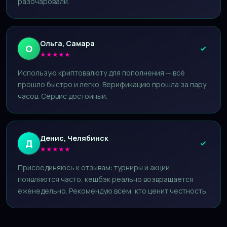
разочаровали.
Ольга, Самара
О
★
★
★
★
★
Использую криптовалюту для пополнения — всё
прошло быстро и легко. Верификацию прошла за пару
часов. Сервис достойный.
Денис, Челябинск
Д
★
★
★
★
★
Присоединяюсь к отзывам: турниры и акции
появляются часто, кешбэк реально возвращается
еженедельно. Рекомендую всем, кто ценит честность.