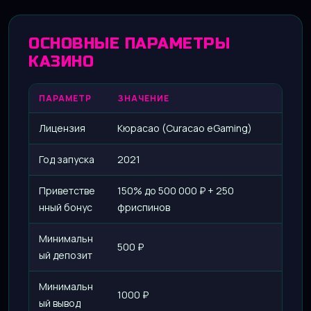
ОСНОВНЫЕ ПАРАМЕТРЫ
КАЗИНО
ПАРАМЕТР
ЗНАЧЕНИЕ
Лицензия
Кюрасао (Curacao eGaming)
Год запуска
2021
Приветстве
150% до 500 000 ₽ + 250
нный бонус
фриспинов
Минимальн
500 ₽
ый депозит
Минимальн
1000 ₽
ый вывод