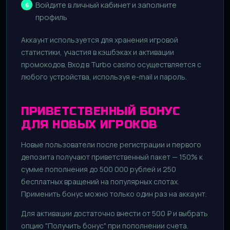
Войдите в личный кабинет и заполните
профиль
Аккаунт используется для хранения игровой
статистики, участия в кэшбэках и активации
промокодов. Вход в Turbo casino осуществляется с
любого устройства, используя e-mail и пароль.
ПРИВЕТСТВЕННЫЙ БОНУС
ДЛЯ НОВЫХ ИГРОКОВ
Новые пользователи после регистрации и первого
депозита получают приветственный пакет — 150% к
сумме пополнения до 500 000 рублей и 250
бесплатных вращений на популярных слотах.
Применить бонус можно только один раз на аккаунт.
Для активации достаточно внести от 500 ₽ и выбрать
опцию "Получить бонус" при пополнении счета.