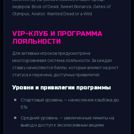
лидеров: Book of Dead, Sweet Bonanza, Gates of
Olympus, Aviator, Wanted Dead or a Wild.
VIP-КЛУБ И ПРОГРАММА
ЛОЯЛЬНОСТИ
Для активных игроков предусмотрена
многоуровневая система лояльности. За каждую
ставку начисляются баллы, которые влияют на рост
статуса и перечень доступных привилегий.
Уровни и привилегии программы
Стартовый уровень — начисление кэшбэка до
5%
Средний уровень — увеличенные лимиты на
вывод и доступ к эксклюзивным акциям