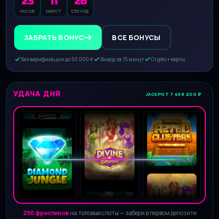
23
11
24
ЧАСОВ
МИНУТ
СЕКУНД
ЗАБРАТЬ БОНУС
ВСЕ БОНУСЫ
Без верификации до 50 000 ₽
Вывод за 15 минут
Crypto + карты
УДАЧА ДНЯ
JACKPOT 7 458 200 ₽
250 фриспинов
на топовые слоты — забери в первом депозите