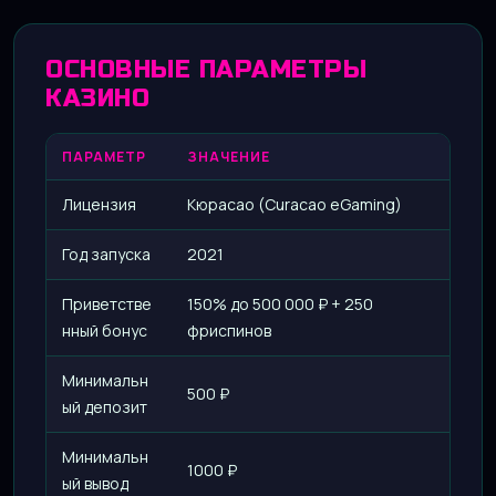
ОСНОВНЫЕ ПАРАМЕТРЫ
КАЗИНО
ПАРАМЕТР
ЗНАЧЕНИЕ
Лицензия
Кюрасао (Curacao eGaming)
Год запуска
2021
Приветстве
150% до 500 000 ₽ + 250
нный бонус
фриспинов
Минимальн
500 ₽
ый депозит
Минимальн
1000 ₽
ый вывод