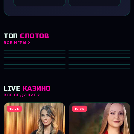
ТОП
СЛОТОВ
ВСЕ ИГРЫ
Gates of Olympus 1000
Big Bass Bonanza
HOT
Diamond of Jungle
Aztec Clusters
NEW
PRAGMATIC PLAY
PRAGMATIC PLAY
Divine Divas
Dreamshock
TOP
NETENT
PRAGMATIC PLAY
Hot Fruit
Phoenix Rising
NEW
PLAY’N GO
NETENT
Fruit Machine
Capymania Yellow
HOT
MICROGAMING
PLAY’N GO
Big Win x25
Fab Farm
MICROGAMING
PRAGMATIC PLAY
NETENT
PLAY’N GO
LIVE
КАЗИНО
ВСЕ ВЕДУЩИЕ
LIVE
LIVE