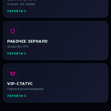
Android · iOS · Mobile
ПЕРЕЙТИ
РАБОЧЕЕ ЗЕРКАЛО
Заходи без VPN
ПЕРЕЙТИ
VIP-СТАТУС
Персональный менеджер
ПЕРЕЙТИ