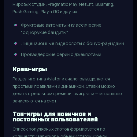
мировых студий: Pragmatic Play, NetEnt, BGaming,
Push Gaming, Play’n GO и других.
Фруктовые автоматы и классические
"однорукие бандиты"
Лицензионные видеослоты с бонус-раундами
Провайдерские серии с джекпотами
Краш-игры
Раздел игр типа Aviator и аналогов выделяется
простыми правилами и динамикой. Ставки можно
делать в реальном времени, выигрыши — мгновенно
зачисляются на счет.
Топ-игры для новичков и
постоянных пользователей
Список популярных слотов формируется по
количеству запусков и объему ставок. Среди