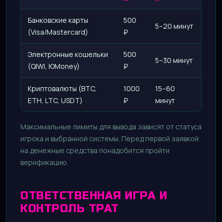
Банковские карты
500
5–20 минут
(Visa/Mastercard)
₽
Электронные кошельки
500
5–30 минут
(QIWI, ЮMoney)
₽
Криптовалюты (BTC,
1000
15–60
ETH, LTC, USDT)
₽
минут
Максимальные лимиты для вывода зависят от статуса
игрока и выбранной системы. Перед первой заявкой
на денежные средства понадобится пройти
верификацию.
ОТВЕТСТВЕННАЯ ИГРА И
КОНТРОЛЬ ТРАТ