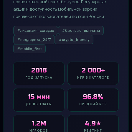
приветственный пакет бонусов. Регулярные
акции и доступность мобильной версии
привлекают пользователей по всей России.
#лицензия_curaçao
#быстрые_выплаты
#поддержка_24/7
#crypto_friendly
#mobile_first
2018
2 000+
ГОД ЗАПУСКА
ИГР В КАТАЛОГЕ
15 мин
96.8%
ДО ВЫПЛАТЫ
СРЕДНИЙ RTP
1.2M
4.9★
ИГРОКОВ
РЕЙТИНГ