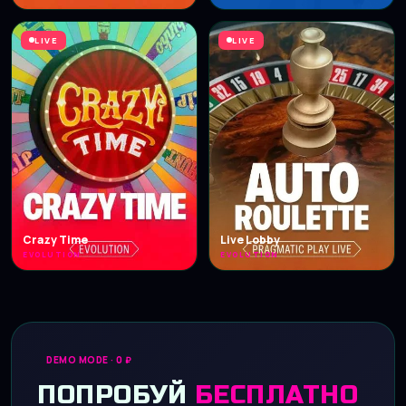
LIVE
LIVE
Crazy Time
Live Lobby
EVOLUTION
EVOLUTION
DEMO MODE · 0 ₽
ПОПРОБУЙ
БЕСПЛАТНО