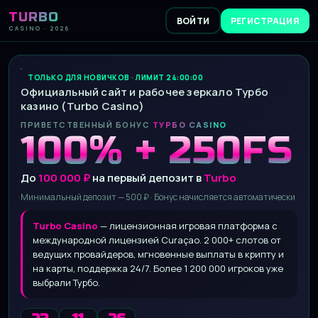
TURBO
ВОЙТИ
РЕГИСТРАЦИЯ
CASINO · 2026
ТОЛЬКО ДЛЯ НОВИЧКОВ · ЛИМИТ 24:00:00
Официальный сайт и рабочее зеркало Турбо
казино (Turbo Casino)
ПРИВЕТСТВЕННЫЙ БОНУС
ТУРБО CASINO
100% + 250FS
До
100 000 ₽
на первый депозит в
Turbo
Минимальный депозит — 500 ₽ · Бонус начисляется автоматически
Turbo Casino
— лицензионная игровая платформа с
международной лицензией Curaçao. 2 000+ слотов от
ведущих провайдеров, мгновенные выплаты в крипту и
на карты, поддержка 24/7. Более 1 200 000 игроков уже
выбрали Турбо.