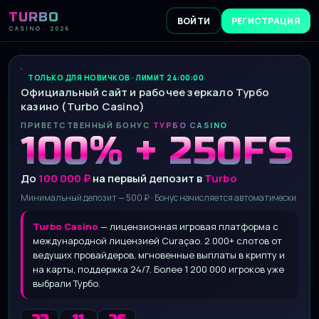
TURBO
ВОЙТИ
РЕГИСТРАЦИЯ
CASINO · 2026
ТОЛЬКО ДЛЯ НОВИЧКОВ · ЛИМИТ 24:00:00
Официальный сайт и рабочее зеркало Турбо
казино (Turbo Casino)
ПРИВЕТСТВЕННЫЙ БОНУС
ТУРБО CASINO
100% + 250FS
До
100 000 ₽
на первый депозит в
Turbo
Минимальный депозит — 500 ₽ · Бонус начисляется автоматически
Turbo Casino
— лицензионная игровая платформа с
международной лицензией Curaçao. 2 000+ слотов от
ведущих провайдеров, мгновенные выплаты в крипту и
на карты, поддержка 24/7. Более 1 200 000 игроков уже
выбрали Турбо.