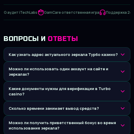
удит iTechLabs
GamCare ответственная игра
Поддержка 24/7
В
ВОПРОСЫ И
ОТВЕТЫ
Как узнать адрес актуального зеркала Турбо казино?
Можно ли использовать один аккаунт на сайте и
зеркалах?
Какие документы нужны для верификации в Turbo
casino?
Сколько времени занимает вывод средств?
Можно ли получить приветственный бонус во время
использования зеркала?