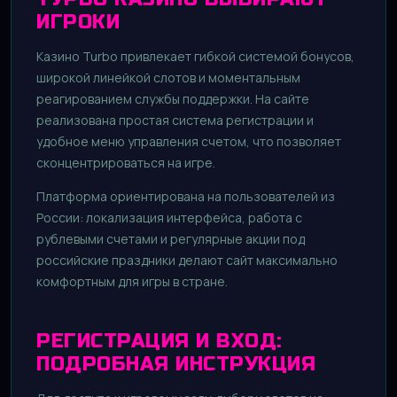
ИГРОКИ
Казино Turbo привлекает гибкой системой бонусов,
широкой линейкой слотов и моментальным
реагированием службы поддержки. На сайте
реализована простая система регистрации и
удобное меню управления счетом, что позволяет
сконцентрироваться на игре.
Платформа ориентирована на пользователей из
России: локализация интерфейса, работа с
рублевыми счетами и регулярные акции под
российские праздники делают сайт максимально
комфортным для игры в стране.
РЕГИСТРАЦИЯ И ВХОД:
ПОДРОБНАЯ ИНСТРУКЦИЯ