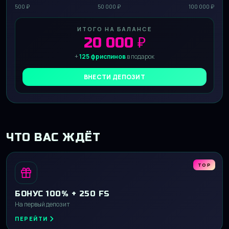
500 ₽
50 000 ₽
100 000 ₽
ИТОГО НА БАЛАНСЕ
20 000 ₽
+
125 фриспинов
в подарок
ВНЕСТИ ДЕПОЗИТ
ЧТО ВАС ЖДЁТ
TOP
БОНУС 100% + 250 FS
На первый депозит
ПЕРЕЙТИ