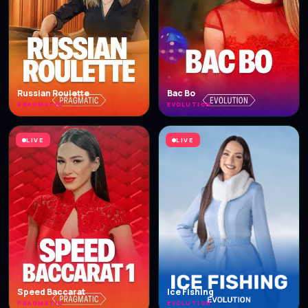
Russian Roulette
Bac Bo
PRAGMATIC
EVOLUTION
LIVE
LIVE
Speed Baccarat
Ice Fishing
PRAGMATIC
EVOLUTION