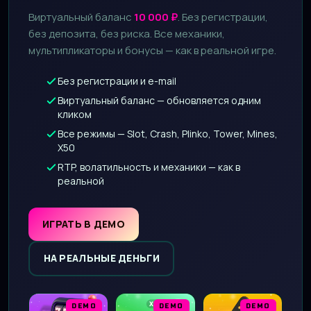
Виртуальный баланс
10 000 ₽
. Без регистрации,
без депозита, без риска. Все механики,
мультипликаторы и бонусы — как в реальной игре.
Без регистрации и e-mail
Виртуальный баланс — обновляется одним
кликом
Все режимы — Slot, Crash, Plinko, Tower, Mines,
X50
RTP, волатильность и механики — как в
реальной
ИГРАТЬ В ДЕМО
НА РЕАЛЬНЫЕ ДЕНЬГИ
DEMO
DEMO
DEMO