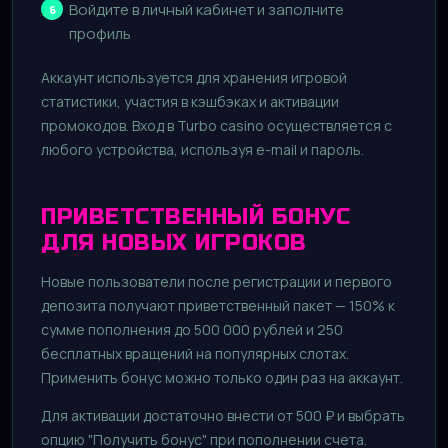
Войдите в личный кабинет и заполните
профиль
Аккаунт используется для хранения игровой
статистики, участия в кэшбэках и активации
промокодов. Вход в Turbo casino осуществляется с
любого устройства, используя e-mail и пароль.
ПРИВЕТСТВЕННЫЙ БОНУС
ДЛЯ НОВЫХ ИГРОКОВ
Новые пользователи после регистрации и первого
депозита получают приветственный пакет — 150% к
сумме пополнения до 500 000 рублей и 250
бесплатных вращений на популярных слотах.
Применить бонус можно только один раз на аккаунт.
Для активации достаточно внести от 500 ₽ и выбрать
опцию "Получить бонус" при пополнении счета.