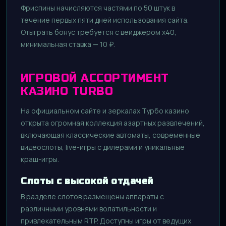
Фриспины начисляются частями по 50 штук в
течение первых пяти дней использования сайта.
Отыграть бонус требуется с вейджером x40,
минимальная ставка — 10 ₽.
ИГРОВОЙ АССОРТИМЕНТ
КАЗИНО TURBO
На официальном сайте и зеркалах Турбо казино
открыта огромная коллекция азартных развлечений,
включающая классические автоматы, современные
видеослоты, live-игры с дилерами и уникальные
краш-игры.
Слоты с высокой отдачей
В разделе слотов размещены аппараты с
различными уровнями волатильности и
привлекательным RTP. Доступны игры от ведущих