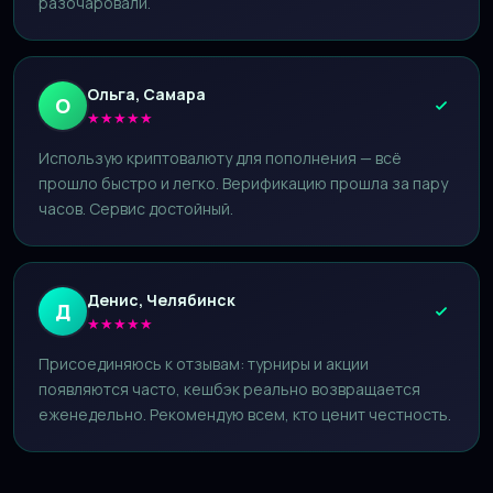
разочаровали.
Ольга, Самара
О
★
★
★
★
★
Использую криптовалюту для пополнения — всё
прошло быстро и легко. Верификацию прошла за пару
часов. Сервис достойный.
Денис, Челябинск
Д
★
★
★
★
★
Присоединяюсь к отзывам: турниры и акции
появляются часто, кешбэк реально возвращается
еженедельно. Рекомендую всем, кто ценит честность.