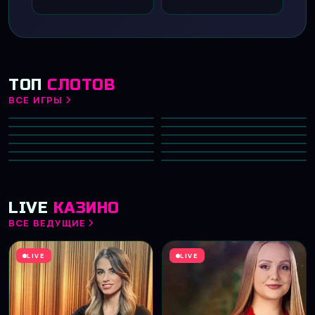
ТОП
СЛОТОВ
ВСЕ ИГРЫ
Gates of Olympus 1000
Big Bass Bonanza
HOT
Diamond of Jungle
Aztec Clusters
NEW
PRAGMATIC PLAY
PRAGMATIC PLAY
Divine Divas
Dreamshock
TOP
NETENT
PRAGMATIC PLAY
Hot Fruit
Phoenix Rising
NEW
PLAY’N GO
NETENT
Fruit Machine
Capymania Yellow
HOT
MICROGAMING
PLAY’N GO
Big Win x25
Fab Farm
MICROGAMING
PRAGMATIC PLAY
NETENT
PLAY’N GO
LIVE
КАЗИНО
ВСЕ ВЕДУЩИЕ
LIVE
LIVE