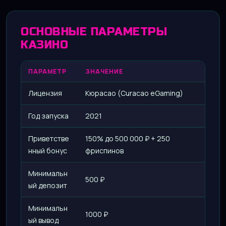
ОСНОВНЫЕ ПАРАМЕТРЫ
КАЗИНО
ПАРАМЕТР
ЗНАЧЕНИЕ
Лицензия
Кюрасао (Curacao eGaming)
Год запуска
2021
Приветстве
150% до 500 000 ₽ + 250
нный бонус
фриспинов
Минимальн
500 ₽
ый депозит
Минимальн
1000 ₽
ый вывод