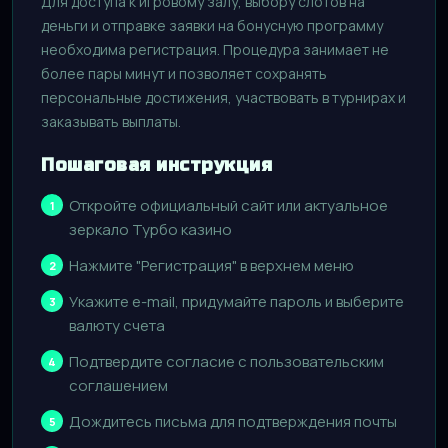
Для доступа к игровому залу, выбору слотов на
деньги и отправке заявки на бонусную программу
необходима регистрация. Процедура занимает не
более пары минут и позволяет сохранять
персональные достижения, участвовать в турнирах и
заказывать выплаты.
Пошаговая инструкция
Откройте официальный сайт или актуальное
зеркало Турбо казино
Нажмите "Регистрация" в верхнем меню
Укажите e-mail, придумайте пароль и выберите
валюту счета
Подтвердите согласие с пользовательским
соглашением
Дождитесь письма для подтверждения почты