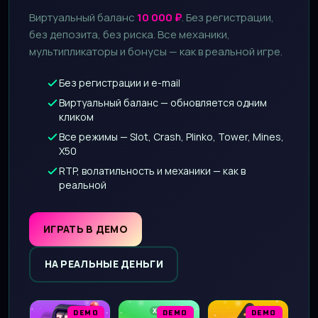
Виртуальный баланс
10 000 ₽
. Без регистрации,
без депозита, без риска. Все механики,
мультипликаторы и бонусы — как в реальной игре.
Без регистрации и e-mail
Виртуальный баланс — обновляется одним
кликом
Все режимы — Slot, Crash, Plinko, Tower, Mines,
X50
RTP, волатильность и механики — как в
реальной
ИГРАТЬ В ДЕМО
НА РЕАЛЬНЫЕ ДЕНЬГИ
DEMO
DEMO
DEMO