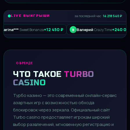
LIVE ВЫИГРЫШИ
за последний час ·
14 218 540 ₽
+12 450 ₽
+240 015 ₽
**
Валерий
·
Sweet Bonanza
·
Crazy Time
В
О БРЕНДЕ
ЧТО ТАКОЕ
TURBO
CASINO
Турбо казино — это современный онлайн-сервис
азартных игр с возможностью обхода
блокировок через зеркала. Официальный сайт
Turbo casino предоставляет игрокам широкий
выбор развлечений, мгновенную регистрацию и