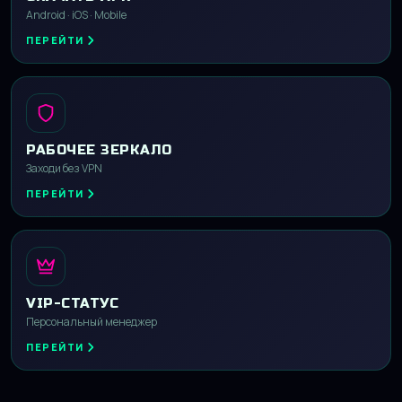
Android · iOS · Mobile
ПЕРЕЙТИ
РАБОЧЕЕ ЗЕРКАЛО
Заходи без VPN
ПЕРЕЙТИ
VIP-СТАТУС
Персональный менеджер
ПЕРЕЙТИ