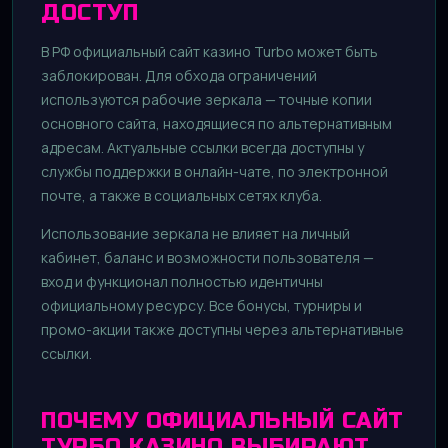
UR
ДОСТУП
В РФ официальный сайт казино Turbo может быть
заблокирован. Для обхода ограничений
используются рабочие зеркала — точные копии
основного сайта, находящиеся по альтернативным
адресам. Актуальные ссылки всегда доступны у
службы поддержки в онлайн-чате, по электронной
почте, а также в социальных сетях клуба.
Использование зеркала не влияет на личный
кабинет, баланс и возможности пользователя —
вход и функционал полностью идентичны
официальному ресурсу. Все бонусы, турниры и
промо-акции также доступны через альтернативные
ссылки.
ПОЧЕМУ ОФИЦИАЛЬНЫЙ САЙТ
ТУРБО КАЗИНО ВЫБИРАЮТ