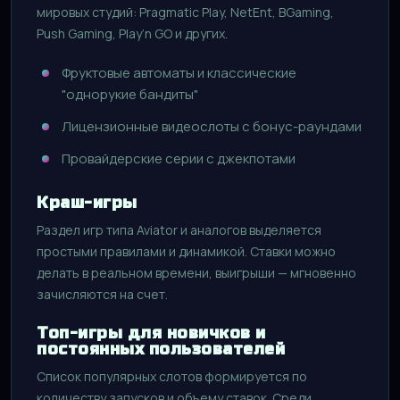
мировых студий: Pragmatic Play, NetEnt, BGaming,
Push Gaming, Play’n GO и других.
Фруктовые автоматы и классические
"однорукие бандиты"
Лицензионные видеослоты с бонус-раундами
Провайдерские серии с джекпотами
Краш-игры
Раздел игр типа Aviator и аналогов выделяется
простыми правилами и динамикой. Ставки можно
делать в реальном времени, выигрыши — мгновенно
зачисляются на счет.
Топ-игры для новичков и
постоянных пользователей
Список популярных слотов формируется по
количеству запусков и объему ставок. Среди